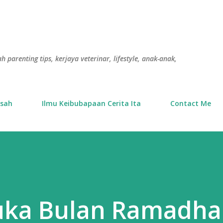
Langkau ke kandungan utama
h parenting tips, kerjaya veterinar, lifestyle, anak-anak,
usah
Ilmu Keibubapaan Cerita Ita
Contact Me
uka Bulan Ramadh