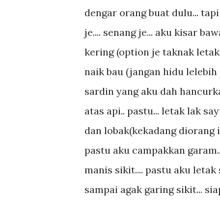
dengar orang buat dulu... tapi
je.... senang je... aku kisar 
kering (option je taknak letak
naik bau (jangan hidu lelebih 
sardin yang aku dah hancurkan
atas api.. pastu... letak lak
dan lobak(kekadang diorang isi
pastu aku campakkan garam... p
manis sikit.... pastu aku letak
sampai agak garing sikit... siap