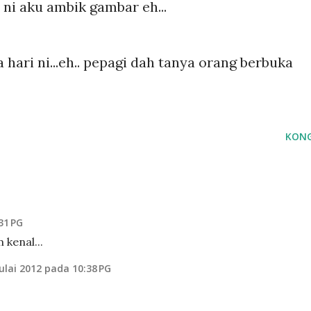
i ni aku ambik gambar eh...
hari ni...eh.. pepagi dah tanya orang berbuka
KONG
31 PG
kenal...
Julai 2012 pada 10:38 PG