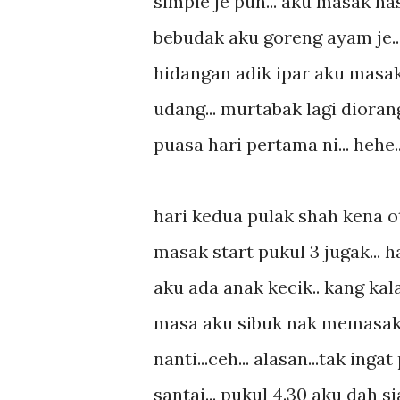
simple je pun... aku masak n
bebudak aku goreng ayam je.
hidangan adik ipar aku masak
udang... murtabak lagi diorang
puasa hari pertama ni... hehe..
hari kedua pulak shah kena o
masak start pukul 3 jugak... h
aku ada anak kecik.. kang k
masa aku sibuk nak memasak 
nanti...ceh... alasan...tak ing
santai... pukul 4.30 aku dah s