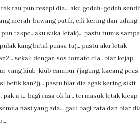
 tak tau pun resepi dia... aku godeh-godeh sendi
bawang merah, bawang putih, cili kering dan udang
 pun takpe.. aku suka letak)... pastu tumis sampa
pulak kang batal puasa tu)... pastu aku letak
2... sekali dengan sos tomato dia.. biar kejap
 sayur yang kiub-kiub campur (jagung, kacang peas
 betik kan?))... pastu biar dia agak kering sikit
ak aji... bagi rasa ok la... termasuk letak kicap
 semua nasi yang ada... gaul bagi rata dan biar di
...