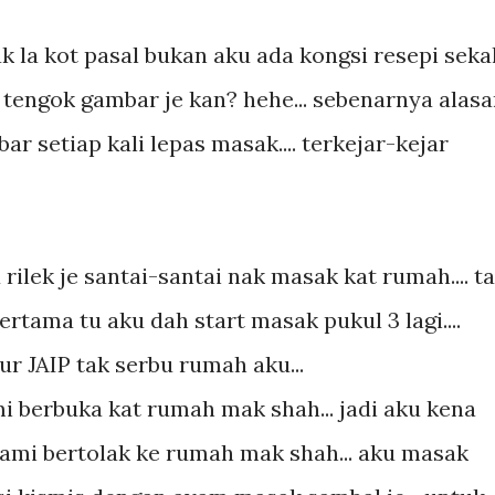
ak la kot pasal bukan aku ada kongsi resepi sekal
k tengok gambar je kan? hehe... sebenarnya alas
bar setiap kali lepas masak.... terkejar-kejar
u rilek je santai-santai nak masak kat rumah.... t
rtama tu aku dah start masak pukul 3 lagi....
r JAIP tak serbu rumah aku...
 berbuka kat rumah mak shah... jadi aku kena
kami bertolak ke rumah mak shah... aku masak