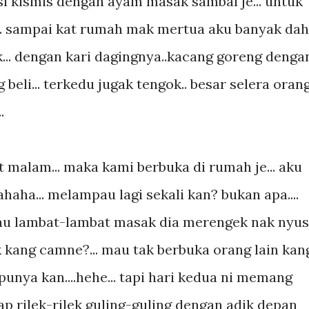
asi kismis dengan ayam masak sambal je... untuk
.. sampai kat rumah mak mertua aku banyak dah
... dengan kari dagingnya..kacang goreng denga
 beli... terkedu jugak tengok.. besar selera oran
.
t malam... maka kami berbuka di rumah je... aku
ahaha... melampau lagi sekali kan? bukan apa....
alau lambat-lambat masak dia merengek nak nyu
kang camne?... mau tak berbuka orang lain kan
at punya kan....hehe... tapi hari kedua ni memang
iap rilek-rilek guling-guling dengan adik depan