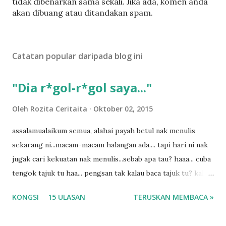
a
tidak dibenarkan sama sekali. Jika ada, komen anda
t
akan dibuang atau ditandakan spam.
a
t
U
Catatan popular daripada blog ini
l
a
s
"Dia r*gol-r*gol saya..."
a
n
Oleh
Rozita Ceritaita
Oktober 02, 2015
assalamualaikum semua, alahai payah betul nak menulis
sekarang ni...macam-macam halangan ada.... tapi hari ni nak
jugak cari kekuatan nak menulis...sebab apa tau? haaa... cuba
tengok tajuk tu haa... pengsan tak kalau baca tajuk tu? kalau
korang nak pengsan baca tajuk aku lagi la tau... sebab apa
KONGSI
15 ULASAN
TERUSKAN MEMBACA »
tau? yang sebut tu anak aku....diulangi ANAK AKU ....adoiiii
la... apa la nak jadi dengan budak-budak sekarang ni