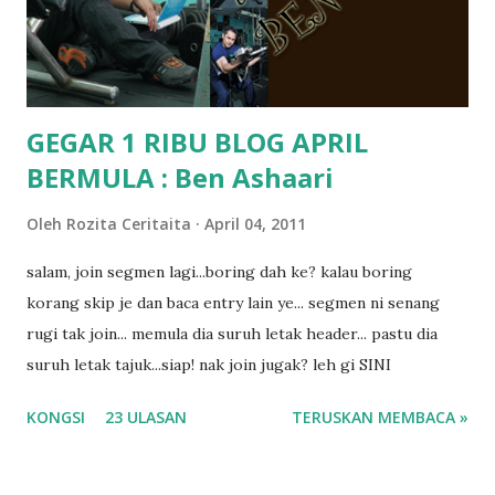
masalah dyslexia.. tapi minor la.. nanti la aku cerita pasal
dyslexia tu.. lepas tu kami buat keputusan pu...
GEGAR 1 RIBU BLOG APRIL
BERMULA : Ben Ashaari
Oleh
Rozita Ceritaita
April 04, 2011
salam, join segmen lagi...boring dah ke? kalau boring
korang skip je dan baca entry lain ye... segmen ni senang
rugi tak join... memula dia suruh letak header... pastu dia
suruh letak tajuk...siap! nak join jugak? leh gi SINI
KONGSI
23 ULASAN
TERUSKAN MEMBACA »