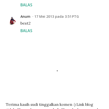
BALAS
Anum
17 Mei 2013 pada 3:51 PTG
best2
BALAS
C
Terima kasih sudi tinggalkan komen :) Link blog