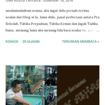
Oleh
Rozita Ceritaita
Disember 16, 2016
assalamualaikum semua, aku ingat dulu pernah terima
soalan dari blog ni la.. lama dulu.. pasal perbezaan antara Pra
Sekolah, Tabika Perpaduan, Tabika Kemas dan jugak Tadika
biasa.. memang lama aku menung bila baca soalan tu.. pasal
masa tu aku memang tak tau nak jawab apa.. hahaha.. serius
KONGSI
20 ULASAN
TERUSKAN MEMBACA »
ko.. masa tu aku baru je ada anak sorang dan aku hentam je
hantar memana ikut kemampuan kami masa tu.. Apa Beza
Pra Sekolah, Tabika Perpaduan, Tabika Kemas, Tadika ?
memang tak pernah la terfikir pun nak cari info atau nak
tanya sapa-sapa pun masa tu.. bila fikir-fikirkan balik terasa
jugak masa alahai teruknya kami sebagai ibubapa.. dan kami
terasa jugak semakin teruk bila abg long dah masuk 2 tahun
kat salah satu tadika swasta ni.. tapi nampaknya kenal huruf
pun tak tau.. pengsan aku bila ingat balik.. aku mula fikir
mungkin sebab abg long sendiri jenis budak yang ada