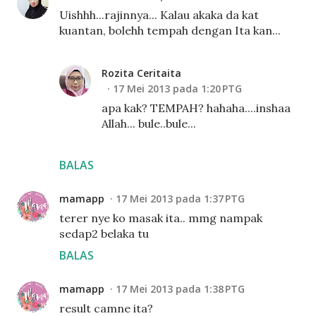
Uishhh...rajinnya... Kalau akaka da kat
kuantan, bolehh tempah dengan Ita kan...
Rozita Ceritaita
17 Mei 2013 pada 1:20 PTG
apa kak? TEMPAH? hahaha....inshaa
Allah... bule..bule...
BALAS
mamapp
17 Mei 2013 pada 1:37 PTG
terer nye ko masak ita.. mmg nampak
sedap2 belaka tu
BALAS
mamapp
17 Mei 2013 pada 1:38 PTG
result camne ita?