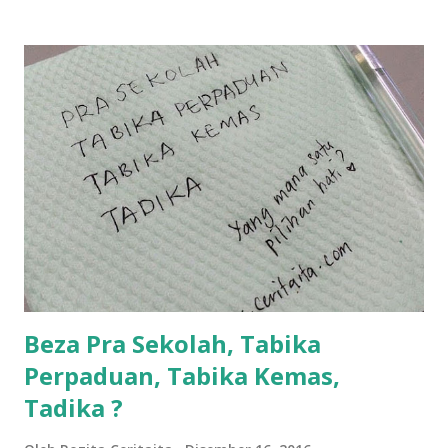
ntah...kecut perut ummi kau dengar ni nak oiiii.... nak tau
lanjut? ok meh aku cite... ceritanya gini.... semalam waktu
balik keja aku ajak la shah singgah Giant beli barang
sikit...dalam perjalanan dari dalam kereta tu biasalah kan
kami memang akan pimpin anak-anak jalan sampai masuk
dalam... dan kebiasanya bagi anak 4 macam kami ni bahagi-
bahagi lah siapa nak pimpin siapa... dan biasanya aku akan
dukung adik hadi sambil pimpin kakak husna... yang abg
ngah dengan abg long terserah pada shah la pulak.. tapi
kalau ikut anak-anak semua nak ummi pimpin... ajer rebeh
ba...
Beza Pra Sekolah, Tabika
Perpaduan, Tabika Kemas,
Tadika ?