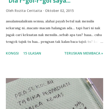
"Dia r*gol-r*gol saya..."
a
n
Oleh
Rozita Ceritaita
Oktober 02, 2015
assalamualaikum semua, alahai payah betul nak menulis
sekarang ni...macam-macam halangan ada.... tapi hari ni nak
jugak cari kekuatan nak menulis...sebab apa tau? haaa... cuba
tengok tajuk tu haa... pengsan tak kalau baca tajuk tu? kalau
korang nak pengsan baca tajuk aku lagi la tau... sebab apa
KONGSI
15 ULASAN
TERUSKAN MEMBACA »
tau? yang sebut tu anak aku....diulangi ANAK AKU ....adoiiii
la... apa la nak jadi dengan budak-budak sekarang ni
ntah...kecut perut ummi kau dengar ni nak oiiii.... nak tau
lanjut? ok meh aku cite... ceritanya gini.... semalam waktu
balik keja aku ajak la shah singgah Giant beli barang
sikit...dalam perjalanan dari dalam kereta tu biasalah kan
kami memang akan pimpin anak-anak jalan sampai masuk
dalam... dan kebiasanya bagi anak 4 macam kami ni bahagi-