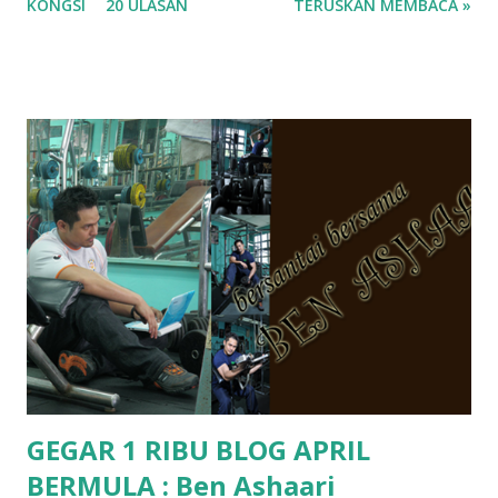
KONGSI
20 ULASAN
TERUSKAN MEMBACA »
ko.. masa tu aku baru je ada anak sorang dan aku hentam je
hantar memana ikut kemampuan kami masa tu.. Apa Beza
Pra Sekolah, Tabika Perpaduan, Tabika Kemas, Tadika ?
memang tak pernah la terfikir pun nak cari info atau nak
tanya sapa-sapa pun masa tu.. bila fikir-fikirkan balik terasa
jugak masa alahai teruknya kami sebagai ibubapa.. dan kami
terasa jugak semakin teruk bila abg long dah masuk 2 tahun
kat salah satu tadika swasta ni.. tapi nampaknya kenal huruf
pun tak tau.. pengsan aku bila ingat balik.. aku mula fikir
mungkin sebab abg long sendiri jenis budak yang ada
masalah dyslexia.. tapi minor la.. nanti la aku cerita pasal
dyslexia tu.. lepas tu kami buat keputusan pu...
GEGAR 1 RIBU BLOG APRIL
BERMULA : Ben Ashaari