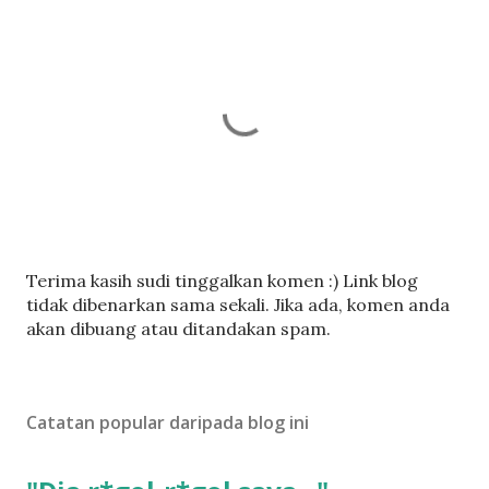
C
Terima kasih sudi tinggalkan komen :) Link blog
a
tidak dibenarkan sama sekali. Jika ada, komen anda
t
akan dibuang atau ditandakan spam.
a
t
U
Catatan popular daripada blog ini
l
a
s