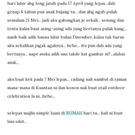
hari lahir abg long jatuh pada 17 April yang lepas...dah
genap 6 tahun pun anak bujang tu... dan abg ngah pulak
semalam 21 Mei... jadi aku gabungkan je sekali... senang dan
tentu kalau buat asing-asing ada yang bertanya pulak kang...
nasib baik adik husna lahir bulan Disember..kalau tak harus
aku sekalikan jugak agaknya... hehe... itu pun dah ada yang
bertanya... nape muka adik una takde kat gambar ni?...alahai
anak...
aku buat kek pada 7 Mei lepas... cadang nak sambut di taman
mana-mana di Kuantan ni dan konon nak buat stail outdoor
celebration la ni...hehe...
selepas majlis simple kami di
RUMAH
hari tu... kali ni buat
lain sikit...