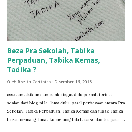
bahagi lah siapa nak pimpin siapa... dan biasanya aku akan
dukung adik hadi sambil pimpin kakak husna... yang abg
ngah dengan abg long terserah pada shah la pulak.. tapi
kalau ikut anak-anak semua nak ummi pimpin... ajer rebeh
ba...
Beza Pra Sekolah, Tabika
Perpaduan, Tabika Kemas,
Tadika ?
Oleh
Rozita Ceritaita
Disember 16, 2016
assalamualaikum semua, aku ingat dulu pernah terima
soalan dari blog ni la.. lama dulu.. pasal perbezaan antara Pra
Sekolah, Tabika Perpaduan, Tabika Kemas dan jugak Tadika
biasa.. memang lama aku menung bila baca soalan tu.. pasal
masa tu aku memang tak tau nak jawab apa.. hahaha.. serius