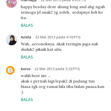
happy besday dear abang long and abg ngah
semoga jd anak2 yg soleh.. sedapnye kek ko
ita..
BALAS
Aziela
22 Mei 2013 pada 4:10 PTG
Wah...seronoknya. Akak teringin juga nak
duduk2 piknik kat situ.
BALAS
kurus
22 Mei 2013 pada 5:32 PTG
wahh best nie ...
akak x pernah lagi lepak2 di padang tuu
biasa tgk org ramai bila tiba bulan puasa kan
;)
BALAS