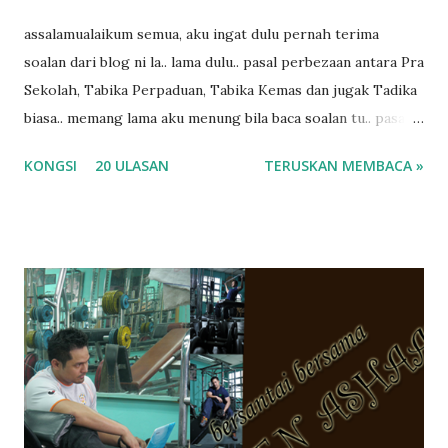
assalamualaikum semua, aku ingat dulu pernah terima
soalan dari blog ni la.. lama dulu.. pasal perbezaan antara Pra
Sekolah, Tabika Perpaduan, Tabika Kemas dan jugak Tadika
biasa.. memang lama aku menung bila baca soalan tu.. pasal
masa tu aku memang tak tau nak jawab apa.. hahaha.. serius
KONGSI
20 ULASAN
TERUSKAN MEMBACA »
ko.. masa tu aku baru je ada anak sorang dan aku hentam je
hantar memana ikut kemampuan kami masa tu.. Apa Beza
Pra Sekolah, Tabika Perpaduan, Tabika Kemas, Tadika ?
memang tak pernah la terfikir pun nak cari info atau nak
tanya sapa-sapa pun masa tu.. bila fikir-fikirkan balik terasa
jugak masa alahai teruknya kami sebagai ibubapa.. dan kami
terasa jugak semakin teruk bila abg long dah masuk 2 tahun
kat salah satu tadika swasta ni.. tapi nampaknya kenal huruf
pun tak tau.. pengsan aku bila ingat balik.. aku mula fikir
mungkin sebab abg long sendiri jenis budak yang ada