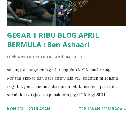
masalah dyslexia.. tapi minor la.. nanti la aku cerita pasal
dyslexia tu.. lepas tu kami buat keputusan pu...
GEGAR 1 RIBU BLOG APRIL
BERMULA : Ben Ashaari
Oleh
Rozita Ceritaita
April 04, 2011
salam, join segmen lagi...boring dah ke? kalau boring
korang skip je dan baca entry lain ye... segmen ni senang
rugi tak join... memula dia suruh letak header... pastu dia
suruh letak tajuk...siap! nak join jugak? leh gi SINI
KONGSI
23 ULASAN
TERUSKAN MEMBACA »