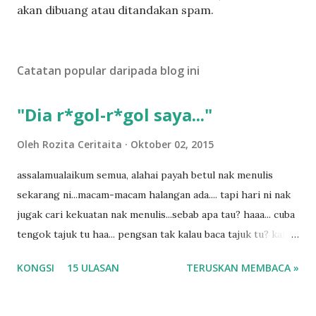
t
akan dibuang atau ditandakan spam.
a
t
U
Catatan popular daripada blog ini
l
a
s
"Dia r*gol-r*gol saya..."
a
n
Oleh
Rozita Ceritaita
Oktober 02, 2015
assalamualaikum semua, alahai payah betul nak menulis
sekarang ni...macam-macam halangan ada.... tapi hari ni nak
jugak cari kekuatan nak menulis...sebab apa tau? haaa... cuba
tengok tajuk tu haa... pengsan tak kalau baca tajuk tu? kalau
korang nak pengsan baca tajuk aku lagi la tau... sebab apa
KONGSI
15 ULASAN
TERUSKAN MEMBACA »
tau? yang sebut tu anak aku....diulangi ANAK AKU ....adoiiii
la... apa la nak jadi dengan budak-budak sekarang ni
ntah...kecut perut ummi kau dengar ni nak oiiii.... nak tau