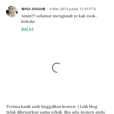
✿INA AINAA✿
4 Mei 2013 pada 12:41 PTG
Amin!!!! selamat mengundi ye kak esok..
hehehe
BALAS
C
Terima kasih sudi tinggalkan komen :) Link blog
a
tidak dibenarkan sama sekali. Jika ada, komen anda