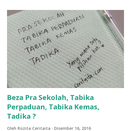
lanjut? ok meh aku cite... ceritanya gini.... semalam waktu
balik keja aku ajak la shah singgah Giant beli barang
sikit...dalam perjalanan dari dalam kereta tu biasalah kan
kami memang akan pimpin anak-anak jalan sampai masuk
dalam... dan kebiasanya bagi anak 4 macam kami ni bahagi-
bahagi lah siapa nak pimpin siapa... dan biasanya aku akan
dukung adik hadi sambil pimpin kakak husna... yang abg
ngah dengan abg long terserah pada shah la pulak.. tapi
kalau ikut anak-anak semua nak ummi pimpin... ajer rebeh
ba...
Beza Pra Sekolah, Tabika
Perpaduan, Tabika Kemas,
Tadika ?
Oleh
Rozita Ceritaita
Disember 16, 2016