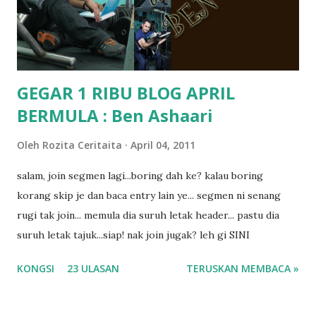
masalah dyslexia.. tapi minor la.. nanti la aku cerita pasal
dyslexia tu.. lepas tu kami buat keputusan pu...
GEGAR 1 RIBU BLOG APRIL
BERMULA : Ben Ashaari
Oleh
Rozita Ceritaita
April 04, 2011
salam, join segmen lagi...boring dah ke? kalau boring
korang skip je dan baca entry lain ye... segmen ni senang
rugi tak join... memula dia suruh letak header... pastu dia
suruh letak tajuk...siap! nak join jugak? leh gi SINI
KONGSI
23 ULASAN
TERUSKAN MEMBACA »