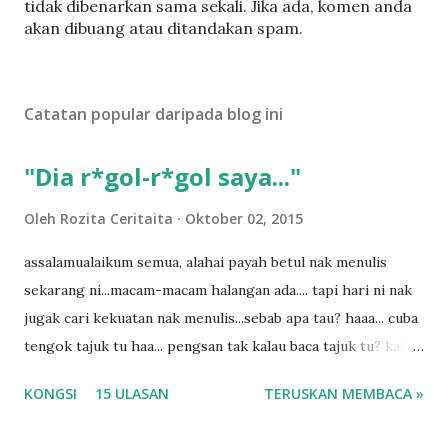
a
tidak dibenarkan sama sekali. Jika ada, komen anda
t
akan dibuang atau ditandakan spam.
a
t
U
Catatan popular daripada blog ini
l
a
s
"Dia r*gol-r*gol saya..."
a
n
Oleh
Rozita Ceritaita
Oktober 02, 2015
assalamualaikum semua, alahai payah betul nak menulis
sekarang ni...macam-macam halangan ada.... tapi hari ni nak
jugak cari kekuatan nak menulis...sebab apa tau? haaa... cuba
tengok tajuk tu haa... pengsan tak kalau baca tajuk tu? kalau
korang nak pengsan baca tajuk aku lagi la tau... sebab apa
KONGSI
15 ULASAN
TERUSKAN MEMBACA »
tau? yang sebut tu anak aku....diulangi ANAK AKU ....adoiiii
la... apa la nak jadi dengan budak-budak sekarang ni