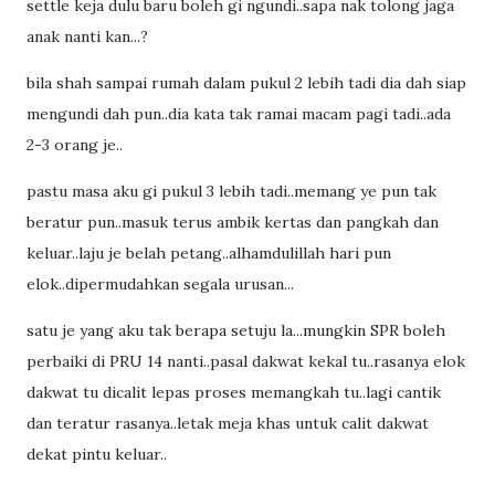
settle keja dulu baru boleh gi ngundi..sapa nak tolong jaga
anak nanti kan...?
bila shah sampai rumah dalam pukul 2 lebih tadi dia dah siap
mengundi dah pun..dia kata tak ramai macam pagi tadi..ada
2-3 orang je..
pastu masa aku gi pukul 3 lebih tadi..memang ye pun tak
beratur pun..masuk terus ambik kertas dan pangkah dan
keluar..laju je belah petang..alhamdulillah hari pun
elok..dipermudahkan segala urusan...
satu je yang aku tak berapa setuju la...mungkin SPR boleh
perbaiki di PRU 14 nanti..pasal dakwat kekal tu..rasanya elok
dakwat tu dicalit lepas proses memangkah tu..lagi cantik
dan teratur rasanya..letak meja khas untuk calit dakwat
dekat pintu keluar..