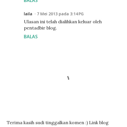
BALAS
laila
7 Mei 2013 pada 3:14 PG
Ulasan ini telah dialihkan keluar oleh
pentadbir blog.
BALAS
C
Terima kasih sudi tinggalkan komen :) Link blog