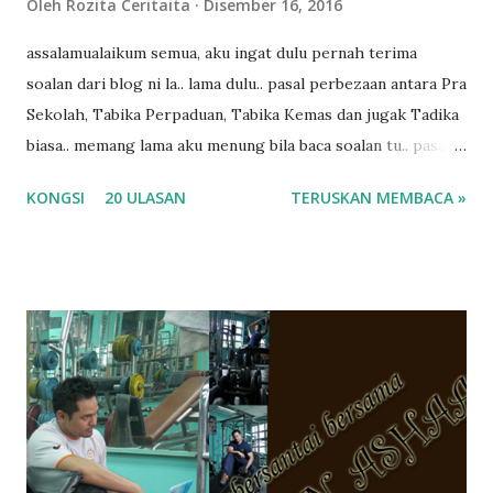
Oleh
Rozita Ceritaita
Disember 16, 2016
assalamualaikum semua, aku ingat dulu pernah terima
soalan dari blog ni la.. lama dulu.. pasal perbezaan antara Pra
Sekolah, Tabika Perpaduan, Tabika Kemas dan jugak Tadika
biasa.. memang lama aku menung bila baca soalan tu.. pasal
masa tu aku memang tak tau nak jawab apa.. hahaha.. serius
KONGSI
20 ULASAN
TERUSKAN MEMBACA »
ko.. masa tu aku baru je ada anak sorang dan aku hentam je
hantar memana ikut kemampuan kami masa tu.. Apa Beza
Pra Sekolah, Tabika Perpaduan, Tabika Kemas, Tadika ?
memang tak pernah la terfikir pun nak cari info atau nak
tanya sapa-sapa pun masa tu.. bila fikir-fikirkan balik terasa
jugak masa alahai teruknya kami sebagai ibubapa.. dan kami
terasa jugak semakin teruk bila abg long dah masuk 2 tahun
kat salah satu tadika swasta ni.. tapi nampaknya kenal huruf
pun tak tau.. pengsan aku bila ingat balik.. aku mula fikir
mungkin sebab abg long sendiri jenis budak yang ada