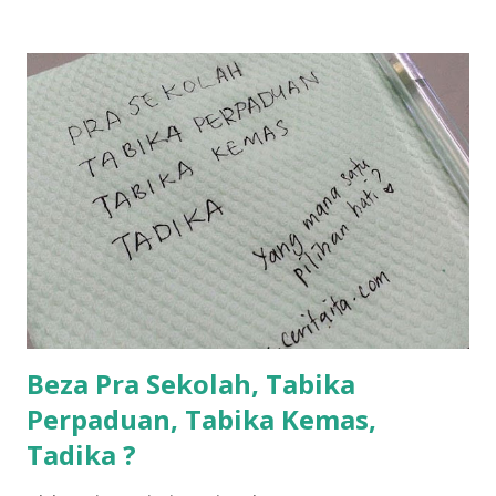
ntah...kecut perut ummi kau dengar ni nak oiiii.... nak tau
lanjut? ok meh aku cite... ceritanya gini.... semalam waktu
balik keja aku ajak la shah singgah Giant beli barang
sikit...dalam perjalanan dari dalam kereta tu biasalah kan
kami memang akan pimpin anak-anak jalan sampai masuk
dalam... dan kebiasanya bagi anak 4 macam kami ni bahagi-
bahagi lah siapa nak pimpin siapa... dan biasanya aku akan
dukung adik hadi sambil pimpin kakak husna... yang abg
ngah dengan abg long terserah pada shah la pulak.. tapi
kalau ikut anak-anak semua nak ummi pimpin... ajer rebeh
ba...
Beza Pra Sekolah, Tabika
Perpaduan, Tabika Kemas,
Tadika ?