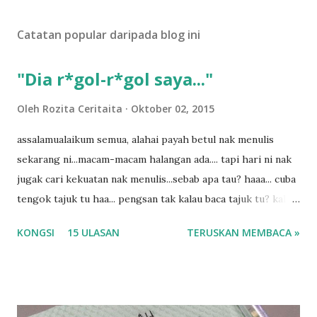
t
U
Catatan popular daripada blog ini
l
a
s
"Dia r*gol-r*gol saya..."
a
n
Oleh
Rozita Ceritaita
Oktober 02, 2015
assalamualaikum semua, alahai payah betul nak menulis
sekarang ni...macam-macam halangan ada.... tapi hari ni nak
jugak cari kekuatan nak menulis...sebab apa tau? haaa... cuba
tengok tajuk tu haa... pengsan tak kalau baca tajuk tu? kalau
korang nak pengsan baca tajuk aku lagi la tau... sebab apa
KONGSI
15 ULASAN
TERUSKAN MEMBACA »
tau? yang sebut tu anak aku....diulangi ANAK AKU ....adoiiii
la... apa la nak jadi dengan budak-budak sekarang ni
ntah...kecut perut ummi kau dengar ni nak oiiii.... nak tau
lanjut? ok meh aku cite... ceritanya gini.... semalam waktu