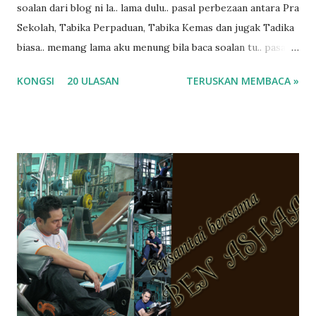
soalan dari blog ni la.. lama dulu.. pasal perbezaan antara Pra
Sekolah, Tabika Perpaduan, Tabika Kemas dan jugak Tadika
biasa.. memang lama aku menung bila baca soalan tu.. pasal
masa tu aku memang tak tau nak jawab apa.. hahaha.. serius
KONGSI
20 ULASAN
TERUSKAN MEMBACA »
ko.. masa tu aku baru je ada anak sorang dan aku hentam je
hantar memana ikut kemampuan kami masa tu.. Apa Beza
Pra Sekolah, Tabika Perpaduan, Tabika Kemas, Tadika ?
memang tak pernah la terfikir pun nak cari info atau nak
tanya sapa-sapa pun masa tu.. bila fikir-fikirkan balik terasa
jugak masa alahai teruknya kami sebagai ibubapa.. dan kami
terasa jugak semakin teruk bila abg long dah masuk 2 tahun
kat salah satu tadika swasta ni.. tapi nampaknya kenal huruf
pun tak tau.. pengsan aku bila ingat balik.. aku mula fikir
mungkin sebab abg long sendiri jenis budak yang ada
masalah dyslexia.. tapi minor la.. nanti la aku cerita pasal
dyslexia tu.. lepas tu kami buat keputusan pu...