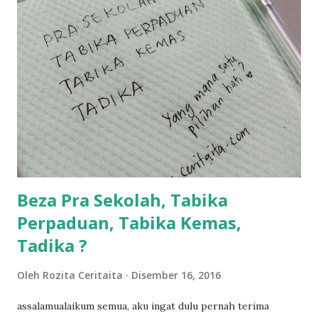
balik keja aku ajak la shah singgah Giant beli barang
sikit...dalam perjalanan dari dalam kereta tu biasalah kan
kami memang akan pimpin anak-anak jalan sampai masuk
dalam... dan kebiasanya bagi anak 4 macam kami ni bahagi-
bahagi lah siapa nak pimpin siapa... dan biasanya aku akan
dukung adik hadi sambil pimpin kakak husna... yang abg
ngah dengan abg long terserah pada shah la pulak.. tapi
kalau ikut anak-anak semua nak ummi pimpin... ajer rebeh
ba...
Beza Pra Sekolah, Tabika
Perpaduan, Tabika Kemas,
Tadika ?
Oleh
Rozita Ceritaita
Disember 16, 2016
assalamualaikum semua, aku ingat dulu pernah terima