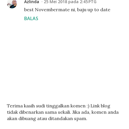
Azlinda
25 Mei 2018 pada 2:45 PTG
best Novembermate ni, baju up to date
BALAS
C
Terima kasih sudi tinggalkan komen :) Link blog
a
tidak dibenarkan sama sekali. Jika ada, komen anda
t
akan dibuang atau ditandakan spam.
a