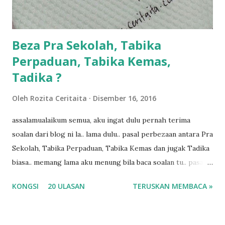
kalau ikut anak-anak semua nak ummi pimpin... ajer rebeh
ba...
Beza Pra Sekolah, Tabika
Perpaduan, Tabika Kemas,
Tadika ?
Oleh
Rozita Ceritaita
Disember 16, 2016
assalamualaikum semua, aku ingat dulu pernah terima
soalan dari blog ni la.. lama dulu.. pasal perbezaan antara Pra
Sekolah, Tabika Perpaduan, Tabika Kemas dan jugak Tadika
biasa.. memang lama aku menung bila baca soalan tu.. pasal
masa tu aku memang tak tau nak jawab apa.. hahaha.. serius
KONGSI
20 ULASAN
TERUSKAN MEMBACA »
ko.. masa tu aku baru je ada anak sorang dan aku hentam je
hantar memana ikut kemampuan kami masa tu.. Apa Beza
Pra Sekolah, Tabika Perpaduan, Tabika Kemas, Tadika ?