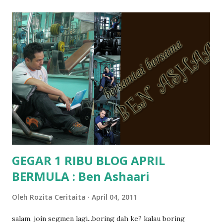
memang tak pernah la terfikir pun nak cari info atau nak
tanya sapa-sapa pun masa tu.. bila fikir-fikirkan balik terasa
jugak masa alahai teruknya kami sebagai ibubapa.. dan kami
terasa jugak semakin teruk bila abg long dah masuk 2 tahun
kat salah satu tadika swasta ni.. tapi nampaknya kenal huruf
pun tak tau.. pengsan aku bila ingat balik.. aku mula fikir
mungkin sebab abg long sendiri jenis budak yang ada
masalah dyslexia.. tapi minor la.. nanti la aku cerita pasal
dyslexia tu.. lepas tu kami buat keputusan pu...
GEGAR 1 RIBU BLOG APRIL
BERMULA : Ben Ashaari
Oleh
Rozita Ceritaita
April 04, 2011
salam, join segmen lagi...boring dah ke? kalau boring