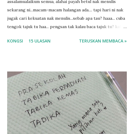
assalamualaikum semua, alahai payah betul nak menulis
sekarang ni...macam-macam halangan ada.... tapi hari ni nak
jugak cari kekuatan nak menulis...sebab apa tau? haaa... cuba
tengok tajuk tu haa... pengsan tak kalau baca tajuk tu? kalau
korang nak pengsan baca tajuk aku lagi la tau... sebab apa
KONGSI
15 ULASAN
TERUSKAN MEMBACA »
tau? yang sebut tu anak aku....diulangi ANAK AKU ....adoiiii
la... apa la nak jadi dengan budak-budak sekarang ni
ntah...kecut perut ummi kau dengar ni nak oiiii.... nak tau
lanjut? ok meh aku cite... ceritanya gini.... semalam waktu
balik keja aku ajak la shah singgah Giant beli barang
sikit...dalam perjalanan dari dalam kereta tu biasalah kan
kami memang akan pimpin anak-anak jalan sampai masuk
dalam... dan kebiasanya bagi anak 4 macam kami ni bahagi-
bahagi lah siapa nak pimpin siapa... dan biasanya aku akan
dukung adik hadi sambil pimpin kakak husna... yang abg
ngah dengan abg long terserah pada shah la pulak.. tapi