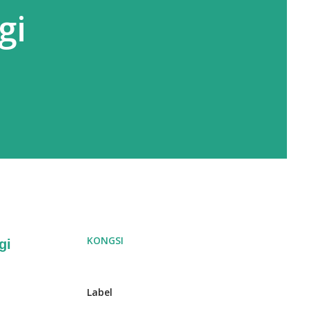
gi
KONGSI
gi
Label