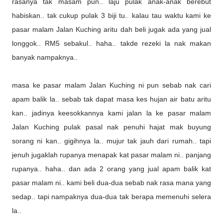
rasanya tak masam pun.. laju pulak anak-anak berebut
habiskan.. tak cukup pulak 3 biji tu.. kalau tau waktu kami ke
pasar malam Jalan Kuching aritu dah beli jugak ada yang jual
longgok.. RM5 sebakul.. haha.. takde rezeki la nak makan
banyak nampaknya..
masa ke pasar malam Jalan Kuching ni pun sebab nak cari
apam balik la.. sebab tak dapat masa kes hujan air batu aritu
kan.. jadinya keesokkannya kami jalan la ke pasar malam
Jalan Kuching pulak pasal nak penuhi hajat mak buyung
sorang ni kan.. gigihnya la.. mujur tak jauh dari rumah.. tapi
jenuh jugaklah rupanya menapak kat pasar malam ni.. panjang
rupanya.. haha.. dan ada 2 orang yang jual apam balik kat
pasar malam ni.. kami beli dua-dua sebab nak rasa mana yang
sedap.. tapi nampaknya dua-dua tak berapa memenuhi selera
la..