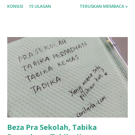
korang nak pengsan baca tajuk aku lagi la tau... sebab apa
KONGSI
15 ULASAN
TERUSKAN MEMBACA »
tau? yang sebut tu anak aku....diulangi ANAK AKU ....adoiiii
la... apa la nak jadi dengan budak-budak sekarang ni
ntah...kecut perut ummi kau dengar ni nak oiiii.... nak tau
lanjut? ok meh aku cite... ceritanya gini.... semalam waktu
balik keja aku ajak la shah singgah Giant beli barang
sikit...dalam perjalanan dari dalam kereta tu biasalah kan
kami memang akan pimpin anak-anak jalan sampai masuk
dalam... dan kebiasanya bagi anak 4 macam kami ni bahagi-
bahagi lah siapa nak pimpin siapa... dan biasanya aku akan
dukung adik hadi sambil pimpin kakak husna... yang abg
ngah dengan abg long terserah pada shah la pulak.. tapi
kalau ikut anak-anak semua nak ummi pimpin... ajer rebeh
ba...
Beza Pra Sekolah, Tabika