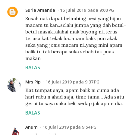
Suria Amanda
16 Julai 2019 pada 9:00 PG
Susah nak dapat belimbing besi yang hijau
macam tu kan..selalu jumpa yang dah betul-
betul masak..alahai mak buyong ni..terus
terasa kat tekak ha..apam balik pun akak
suka yang jenis macam ni..yang mini apam
balik tu tak berapa suka sebab tak puas
makan
BALAS
Mrs Pip
16 Julai 2019 pada 9:37 PG
Kat tempat saya, apam balik ni cuma ada
hari rabu n ahad saja, time tamu .. Ada satu
gerai tu saya suka beli, sedap jak apam dia.
BALAS
Anum
16 Julai 2019 pada 9:54 PG