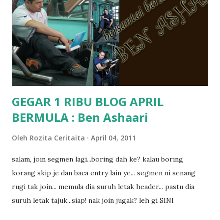
kat salah satu tadika swasta ni.. tapi nampaknya kenal huruf
pun tak tau.. pengsan aku bila ingat balik.. aku mula fikir
mungkin sebab abg long sendiri jenis budak yang ada
masalah dyslexia.. tapi minor la.. nanti la aku cerita pasal
dyslexia tu.. lepas tu kami buat keputusan pu...
GEGAR 1 RIBU BLOG APRIL
BERMULA : Ben Ashaari
Oleh
Rozita Ceritaita
April 04, 2011
salam, join segmen lagi...boring dah ke? kalau boring
korang skip je dan baca entry lain ye... segmen ni senang
rugi tak join... memula dia suruh letak header... pastu dia
suruh letak tajuk...siap! nak join jugak? leh gi SINI