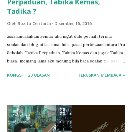
Perpaduan, Tabika Kemas,
Tadika ?
Oleh
Rozita Ceritaita
Disember 16, 2016
assalamualaikum semua, aku ingat dulu pernah terima
soalan dari blog ni la.. lama dulu.. pasal perbezaan antara Pra
Sekolah, Tabika Perpaduan, Tabika Kemas dan jugak Tadika
biasa.. memang lama aku menung bila baca soalan tu.. pasal
masa tu aku memang tak tau nak jawab apa.. hahaha.. serius
KONGSI
20 ULASAN
TERUSKAN MEMBACA »
ko.. masa tu aku baru je ada anak sorang dan aku hentam je
hantar memana ikut kemampuan kami masa tu.. Apa Beza
Pra Sekolah, Tabika Perpaduan, Tabika Kemas, Tadika ?
memang tak pernah la terfikir pun nak cari info atau nak
tanya sapa-sapa pun masa tu.. bila fikir-fikirkan balik terasa
jugak masa alahai teruknya kami sebagai ibubapa.. dan kami
terasa jugak semakin teruk bila abg long dah masuk 2 tahun