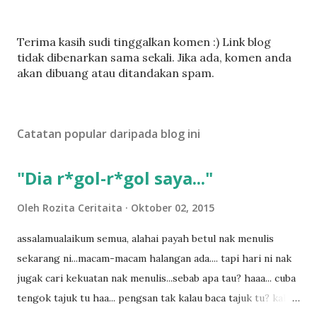
C
Terima kasih sudi tinggalkan komen :) Link blog
a
tidak dibenarkan sama sekali. Jika ada, komen anda
t
akan dibuang atau ditandakan spam.
a
t
U
Catatan popular daripada blog ini
l
a
s
"Dia r*gol-r*gol saya..."
a
n
Oleh
Rozita Ceritaita
Oktober 02, 2015
assalamualaikum semua, alahai payah betul nak menulis
sekarang ni...macam-macam halangan ada.... tapi hari ni nak
jugak cari kekuatan nak menulis...sebab apa tau? haaa... cuba
tengok tajuk tu haa... pengsan tak kalau baca tajuk tu? kalau