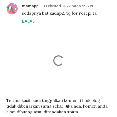
mamapp
3 Februari 2022 pada 9:27 PG
sedapnya bat kudap2. tq for resepi ta
BALAS
C
Terima kasih sudi tinggalkan komen :) Link blog
a
tidak dibenarkan sama sekali. Jika ada, komen anda
t
akan dibuang atau ditandakan spam.