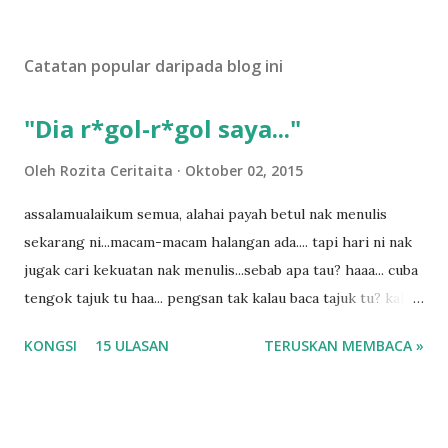
a
t
U
Catatan popular daripada blog ini
l
a
s
"Dia r*gol-r*gol saya..."
a
n
Oleh
Rozita Ceritaita
Oktober 02, 2015
assalamualaikum semua, alahai payah betul nak menulis
sekarang ni...macam-macam halangan ada.... tapi hari ni nak
jugak cari kekuatan nak menulis...sebab apa tau? haaa... cuba
tengok tajuk tu haa... pengsan tak kalau baca tajuk tu? kalau
korang nak pengsan baca tajuk aku lagi la tau... sebab apa
KONGSI
15 ULASAN
TERUSKAN MEMBACA »
tau? yang sebut tu anak aku....diulangi ANAK AKU ....adoiiii
la... apa la nak jadi dengan budak-budak sekarang ni
ntah...kecut perut ummi kau dengar ni nak oiiii.... nak tau
lanjut? ok meh aku cite... ceritanya gini.... semalam waktu