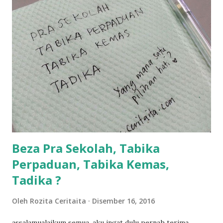
balik keja aku ajak la shah singgah Giant beli barang
sikit...dalam perjalanan dari dalam kereta tu biasalah kan
kami memang akan pimpin anak-anak jalan sampai masuk
dalam... dan kebiasanya bagi anak 4 macam kami ni bahagi-
bahagi lah siapa nak pimpin siapa... dan biasanya aku akan
dukung adik hadi sambil pimpin kakak husna... yang abg
ngah dengan abg long terserah pada shah la pulak.. tapi
kalau ikut anak-anak semua nak ummi pimpin... ajer rebeh
ba...
Beza Pra Sekolah, Tabika
Perpaduan, Tabika Kemas,
Tadika ?
Oleh
Rozita Ceritaita
Disember 16, 2016
assalamualaikum semua, aku ingat dulu pernah terima