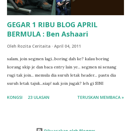
GEGAR 1 RIBU BLOG APRIL
BERMULA : Ben Ashaari
Oleh
Rozita Ceritaita
April 04, 2011
salam, join segmen lagi...boring dah ke? kalau boring
korang skip je dan baca entry lain ye... segmen ni senang
rugi tak join... memula dia suruh letak header... pastu dia
suruh letak tajuk...siap! nak join jugak? leh gi SINI
KONGSI
23 ULASAN
TERUSKAN MEMBACA »
Dikuasakan oleh Blogger