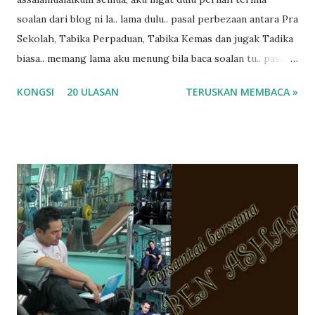
soalan dari blog ni la.. lama dulu.. pasal perbezaan antara Pra
Sekolah, Tabika Perpaduan, Tabika Kemas dan jugak Tadika
biasa.. memang lama aku menung bila baca soalan tu.. pasal
masa tu aku memang tak tau nak jawab apa.. hahaha.. serius
KONGSI
20 ULASAN
TERUSKAN MEMBACA »
ko.. masa tu aku baru je ada anak sorang dan aku hentam je
hantar memana ikut kemampuan kami masa tu.. Apa Beza
Pra Sekolah, Tabika Perpaduan, Tabika Kemas, Tadika ?
memang tak pernah la terfikir pun nak cari info atau nak
tanya sapa-sapa pun masa tu.. bila fikir-fikirkan balik terasa
jugak masa alahai teruknya kami sebagai ibubapa.. dan kami
terasa jugak semakin teruk bila abg long dah masuk 2 tahun
kat salah satu tadika swasta ni.. tapi nampaknya kenal huruf
pun tak tau.. pengsan aku bila ingat balik.. aku mula fikir
mungkin sebab abg long sendiri jenis budak yang ada
masalah dyslexia.. tapi minor la.. nanti la aku cerita pasal
dyslexia tu.. lepas tu kami buat keputusan pu...