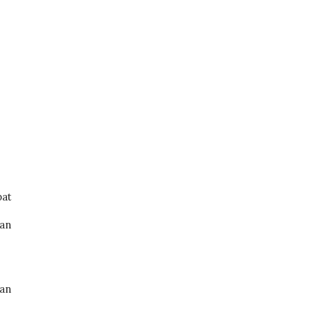
t 
n 
an 