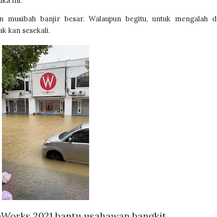
ka ini.
 musibah banjir besar. Walaupun begitu, untuk mengalah d
k kan sesekali. 
hWorks 2021 bantu usahawan bangkit