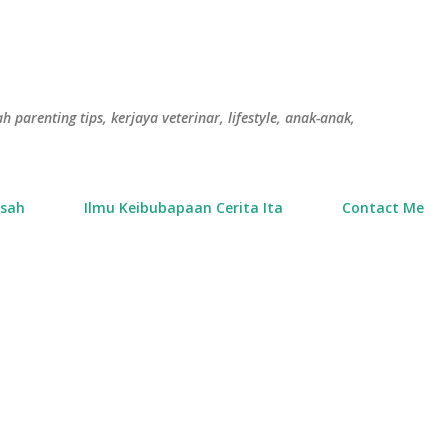
Langkau ke kandungan utama
h parenting tips, kerjaya veterinar, lifestyle, anak-anak,
usah
Ilmu Keibubapaan Cerita Ita
Contact Me