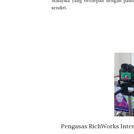
Malaysia yang berdepan dengan pande
sendiri.
Pengasas RichWorks Inter