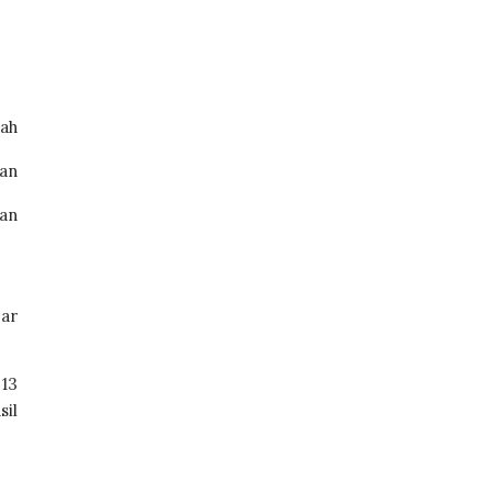
ah 
an 
an 
ar 
13 
il 