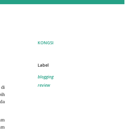
KONGSI
Label
blogging
review
di 
ih 
da 
am 
am 