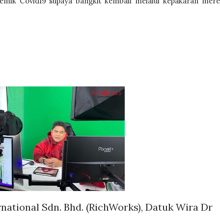
mik Covid19 supaya bangkit kembali melalui kepakaran mere
national Sdn. Bhd. (RichWorks), Datuk Wira Dr