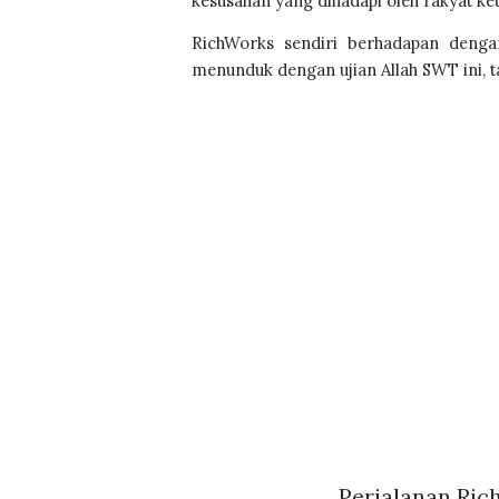
kesusahan yang dihadapi oleh rakyat keti
RichWorks sendiri berhadapan dengan
menunduk dengan ujian Allah SWT ini, ta
Perjalanan Ric