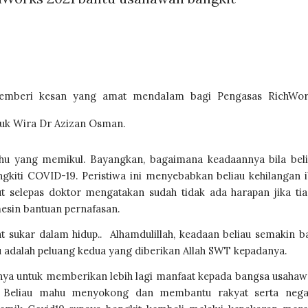
 memberi kesan yang amat mendalam bagi Pengasas RichWork
atuk Wira Dr Azizan Osman. 
u yang memikul. Bayangkan, bagaimana keadaannya bila beli
ngkiti COVID-19. Peristiwa ini menyebabkan beliau kehilangan i
t selepas doktor mengatakan sudah tidak ada harapan jika tia
esin bantuan pernafasan.
at sukar dalam hidup..  Alhamdulillah, keadaan beliau semakin ba
tu adalah peluang kedua yang diberikan Allah SWT kepadanya.
knya untuk memberikan lebih lagi manfaat kepada bangsa usahaw
 Beliau mahu menyokong dan membantu rakyat serta negar