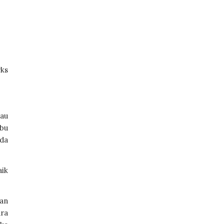
s 
au 
bu 
da 
ik 
an 
a 