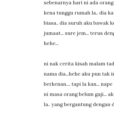
sebenarnya hari ni ada orang 
kena tunggu rumah la.. dia k
biasa.. dia suruh aku bawak ke
jumaat... sure jem... terus de
hehe...
ni nak cerita kisah malam tad
nama dia...hehe aku pun tak in
berkenan.... tapi la kan... na
ni masa orang belum gaji... ak
la.. yang bergantung dengan deb