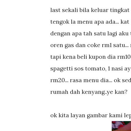
last sekali bila keluar tingk
tengok la menu apa ada... kat 
dengan apa tah satu lagi aku t
oren gas dan coke rm1 satu... 
tapi kena beli kupon dia rm10 s
spagetti sos tomato, 1 nasi a
rm20... rasa menu dia... ok sed
rumah dah kenyang..ye kan?
ok kita layan gambar kami lep