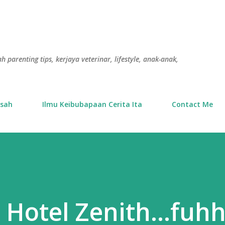
Langkau ke kandungan utama
h parenting tips, kerjaya veterinar, lifestyle, anak-anak,
usah
Ilmu Keibubapaan Cerita Ita
Contact Me
 Hotel Zenith...fuhh