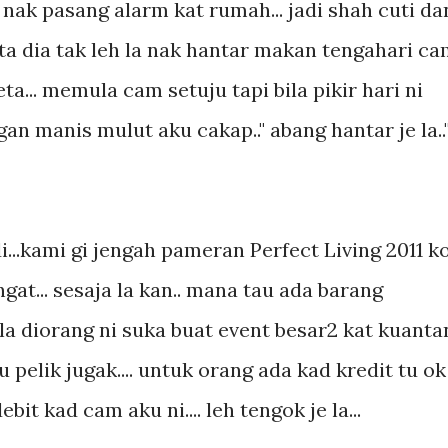
nak pasang alarm kat rumah... jadi shah cuti da
ata dia tak leh la nak hantar makan tengahari c
ta... memula cam setuju tapi bila pikir hari ni
ngan manis mulut aku cakap.." abang hantar je la..
i...kami gi jengah pameran Perfect Living 2011 k
gat... sesaja la kan.. mana tau ada barang
pe la diorang ni suka buat event besar2 kat kuanta
u pelik jugak.... untuk orang ada kad kredit tu ok
it kad cam aku ni.... leh tengok je la...