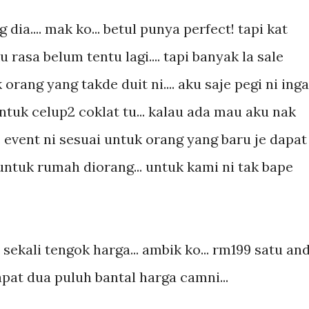
ia.... mak ko... betul punya perfect! tapi kat
ku rasa belum tentu lagi.... tapi banyak la sale
 orang yang takde duit ni.... aku saje pegi ni inga
ntuk celup2 coklat tu... kalau ada mau aku nak
... event ni sesuai untuk orang yang baru je dapat
untuk rumah diorang... untuk kami ni tak bape
 sekali tengok harga... ambik ko... rm199 satu an
 dapat dua puluh bantal harga camni...