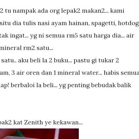
at 2 tu nampak ada org lepak2 makan2... kami
situ dia tulis nasi ayam hainan, spagetti, hotdog
ak ingat... yg ni semua rm5 satu harga dia... air
mineral rm2 satu...
atu.. aku beli la 2 buku... pastu gi tukar 2
yam, 3 air oren dan 1 mineral water... habis semu
ap! berbaloi la beli... yg penting bebudak balik
ak2 kat Zenith ye kekawan...