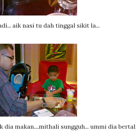
i... aik nasi tu dah tinggal sikit la...