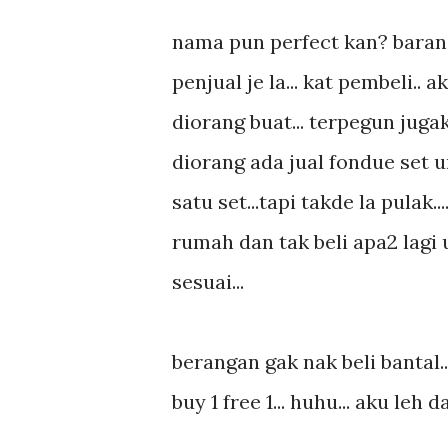
nama pun perfect kan? barang d
penjual je la... kat pembeli.. a
diorang buat... terpegun jugak
diorang ada jual fondue set u
satu set...tapi takde la pulak.
rumah dan tak beli apa2 lagi 
sesuai...
berangan gak nak beli bantal..
buy 1 free 1... huhu... aku leh