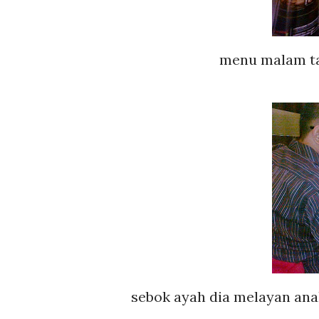
menu malam tad
sebok ayah dia melayan anak dia makan....mithali sungguh... ummi dia bertali