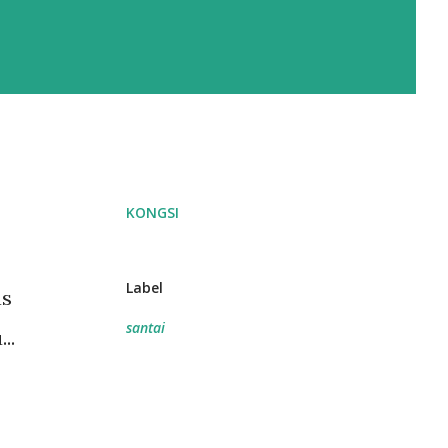
KONGSI
Label
as
santai
..