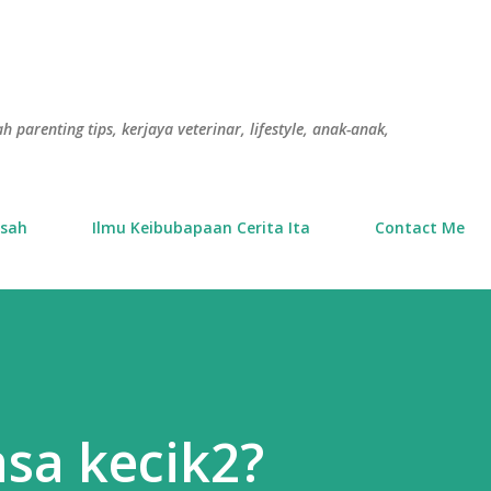
Langkau ke kandungan utama
h parenting tips, kerjaya veterinar, lifestyle, anak-anak,
usah
Ilmu Keibubapaan Cerita Ita
Contact Me
sa kecik2?