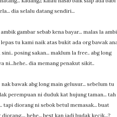
natang... kadang2 kalau nasib baik siap ada babi
bela... dia selalu datang sendiri...
k ambik gambar sebab kena bayar... malas la amb
 lepas tu kami naik atas bukit ada org bawak an
sini.. posing sakan... maklum la free.. abg long
 ni...hehe.. dia memang penakut sikit..
 nak bawak abg long main gelusur... sebelum tu
dak perempuan ni duduk kat hujung taman... tah
 tapi diorang ni sebok betul memasak... buat
iorang.... hehe... best kan jadi budak kecik...?