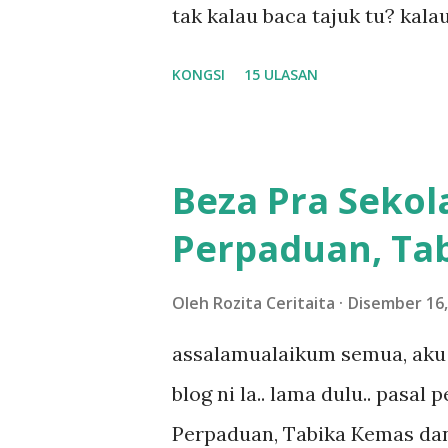
tak kalau baca tajuk tu? kala
la tau... sebab apa tau? yang
KONGSI
15 ULASAN
....adoiiii la... apa la nak ja
ntah...kecut perut ummi kau de
meh aku cite... ceritanya gini
Beza Pra Sekol
shah singgah Giant beli baran
Perpaduan, Tab
kereta tu biasalah kan kami
sampai masuk dalam... dan k
Oleh
Rozita Ceritaita
Disember 16,
bahagi-bahagi lah siapa nak p
assalamualaikum semua, aku 
dukung adik hadi sambil pimp
blog ni la.. lama dulu.. pasal
abg long terserah pada shah l
Perpaduan, Tabika Kemas dan