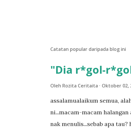
Catatan popular daripada blog ini
"Dia r*gol-r*gol
Oleh
Rozita Ceritaita
Oktober 02, 
assalamualaikum semua, alah
ni...macam-macam halangan ada
nak menulis...sebab apa tau? h