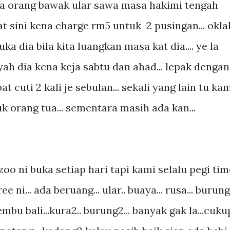
 ada orang bawak ular sawa masa hakimi tengah
kat sini kena charge rm5 untuk 2 pusingan... okla
uka dia bila kita luangkan masa kat dia.... ye la
ayah dia kena keja sabtu dan ahad... lepak dengan
t cuti 2 kali je sebulan... sekali yang lain tu ka
uk orang tua... sementara masih ada kan...
 zoo ni buka setiap hari tapi kami selalu pegi tim
ee ni... ada beruang... ular.. buaya... rusa... burung
. lembu bali...kura2.. burung2... banyak gak la...cuku