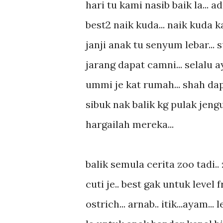
hari tu kami nasib baik la...
best2 naik kuda... naik kuda 
janji anak tu senyum lebar... s
jarang dapat camni... selalu 
ummi je kat rumah... shah dapa
sibuk nak balik kg pulak jeng
hargailah mereka...
balik semula cerita zoo tadi..
cuti je.. best gak untuk level fr
ostrich... arnab.. itik...ayam..