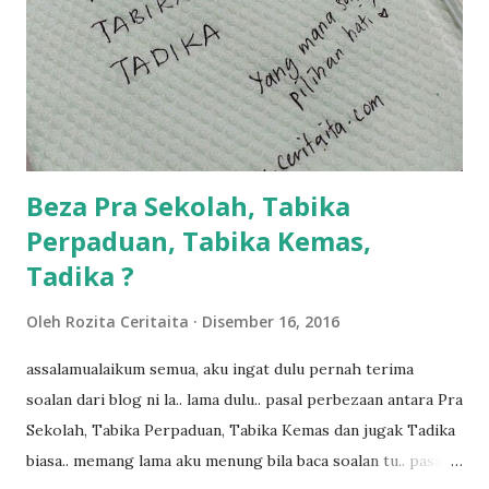
bahagi lah siapa nak pimpin siapa... dan biasanya aku akan
dukung adik hadi sambil pimpin kakak husna... yang abg
ngah dengan abg long terserah pada shah la pulak.. tapi
kalau ikut anak-anak semua nak ummi pimpin... ajer rebeh
ba...
Beza Pra Sekolah, Tabika
Perpaduan, Tabika Kemas,
Tadika ?
Oleh
Rozita Ceritaita
Disember 16, 2016
assalamualaikum semua, aku ingat dulu pernah terima
soalan dari blog ni la.. lama dulu.. pasal perbezaan antara Pra
Sekolah, Tabika Perpaduan, Tabika Kemas dan jugak Tadika
biasa.. memang lama aku menung bila baca soalan tu.. pasal