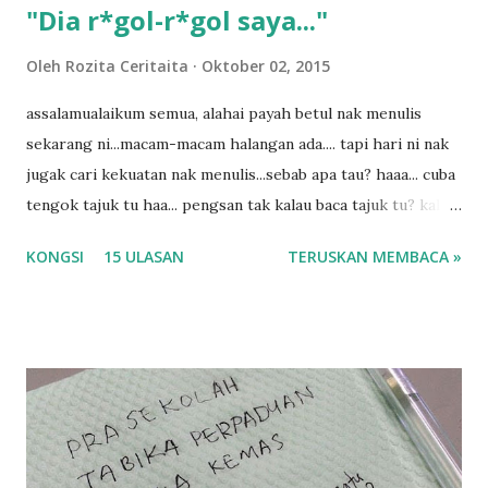
"Dia r*gol-r*gol saya..."
Oleh
Rozita Ceritaita
Oktober 02, 2015
assalamualaikum semua, alahai payah betul nak menulis
sekarang ni...macam-macam halangan ada.... tapi hari ni nak
jugak cari kekuatan nak menulis...sebab apa tau? haaa... cuba
tengok tajuk tu haa... pengsan tak kalau baca tajuk tu? kalau
korang nak pengsan baca tajuk aku lagi la tau... sebab apa
KONGSI
15 ULASAN
TERUSKAN MEMBACA »
tau? yang sebut tu anak aku....diulangi ANAK AKU ....adoiiii
la... apa la nak jadi dengan budak-budak sekarang ni
ntah...kecut perut ummi kau dengar ni nak oiiii.... nak tau
lanjut? ok meh aku cite... ceritanya gini.... semalam waktu
balik keja aku ajak la shah singgah Giant beli barang
sikit...dalam perjalanan dari dalam kereta tu biasalah kan
kami memang akan pimpin anak-anak jalan sampai masuk
dalam... dan kebiasanya bagi anak 4 macam kami ni bahagi-