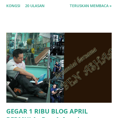
masa tu aku memang tak tau nak jawab apa.. hahaha.. serius
KONGSI
20 ULASAN
TERUSKAN MEMBACA »
ko.. masa tu aku baru je ada anak sorang dan aku hentam je
hantar memana ikut kemampuan kami masa tu.. Apa Beza
Pra Sekolah, Tabika Perpaduan, Tabika Kemas, Tadika ?
memang tak pernah la terfikir pun nak cari info atau nak
tanya sapa-sapa pun masa tu.. bila fikir-fikirkan balik terasa
jugak masa alahai teruknya kami sebagai ibubapa.. dan kami
terasa jugak semakin teruk bila abg long dah masuk 2 tahun
kat salah satu tadika swasta ni.. tapi nampaknya kenal huruf
pun tak tau.. pengsan aku bila ingat balik.. aku mula fikir
mungkin sebab abg long sendiri jenis budak yang ada
masalah dyslexia.. tapi minor la.. nanti la aku cerita pasal
dyslexia tu.. lepas tu kami buat keputusan pu...
GEGAR 1 RIBU BLOG APRIL