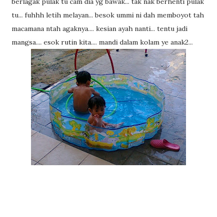
berlagak pulak tu cam dia yg bawak... tak nak berhenti pulak
tu... fuhhh letih melayan... besok ummi ni dah memboyot tah
macamana ntah agaknya.... kesian ayah nanti... tentu jadi
mangsa.... esok rutin kita.... mandi dalam kolam ye anak2...