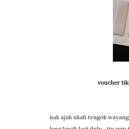
voucher ti
nak ajak shah tengok wayang l
long kecik lagi dulu... itu pu