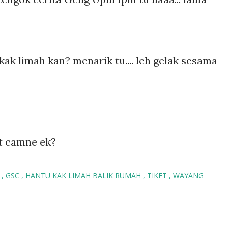
kak limah kan? menarik tu.... leh gelak sesama
at camne ek?
S
GSC
HANTU KAK LIMAH BALIK RUMAH
TIKET
WAYANG