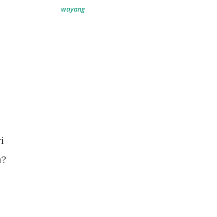
wayang
i
u?