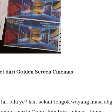
ket dari Golden Screen Cinemas
a... bila ye? last sekali tengok wayang masa ab
n tengok cerita Geng Upin Ipin tu haaa... lama