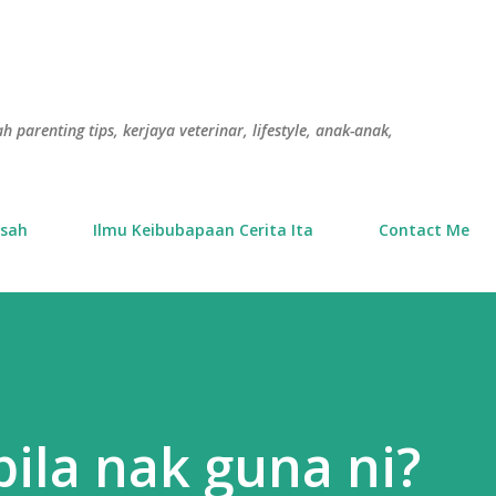
Langkau ke kandungan utama
h parenting tips, kerjaya veterinar, lifestyle, anak-anak,
usah
Ilmu Keibubapaan Cerita Ita
Contact Me
 bila nak guna ni?