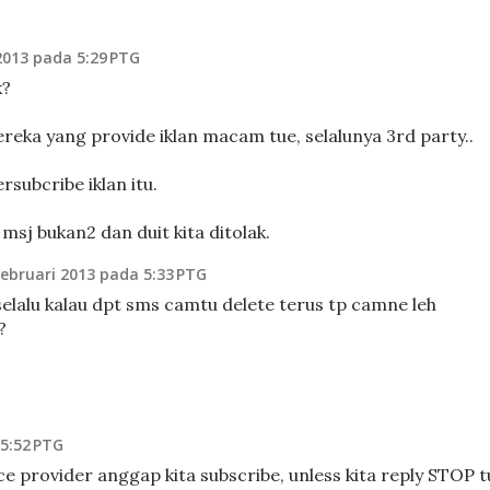
2013 pada 5:29 PTG
k?
eka yang provide iklan macam tue, selalunya 3rd party..
rsubcribe iklan itu.
sj bukan2 dan duit kita ditolak.
Februari 2013 pada 5:33 PTG
.selalu kalau dpt sms camtu delete terus tp camne leh
?
 5:52 PTG
ce provider anggap kita subscribe, unless kita reply STOP t