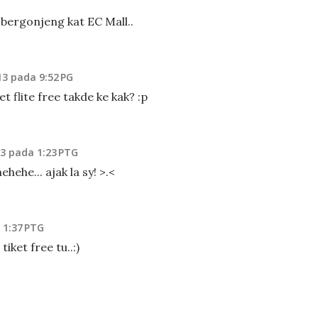
 bergonjeng kat EC Mall..
13 pada 9:52 PG
et flite free takde ke kak? :p
13 pada 1:23 PTG
ehehe... ajak la sy! >.<
 1:37 PTG
tiket free tu..:)