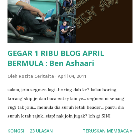
pun tak tau.. pengsan aku bila ingat balik.. aku mula fikir
mungkin sebab abg long sendiri jenis budak yang ada
masalah dyslexia.. tapi minor la.. nanti la aku cerita pasal
dyslexia tu.. lepas tu kami buat keputusan pu...
GEGAR 1 RIBU BLOG APRIL
BERMULA : Ben Ashaari
Oleh
Rozita Ceritaita
April 04, 2011
salam, join segmen lagi...boring dah ke? kalau boring
korang skip je dan baca entry lain ye... segmen ni senang
rugi tak join... memula dia suruh letak header... pastu dia
suruh letak tajuk...siap! nak join jugak? leh gi SINI
KONGSI
23 ULASAN
TERUSKAN MEMBACA »