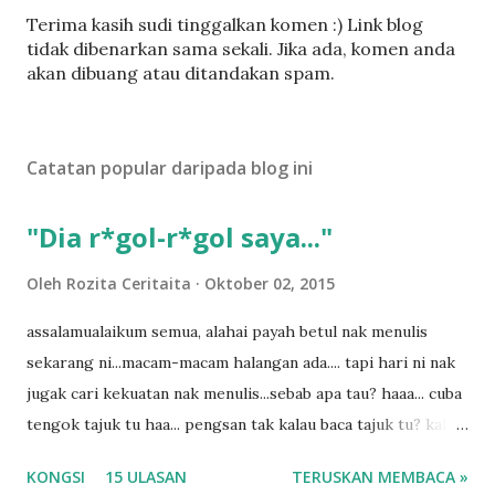
C
Terima kasih sudi tinggalkan komen :) Link blog
a
tidak dibenarkan sama sekali. Jika ada, komen anda
t
akan dibuang atau ditandakan spam.
a
t
U
Catatan popular daripada blog ini
l
a
s
"Dia r*gol-r*gol saya..."
a
n
Oleh
Rozita Ceritaita
Oktober 02, 2015
assalamualaikum semua, alahai payah betul nak menulis
sekarang ni...macam-macam halangan ada.... tapi hari ni nak
jugak cari kekuatan nak menulis...sebab apa tau? haaa... cuba
tengok tajuk tu haa... pengsan tak kalau baca tajuk tu? kalau
korang nak pengsan baca tajuk aku lagi la tau... sebab apa
KONGSI
15 ULASAN
TERUSKAN MEMBACA »
tau? yang sebut tu anak aku....diulangi ANAK AKU ....adoiiii