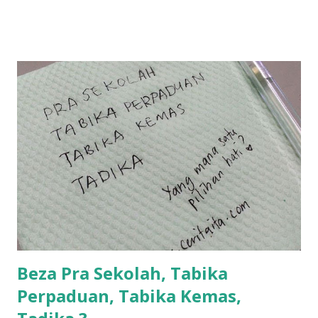
la... apa la nak jadi dengan budak-budak sekarang ni
ntah...kecut perut ummi kau dengar ni nak oiiii.... nak tau
lanjut? ok meh aku cite... ceritanya gini.... semalam waktu
balik keja aku ajak la shah singgah Giant beli barang
sikit...dalam perjalanan dari dalam kereta tu biasalah kan
kami memang akan pimpin anak-anak jalan sampai masuk
dalam... dan kebiasanya bagi anak 4 macam kami ni bahagi-
bahagi lah siapa nak pimpin siapa... dan biasanya aku akan
dukung adik hadi sambil pimpin kakak husna... yang abg
ngah dengan abg long terserah pada shah la pulak.. tapi
kalau ikut anak-anak semua nak ummi pimpin... ajer rebeh
ba...
Beza Pra Sekolah, Tabika
Perpaduan, Tabika Kemas,