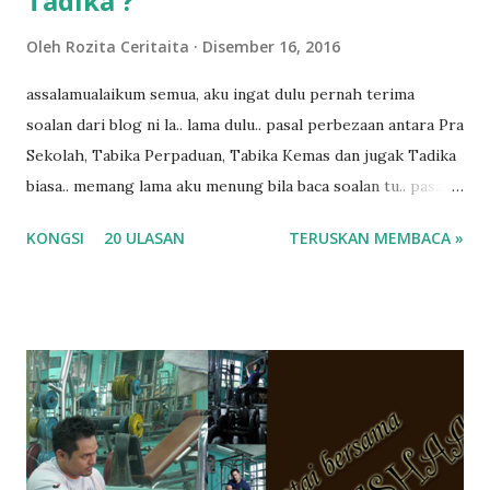
Tadika ?
Oleh
Rozita Ceritaita
Disember 16, 2016
assalamualaikum semua, aku ingat dulu pernah terima
soalan dari blog ni la.. lama dulu.. pasal perbezaan antara Pra
Sekolah, Tabika Perpaduan, Tabika Kemas dan jugak Tadika
biasa.. memang lama aku menung bila baca soalan tu.. pasal
masa tu aku memang tak tau nak jawab apa.. hahaha.. serius
KONGSI
20 ULASAN
TERUSKAN MEMBACA »
ko.. masa tu aku baru je ada anak sorang dan aku hentam je
hantar memana ikut kemampuan kami masa tu.. Apa Beza
Pra Sekolah, Tabika Perpaduan, Tabika Kemas, Tadika ?
memang tak pernah la terfikir pun nak cari info atau nak
tanya sapa-sapa pun masa tu.. bila fikir-fikirkan balik terasa
jugak masa alahai teruknya kami sebagai ibubapa.. dan kami
terasa jugak semakin teruk bila abg long dah masuk 2 tahun
kat salah satu tadika swasta ni.. tapi nampaknya kenal huruf