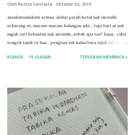
Oleh
Rozita Ceritaita
Oktober 02, 2015
assalamualaikum semua, alahai payah betul nak menulis
sekarang ni...macam-macam halangan ada.... tapi hari ni nak
jugak cari kekuatan nak menulis...sebab apa tau? haaa... cuba
tengok tajuk tu haa... pengsan tak kalau baca tajuk tu? kalau
korang nak pengsan baca tajuk aku lagi la tau... sebab apa
KONGSI
15 ULASAN
TERUSKAN MEMBACA »
tau? yang sebut tu anak aku....diulangi ANAK AKU ....adoiiii
la... apa la nak jadi dengan budak-budak sekarang ni
ntah...kecut perut ummi kau dengar ni nak oiiii.... nak tau
lanjut? ok meh aku cite... ceritanya gini.... semalam waktu
balik keja aku ajak la shah singgah Giant beli barang
sikit...dalam perjalanan dari dalam kereta tu biasalah kan
kami memang akan pimpin anak-anak jalan sampai masuk
dalam... dan kebiasanya bagi anak 4 macam kami ni bahagi-
bahagi lah siapa nak pimpin siapa... dan biasanya aku akan