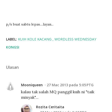
p/s buat sabtu lepas....layan...
LABEL:
KUIH KOLE KACANG
WORDLESS WEDNESDAY
KONGSI
Ulasan
Mooniqueen
27 Mac 2013 pada 5:05 PTG
kalau tak salah MQ panggil kuih ni "taik
minyak"...
Rozita Ceritaita