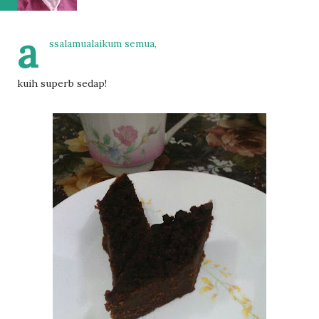
a
ssalamualaikum semua,
kuih superb sedap!