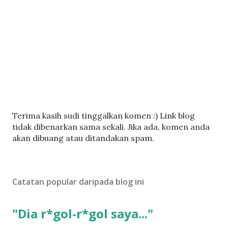
C
Terima kasih sudi tinggalkan komen :) Link blog
a
tidak dibenarkan sama sekali. Jika ada, komen anda
t
akan dibuang atau ditandakan spam.
a
t
U
Catatan popular daripada blog ini
l
a
s
"Dia r*gol-r*gol saya..."
a
n