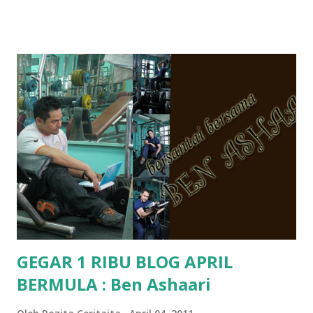
hantar memana ikut kemampuan kami masa tu.. Apa Beza
Pra Sekolah, Tabika Perpaduan, Tabika Kemas, Tadika ?
memang tak pernah la terfikir pun nak cari info atau nak
tanya sapa-sapa pun masa tu.. bila fikir-fikirkan balik terasa
jugak masa alahai teruknya kami sebagai ibubapa.. dan kami
terasa jugak semakin teruk bila abg long dah masuk 2 tahun
kat salah satu tadika swasta ni.. tapi nampaknya kenal huruf
pun tak tau.. pengsan aku bila ingat balik.. aku mula fikir
mungkin sebab abg long sendiri jenis budak yang ada
masalah dyslexia.. tapi minor la.. nanti la aku cerita pasal
dyslexia tu.. lepas tu kami buat keputusan pu...
GEGAR 1 RIBU BLOG APRIL
BERMULA : Ben Ashaari