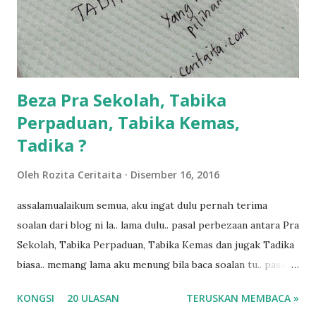
dukung adik hadi sambil pimpin kakak husna... yang abg
ngah dengan abg long terserah pada shah la pulak.. tapi
kalau ikut anak-anak semua nak ummi pimpin... ajer rebeh
ba...
Beza Pra Sekolah, Tabika
Perpaduan, Tabika Kemas,
Tadika ?
Oleh
Rozita Ceritaita
Disember 16, 2016
assalamualaikum semua, aku ingat dulu pernah terima
soalan dari blog ni la.. lama dulu.. pasal perbezaan antara Pra
Sekolah, Tabika Perpaduan, Tabika Kemas dan jugak Tadika
biasa.. memang lama aku menung bila baca soalan tu.. pasal
masa tu aku memang tak tau nak jawab apa.. hahaha.. serius
KONGSI
20 ULASAN
TERUSKAN MEMBACA »
ko.. masa tu aku baru je ada anak sorang dan aku hentam je