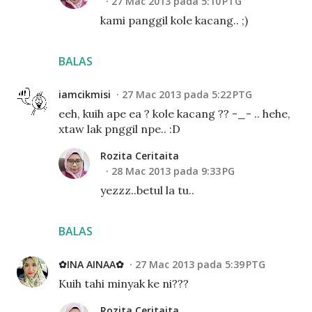
27 Mac 2013 pada 5:10 PTG
kami panggil kole kacang.. ;)
BALAS
iamcikmisi
27 Mac 2013 pada 5:22 PTG
eeh, kuih ape ea ? kole kacang ?? -_- .. hehe,
xtaw lak pnggil npe.. :D
Rozita Ceritaita
28 Mac 2013 pada 9:33 PG
yezzz..betul la tu..
BALAS
✿INA AINAA✿
27 Mac 2013 pada 5:39 PTG
Kuih tahi minyak ke ni???
Rozita Ceritaita