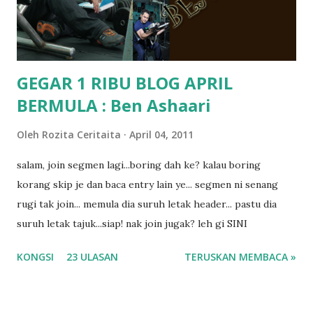
masalah dyslexia.. tapi minor la.. nanti la aku cerita pasal
dyslexia tu.. lepas tu kami buat keputusan pu...
GEGAR 1 RIBU BLOG APRIL
BERMULA : Ben Ashaari
Oleh
Rozita Ceritaita
April 04, 2011
salam, join segmen lagi...boring dah ke? kalau boring
korang skip je dan baca entry lain ye... segmen ni senang
rugi tak join... memula dia suruh letak header... pastu dia
suruh letak tajuk...siap! nak join jugak? leh gi SINI
KONGSI
23 ULASAN
TERUSKAN MEMBACA »