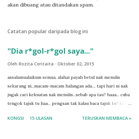
t
akan dibuang atau ditandakan spam.
a
t
U
Catatan popular daripada blog ini
l
a
s
"Dia r*gol-r*gol saya..."
a
n
Oleh
Rozita Ceritaita
Oktober 02, 2015
assalamualaikum semua, alahai payah betul nak menulis
sekarang ni...macam-macam halangan ada.... tapi hari ni nak
jugak cari kekuatan nak menulis...sebab apa tau? haaa... cuba
tengok tajuk tu haa... pengsan tak kalau baca tajuk tu? kalau
korang nak pengsan baca tajuk aku lagi la tau... sebab apa
KONGSI
15 ULASAN
TERUSKAN MEMBACA »
tau? yang sebut tu anak aku....diulangi ANAK AKU ....adoiiii
la... apa la nak jadi dengan budak-budak sekarang ni
ntah...kecut perut ummi kau dengar ni nak oiiii.... nak tau