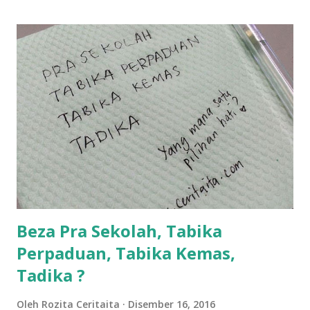
lanjut? ok meh aku cite... ceritanya gini.... semalam waktu
balik keja aku ajak la shah singgah Giant beli barang
sikit...dalam perjalanan dari dalam kereta tu biasalah kan
kami memang akan pimpin anak-anak jalan sampai masuk
dalam... dan kebiasanya bagi anak 4 macam kami ni bahagi-
bahagi lah siapa nak pimpin siapa... dan biasanya aku akan
dukung adik hadi sambil pimpin kakak husna... yang abg
ngah dengan abg long terserah pada shah la pulak.. tapi
kalau ikut anak-anak semua nak ummi pimpin... ajer rebeh
ba...
Beza Pra Sekolah, Tabika
Perpaduan, Tabika Kemas,
Tadika ?
Oleh
Rozita Ceritaita
Disember 16, 2016