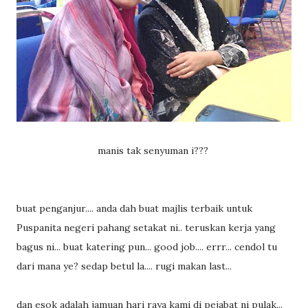
manis tak senyuman i???
buat penganjur.... anda dah buat majlis terbaik untuk
Puspanita negeri pahang setakat ni.. teruskan kerja yang
bagus ni... buat katering pun... good job.... errr... cendol tu
dari mana ye? sedap betul la.... rugi makan last...
dan esok adalah jamuan hari raya kami di pejabat ni pulak...