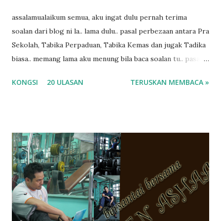
assalamualaikum semua, aku ingat dulu pernah terima
soalan dari blog ni la.. lama dulu.. pasal perbezaan antara Pra
Sekolah, Tabika Perpaduan, Tabika Kemas dan jugak Tadika
biasa.. memang lama aku menung bila baca soalan tu.. pasal
masa tu aku memang tak tau nak jawab apa.. hahaha.. serius
KONGSI
20 ULASAN
TERUSKAN MEMBACA »
ko.. masa tu aku baru je ada anak sorang dan aku hentam je
hantar memana ikut kemampuan kami masa tu.. Apa Beza
Pra Sekolah, Tabika Perpaduan, Tabika Kemas, Tadika ?
memang tak pernah la terfikir pun nak cari info atau nak
tanya sapa-sapa pun masa tu.. bila fikir-fikirkan balik terasa
jugak masa alahai teruknya kami sebagai ibubapa.. dan kami
terasa jugak semakin teruk bila abg long dah masuk 2 tahun
kat salah satu tadika swasta ni.. tapi nampaknya kenal huruf
pun tak tau.. pengsan aku bila ingat balik.. aku mula fikir
mungkin sebab abg long sendiri jenis budak yang ada