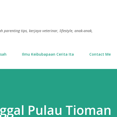
Langkau ke kandungan utama
h parenting tips, kerjaya veterinar, lifestyle, anak-anak,
usah
Ilmu Keibubapaan Cerita Ita
Contact Me
nggal Pulau Tioman