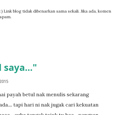
) Link blog tidak dibenarkan sama sekali. Jika ada, komen
 spam.
 saya..."
2015
ai payah betul nak menulis sekarang
.... tapi hari ni nak jugak cari kekuatan
aaa... cuba tengok tajuk tu haa... pengsan