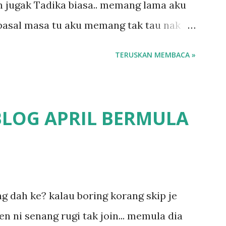
 jugak Tadika biasa.. memang lama aku
ba...
 pasal masa tu aku memang tak tau nak
o.. masa tu aku baru je ada anak sorang
TERUSKAN MEMBACA »
emana ikut kemampuan kami masa tu..
 Perpaduan, Tabika Kemas, Tadika ?
 pun nak cari info atau nak tanya sapa-
BLOG APRIL BERMULA
fikirkan balik terasa jugak masa alahai
a.. dan kami terasa jugak semakin teruk
un kat salah satu tadika swasta ni.. tapi
1
 tau.. pengsan aku bila ingat balik.. aku
ing dah ke? kalau boring korang skip je
 long sendiri jenis budak yang ada
en ni senang rugi tak join... memula dia