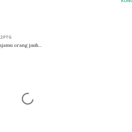
KONG
22 PTG
amu orang jauh...