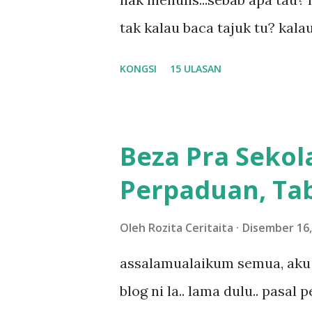
tak kalau baca tajuk tu? kala
la tau... sebab apa tau? yang
KONGSI
15 ULASAN
....adoiiii la... apa la nak ja
ntah...kecut perut ummi kau de
meh aku cite... ceritanya gini
Beza Pra Sekol
shah singgah Giant beli baran
Perpaduan, Tab
kereta tu biasalah kan kami
sampai masuk dalam... dan k
Oleh
Rozita Ceritaita
Disember 16,
bahagi-bahagi lah siapa nak p
assalamualaikum semua, aku 
dukung adik hadi sambil pimp
blog ni la.. lama dulu.. pasal
abg long terserah pada shah l