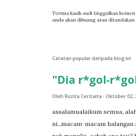
C
Terima kasih sudi tinggalkan komen :
a
anda akan dibuang atau ditandakan
t
a
t
U
l
Catatan popular daripada blog ini
a
s
a
"Dia r*gol-r*gol
n
Oleh
Rozita Ceritaita
Oktober 02, 
assalamualaikum semua, alah
ni...macam-macam halangan ada
nak menulis...sebab apa tau? h