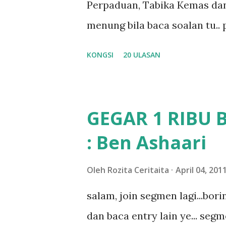
Perpaduan, Tabika Kemas dan
nak ummi pimpin... ajer rebeh 
menung bila baca soalan tu..
jawab apa.. hahaha.. serius k
KONGSI
20 ULASAN
dan aku hentam je hantar m
Apa Beza Pra Sekolah, Tabika
memang tak pernah la terfikir
GEGAR 1 RIBU 
sapa pun masa tu.. bila fikir-
: Ben Ashaari
teruknya kami sebagai ibubap
bila abg long dah masuk 2 tah
Oleh
Rozita Ceritaita
April 04, 201
nampaknya kenal huruf pun tak
salam, join segmen lagi...bor
mula fikir mungkin sebab abg
dan baca entry lain ye... segm