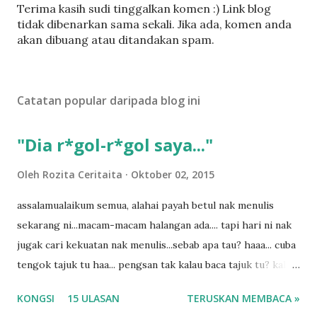
C
Terima kasih sudi tinggalkan komen :) Link blog
a
tidak dibenarkan sama sekali. Jika ada, komen anda
t
akan dibuang atau ditandakan spam.
a
t
U
Catatan popular daripada blog ini
l
a
s
"Dia r*gol-r*gol saya..."
a
n
Oleh
Rozita Ceritaita
Oktober 02, 2015
assalamualaikum semua, alahai payah betul nak menulis
sekarang ni...macam-macam halangan ada.... tapi hari ni nak
jugak cari kekuatan nak menulis...sebab apa tau? haaa... cuba
tengok tajuk tu haa... pengsan tak kalau baca tajuk tu? kalau
korang nak pengsan baca tajuk aku lagi la tau... sebab apa
KONGSI
15 ULASAN
TERUSKAN MEMBACA »
tau? yang sebut tu anak aku....diulangi ANAK AKU ....adoiiii