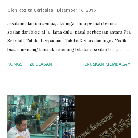
Oleh
Rozita Ceritaita
Disember 16, 2016
assalamualaikum semua, aku ingat dulu pernah terima
soalan dari blog ni la.. lama dulu.. pasal perbezaan antara Pra
Sekolah, Tabika Perpaduan, Tabika Kemas dan jugak Tadika
biasa.. memang lama aku menung bila baca soalan tu.. pasal
masa tu aku memang tak tau nak jawab apa.. hahaha.. serius
KONGSI
20 ULASAN
TERUSKAN MEMBACA »
ko.. masa tu aku baru je ada anak sorang dan aku hentam je
hantar memana ikut kemampuan kami masa tu.. Apa Beza
Pra Sekolah, Tabika Perpaduan, Tabika Kemas, Tadika ?
memang tak pernah la terfikir pun nak cari info atau nak
tanya sapa-sapa pun masa tu.. bila fikir-fikirkan balik terasa
jugak masa alahai teruknya kami sebagai ibubapa.. dan kami
terasa jugak semakin teruk bila abg long dah masuk 2 tahun
kat salah satu tadika swasta ni.. tapi nampaknya kenal huruf
pun tak tau.. pengsan aku bila ingat balik.. aku mula fikir