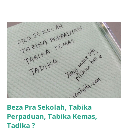
la... apa la nak jadi dengan budak-budak sekarang ni
ntah...kecut perut ummi kau dengar ni nak oiiii.... nak tau
lanjut? ok meh aku cite... ceritanya gini.... semalam waktu
balik keja aku ajak la shah singgah Giant beli barang
sikit...dalam perjalanan dari dalam kereta tu biasalah kan
kami memang akan pimpin anak-anak jalan sampai masuk
dalam... dan kebiasanya bagi anak 4 macam kami ni bahagi-
bahagi lah siapa nak pimpin siapa... dan biasanya aku akan
dukung adik hadi sambil pimpin kakak husna... yang abg
ngah dengan abg long terserah pada shah la pulak.. tapi
kalau ikut anak-anak semua nak ummi pimpin... ajer rebeh
ba...
Beza Pra Sekolah, Tabika
Perpaduan, Tabika Kemas,
Tadika ?