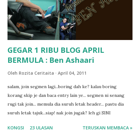
mungkin sebab abg long sendiri jenis budak yang ada
masalah dyslexia.. tapi minor la.. nanti la aku cerita pasal
dyslexia tu.. lepas tu kami buat keputusan pu...
GEGAR 1 RIBU BLOG APRIL
BERMULA : Ben Ashaari
Oleh
Rozita Ceritaita
April 04, 2011
salam, join segmen lagi...boring dah ke? kalau boring
korang skip je dan baca entry lain ye... segmen ni senang
rugi tak join... memula dia suruh letak header... pastu dia
suruh letak tajuk...siap! nak join jugak? leh gi SINI
KONGSI
23 ULASAN
TERUSKAN MEMBACA »