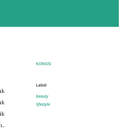
KONGSI
Label
ak
beauty
ak
lifestyle
ik
..