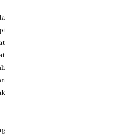
da
pi
at
at
ah
an
ak
ng