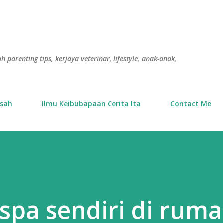
Langkau ke kandungan utama
h parenting tips, kerjaya veterinar, lifestyle, anak-anak,
usah
Ilmu Keibubapaan Cerita Ita
Contact Me
pa sendiri di rum