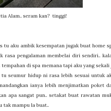
tia Alam.. seram kan? tinggi!
 tu aku ambik kesempatan jugak buat home s
nak rasa pengalaman membelai diri sendiri.. kal
at tempahan di spa memana tapi aku yang sekali 
tu seumur hidup ni rasa lebih sesuai untuk a
emandangkan ianya lebih menjimatkan poket d
kan apa sangat pun.. setakat buat rawatan mu
aku tak mampu la buat..