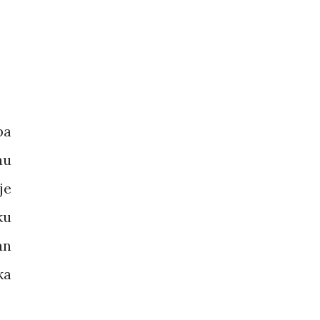
pa
au
je
ku
an
ka