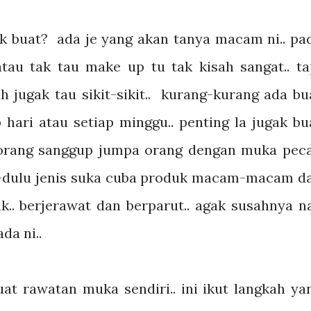
k buat? ada je yang akan tanya macam ni.. pa
tau tak tau make up tu tak kisah sangat.. ta
h jugak tau sikit-sikit.. kurang-kurang ada bu
 hari atau setiap minggu.. penting la jugak bu
korang sanggup jumpa orang dengan muka pec
lu-dulu jenis suka cuba produk macam-macam d
k.. berjerawat dan berparut.. agak susahnya n
da ni..
t rawatan muka sendiri.. ini ikut langkah ya