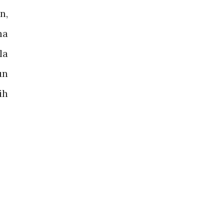
n,
na
la
un
ih