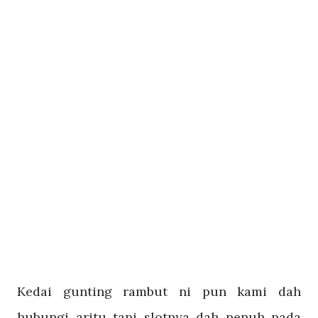
Kedai gunting rambut ni pun kami dah
hubungi aritu tapi slotnya dah penuh pada