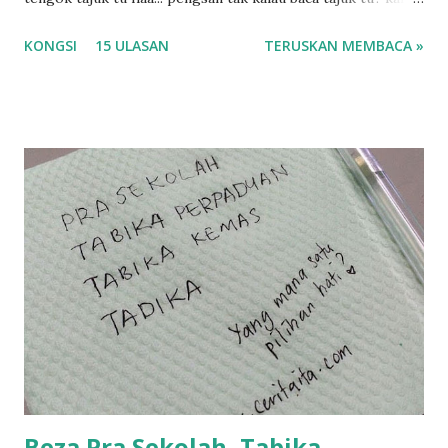
korang nak pengsan baca tajuk aku lagi la tau... sebab apa
KONGSI
15 ULASAN
TERUSKAN MEMBACA »
tau? yang sebut tu anak aku....diulangi ANAK AKU ....adoiiii
la... apa la nak jadi dengan budak-budak sekarang ni
ntah...kecut perut ummi kau dengar ni nak oiiii.... nak tau
lanjut? ok meh aku cite... ceritanya gini.... semalam waktu
balik keja aku ajak la shah singgah Giant beli barang
sikit...dalam perjalanan dari dalam kereta tu biasalah kan
kami memang akan pimpin anak-anak jalan sampai masuk
dalam... dan kebiasanya bagi anak 4 macam kami ni bahagi-
bahagi lah siapa nak pimpin siapa... dan biasanya aku akan
dukung adik hadi sambil pimpin kakak husna... yang abg
ngah dengan abg long terserah pada shah la pulak.. tapi
kalau ikut anak-anak semua nak ummi pimpin... ajer rebeh
ba...
Beza Pra Sekolah, Tabika