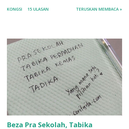
korang nak pengsan baca tajuk aku lagi la tau... sebab apa
KONGSI
15 ULASAN
TERUSKAN MEMBACA »
tau? yang sebut tu anak aku....diulangi ANAK AKU ....adoiiii
la... apa la nak jadi dengan budak-budak sekarang ni
ntah...kecut perut ummi kau dengar ni nak oiiii.... nak tau
lanjut? ok meh aku cite... ceritanya gini.... semalam waktu
balik keja aku ajak la shah singgah Giant beli barang
sikit...dalam perjalanan dari dalam kereta tu biasalah kan
kami memang akan pimpin anak-anak jalan sampai masuk
dalam... dan kebiasanya bagi anak 4 macam kami ni bahagi-
bahagi lah siapa nak pimpin siapa... dan biasanya aku akan
dukung adik hadi sambil pimpin kakak husna... yang abg
ngah dengan abg long terserah pada shah la pulak.. tapi
kalau ikut anak-anak semua nak ummi pimpin... ajer rebeh
ba...
Beza Pra Sekolah, Tabika