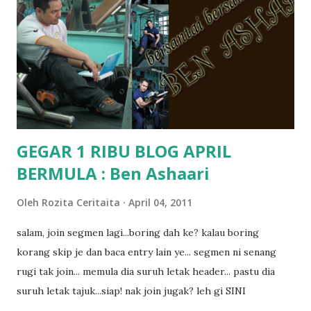
kat salah satu tadika swasta ni.. tapi nampaknya kenal huruf
pun tak tau.. pengsan aku bila ingat balik.. aku mula fikir
mungkin sebab abg long sendiri jenis budak yang ada
masalah dyslexia.. tapi minor la.. nanti la aku cerita pasal
dyslexia tu.. lepas tu kami buat keputusan pu...
GEGAR 1 RIBU BLOG APRIL
BERMULA : Ben Ashaari
Oleh
Rozita Ceritaita
April 04, 2011
salam, join segmen lagi...boring dah ke? kalau boring
korang skip je dan baca entry lain ye... segmen ni senang
rugi tak join... memula dia suruh letak header... pastu dia
suruh letak tajuk...siap! nak join jugak? leh gi SINI