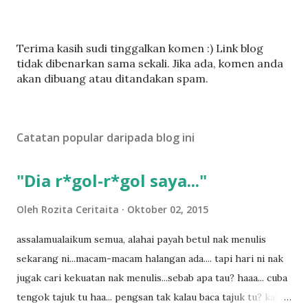
C
Terima kasih sudi tinggalkan komen :) Link blog
a
tidak dibenarkan sama sekali. Jika ada, komen anda
t
akan dibuang atau ditandakan spam.
a
t
U
Catatan popular daripada blog ini
l
a
s
"Dia r*gol-r*gol saya..."
a
n
Oleh
Rozita Ceritaita
Oktober 02, 2015
assalamualaikum semua, alahai payah betul nak menulis
sekarang ni...macam-macam halangan ada.... tapi hari ni nak
jugak cari kekuatan nak menulis...sebab apa tau? haaa... cuba
tengok tajuk tu haa... pengsan tak kalau baca tajuk tu? kalau