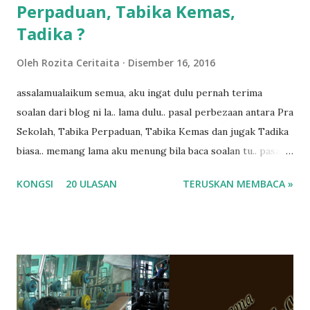
Perpaduan, Tabika Kemas,
Tadika ?
Oleh
Rozita Ceritaita
Disember 16, 2016
assalamualaikum semua, aku ingat dulu pernah terima
soalan dari blog ni la.. lama dulu.. pasal perbezaan antara Pra
Sekolah, Tabika Perpaduan, Tabika Kemas dan jugak Tadika
biasa.. memang lama aku menung bila baca soalan tu.. pasal
masa tu aku memang tak tau nak jawab apa.. hahaha.. serius
KONGSI
20 ULASAN
TERUSKAN MEMBACA »
ko.. masa tu aku baru je ada anak sorang dan aku hentam je
hantar memana ikut kemampuan kami masa tu.. Apa Beza
Pra Sekolah, Tabika Perpaduan, Tabika Kemas, Tadika ?
memang tak pernah la terfikir pun nak cari info atau nak
tanya sapa-sapa pun masa tu.. bila fikir-fikirkan balik terasa
jugak masa alahai teruknya kami sebagai ibubapa.. dan kami
terasa jugak semakin teruk bila abg long dah masuk 2 tahun