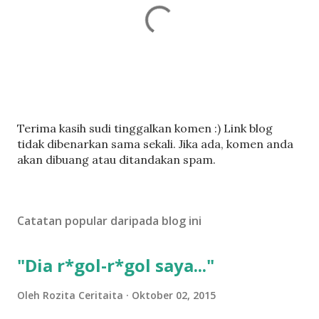
C
Terima kasih sudi tinggalkan komen :) Link blog
a
tidak dibenarkan sama sekali. Jika ada, komen anda
t
akan dibuang atau ditandakan spam.
a
t
U
Catatan popular daripada blog ini
l
a
s
"Dia r*gol-r*gol saya..."
a
n
Oleh
Rozita Ceritaita
Oktober 02, 2015