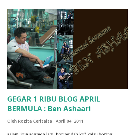
memang tak pernah la terfikir pun nak cari info atau nak
tanya sapa-sapa pun masa tu.. bila fikir-fikirkan balik terasa
jugak masa alahai teruknya kami sebagai ibubapa.. dan kami
terasa jugak semakin teruk bila abg long dah masuk 2 tahun
kat salah satu tadika swasta ni.. tapi nampaknya kenal huruf
pun tak tau.. pengsan aku bila ingat balik.. aku mula fikir
mungkin sebab abg long sendiri jenis budak yang ada
masalah dyslexia.. tapi minor la.. nanti la aku cerita pasal
dyslexia tu.. lepas tu kami buat keputusan pu...
GEGAR 1 RIBU BLOG APRIL
BERMULA : Ben Ashaari
Oleh
Rozita Ceritaita
April 04, 2011
salam, join segmen lagi...boring dah ke? kalau boring