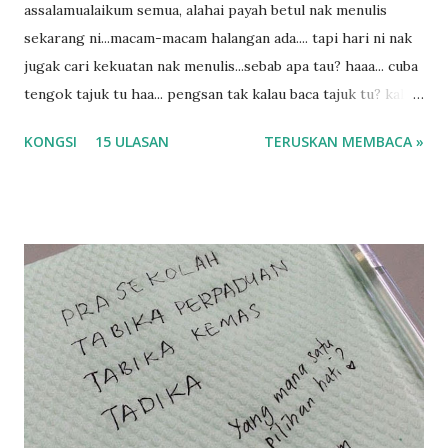
assalamualaikum semua, alahai payah betul nak menulis
sekarang ni...macam-macam halangan ada.... tapi hari ni nak
jugak cari kekuatan nak menulis...sebab apa tau? haaa... cuba
tengok tajuk tu haa... pengsan tak kalau baca tajuk tu? kalau
korang nak pengsan baca tajuk aku lagi la tau... sebab apa
KONGSI
15 ULASAN
TERUSKAN MEMBACA »
tau? yang sebut tu anak aku....diulangi ANAK AKU ....adoiiii
la... apa la nak jadi dengan budak-budak sekarang ni
ntah...kecut perut ummi kau dengar ni nak oiiii.... nak tau
lanjut? ok meh aku cite... ceritanya gini.... semalam waktu
balik keja aku ajak la shah singgah Giant beli barang
sikit...dalam perjalanan dari dalam kereta tu biasalah kan
kami memang akan pimpin anak-anak jalan sampai masuk
dalam... dan kebiasanya bagi anak 4 macam kami ni bahagi-
bahagi lah siapa nak pimpin siapa... dan biasanya aku akan
dukung adik hadi sambil pimpin kakak husna... yang abg
ngah dengan abg long terserah pada shah la pulak.. tapi