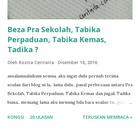
kalau ikut anak-anak semua nak ummi pimpin... ajer rebeh
ba...
Beza Pra Sekolah, Tabika
Perpaduan, Tabika Kemas,
Tadika ?
Oleh
Rozita Ceritaita
Disember 16, 2016
assalamualaikum semua, aku ingat dulu pernah terima
soalan dari blog ni la.. lama dulu.. pasal perbezaan antara Pra
Sekolah, Tabika Perpaduan, Tabika Kemas dan jugak Tadika
biasa.. memang lama aku menung bila baca soalan tu.. pasal
masa tu aku memang tak tau nak jawab apa.. hahaha.. serius
KONGSI
20 ULASAN
TERUSKAN MEMBACA »
ko.. masa tu aku baru je ada anak sorang dan aku hentam je
hantar memana ikut kemampuan kami masa tu.. Apa Beza
Pra Sekolah, Tabika Perpaduan, Tabika Kemas, Tadika ?