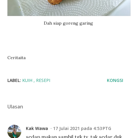
Dah siap goreng garing
Ceritaita
LABEL:
KUIH
RESEPI
KONGSI
Ulasan
Kak Wawa
17 Julai 2021 pada 4:53 PTG
sedap makan sambil tgk tv. tak sedar duk