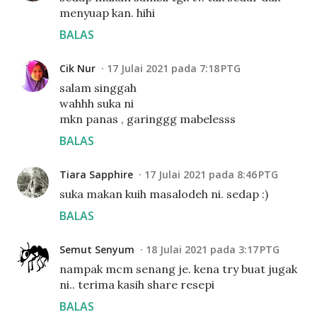
menyuap kan. hihi
BALAS
Cik Nur
17 Julai 2021 pada 7:18 PTG
salam singgah
wahhh suka ni
mkn panas , garinggg mabelesss
BALAS
Tiara Sapphire
17 Julai 2021 pada 8:46 PTG
suka makan kuih masalodeh ni. sedap :)
BALAS
Semut Senyum
18 Julai 2021 pada 3:17 PTG
nampak mcm senang je. kena try buat jugak
ni.. terima kasih share resepi
BALAS