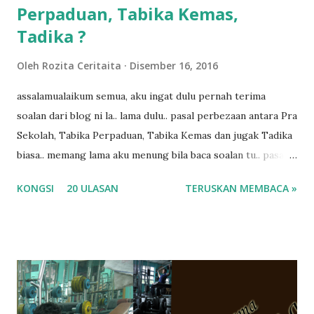
Perpaduan, Tabika Kemas,
Tadika ?
Oleh
Rozita Ceritaita
Disember 16, 2016
assalamualaikum semua, aku ingat dulu pernah terima
soalan dari blog ni la.. lama dulu.. pasal perbezaan antara Pra
Sekolah, Tabika Perpaduan, Tabika Kemas dan jugak Tadika
biasa.. memang lama aku menung bila baca soalan tu.. pasal
masa tu aku memang tak tau nak jawab apa.. hahaha.. serius
KONGSI
20 ULASAN
TERUSKAN MEMBACA »
ko.. masa tu aku baru je ada anak sorang dan aku hentam je
hantar memana ikut kemampuan kami masa tu.. Apa Beza
Pra Sekolah, Tabika Perpaduan, Tabika Kemas, Tadika ?
memang tak pernah la terfikir pun nak cari info atau nak
tanya sapa-sapa pun masa tu.. bila fikir-fikirkan balik terasa
jugak masa alahai teruknya kami sebagai ibubapa.. dan kami
terasa jugak semakin teruk bila abg long dah masuk 2 tahun