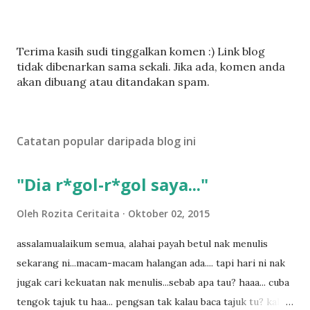
C
Terima kasih sudi tinggalkan komen :) Link blog
a
tidak dibenarkan sama sekali. Jika ada, komen anda
t
akan dibuang atau ditandakan spam.
a
t
U
Catatan popular daripada blog ini
l
a
s
"Dia r*gol-r*gol saya..."
a
n
Oleh
Rozita Ceritaita
Oktober 02, 2015
assalamualaikum semua, alahai payah betul nak menulis
sekarang ni...macam-macam halangan ada.... tapi hari ni nak
jugak cari kekuatan nak menulis...sebab apa tau? haaa... cuba
tengok tajuk tu haa... pengsan tak kalau baca tajuk tu? kalau