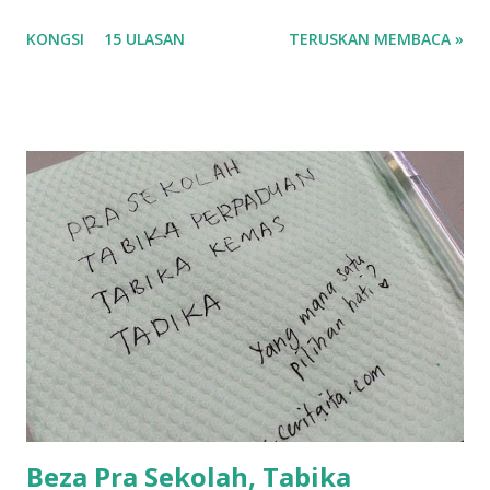
korang nak pengsan baca tajuk aku lagi la tau... sebab apa
KONGSI
15 ULASAN
TERUSKAN MEMBACA »
tau? yang sebut tu anak aku....diulangi ANAK AKU ....adoiiii
la... apa la nak jadi dengan budak-budak sekarang ni
ntah...kecut perut ummi kau dengar ni nak oiiii.... nak tau
lanjut? ok meh aku cite... ceritanya gini.... semalam waktu
balik keja aku ajak la shah singgah Giant beli barang
sikit...dalam perjalanan dari dalam kereta tu biasalah kan
kami memang akan pimpin anak-anak jalan sampai masuk
dalam... dan kebiasanya bagi anak 4 macam kami ni bahagi-
bahagi lah siapa nak pimpin siapa... dan biasanya aku akan
dukung adik hadi sambil pimpin kakak husna... yang abg
ngah dengan abg long terserah pada shah la pulak.. tapi
kalau ikut anak-anak semua nak ummi pimpin... ajer rebeh
ba...
Beza Pra Sekolah, Tabika