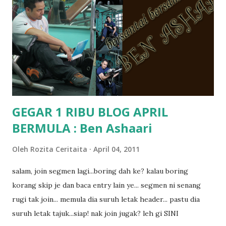
kat salah satu tadika swasta ni.. tapi nampaknya kenal huruf
pun tak tau.. pengsan aku bila ingat balik.. aku mula fikir
mungkin sebab abg long sendiri jenis budak yang ada
masalah dyslexia.. tapi minor la.. nanti la aku cerita pasal
dyslexia tu.. lepas tu kami buat keputusan pu...
GEGAR 1 RIBU BLOG APRIL
BERMULA : Ben Ashaari
Oleh
Rozita Ceritaita
April 04, 2011
salam, join segmen lagi...boring dah ke? kalau boring
korang skip je dan baca entry lain ye... segmen ni senang
rugi tak join... memula dia suruh letak header... pastu dia
suruh letak tajuk...siap! nak join jugak? leh gi SINI