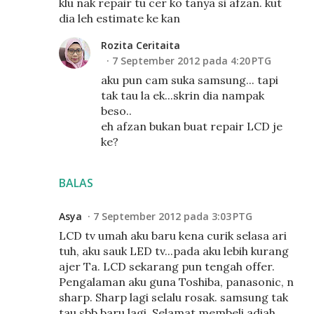
klu nak repair tu cer ko tanya si afzan. kut
dia leh estimate ke kan
Rozita Ceritaita
7 September 2012 pada 4:20 PTG
aku pun cam suka samsung... tapi
tak tau la ek...skrin dia nampak
beso..
eh afzan bukan buat repair LCD je
ke?
BALAS
Asya
7 September 2012 pada 3:03 PTG
LCD tv umah aku baru kena curik selasa ari
tuh, aku sauk LED tv...pada aku lebih kurang
ajer Ta. LCD sekarang pun tengah offer.
Pengalaman aku guna Toshiba, panasonic, n
sharp. Sharp lagi selalu rosak. samsung tak
tau sbb baru lagi. Selamat membeli adiah