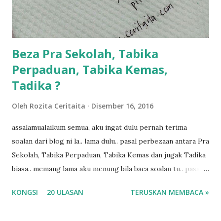
kalau ikut anak-anak semua nak ummi pimpin... ajer rebeh
ba...
Beza Pra Sekolah, Tabika
Perpaduan, Tabika Kemas,
Tadika ?
Oleh
Rozita Ceritaita
Disember 16, 2016
assalamualaikum semua, aku ingat dulu pernah terima
soalan dari blog ni la.. lama dulu.. pasal perbezaan antara Pra
Sekolah, Tabika Perpaduan, Tabika Kemas dan jugak Tadika
biasa.. memang lama aku menung bila baca soalan tu.. pasal
masa tu aku memang tak tau nak jawab apa.. hahaha.. serius
KONGSI
20 ULASAN
TERUSKAN MEMBACA »
ko.. masa tu aku baru je ada anak sorang dan aku hentam je
hantar memana ikut kemampuan kami masa tu.. Apa Beza