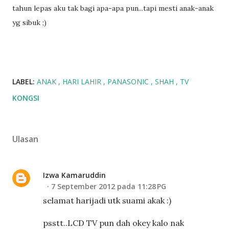
tahun lepas aku tak bagi apa-apa pun...tapi mesti anak-anak
yg sibuk ;)
LABEL:
ANAK
HARI LAHIR
PANASONIC
SHAH
TV
KONGSI
Ulasan
Izwa Kamaruddin
7 September 2012 pada 11:28 PG
selamat harijadi utk suami akak :)
psstt..LCD TV pun dah okey kalo nak