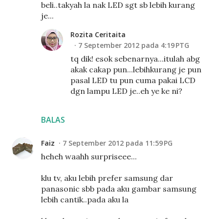
beli..takyah la nak LED sgt sb lebih kurang
je...
Rozita Ceritaita
7 September 2012 pada 4:19 PTG
tq dik! esok sebenarnya...itulah abg
akak cakap pun...lebihkurang je pun
pasal LED tu pun cuma pakai LCD
dgn lampu LED je..eh ye ke ni?
BALAS
Faiz
7 September 2012 pada 11:59 PG
heheh waahh surpriseee...
klu tv, aku lebih prefer samsung dar
panasonic sbb pada aku gambar samsung
lebih cantik..pada aku la