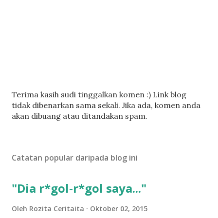
C
Terima kasih sudi tinggalkan komen :) Link blog
a
tidak dibenarkan sama sekali. Jika ada, komen anda
t
akan dibuang atau ditandakan spam.
a
t
U
Catatan popular daripada blog ini
l
a
s
"Dia r*gol-r*gol saya..."
a
n
Oleh
Rozita Ceritaita
Oktober 02, 2015