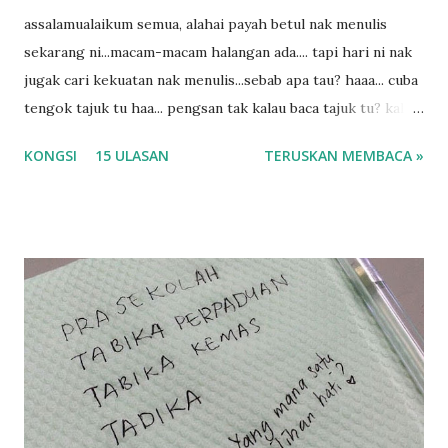
assalamualaikum semua, alahai payah betul nak menulis
sekarang ni...macam-macam halangan ada.... tapi hari ni nak
jugak cari kekuatan nak menulis...sebab apa tau? haaa... cuba
tengok tajuk tu haa... pengsan tak kalau baca tajuk tu? kalau
korang nak pengsan baca tajuk aku lagi la tau... sebab apa
KONGSI
15 ULASAN
TERUSKAN MEMBACA »
tau? yang sebut tu anak aku....diulangi ANAK AKU ....adoiiii
la... apa la nak jadi dengan budak-budak sekarang ni
ntah...kecut perut ummi kau dengar ni nak oiiii.... nak tau
lanjut? ok meh aku cite... ceritanya gini.... semalam waktu
balik keja aku ajak la shah singgah Giant beli barang
sikit...dalam perjalanan dari dalam kereta tu biasalah kan
kami memang akan pimpin anak-anak jalan sampai masuk
dalam... dan kebiasanya bagi anak 4 macam kami ni bahagi-
bahagi lah siapa nak pimpin siapa... dan biasanya aku akan
dukung adik hadi sambil pimpin kakak husna... yang abg
ngah dengan abg long terserah pada shah la pulak.. tapi