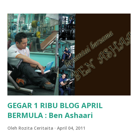
Pra Sekolah, Tabika Perpaduan, Tabika Kemas, Tadika ?
memang tak pernah la terfikir pun nak cari info atau nak
tanya sapa-sapa pun masa tu.. bila fikir-fikirkan balik terasa
jugak masa alahai teruknya kami sebagai ibubapa.. dan kami
terasa jugak semakin teruk bila abg long dah masuk 2 tahun
kat salah satu tadika swasta ni.. tapi nampaknya kenal huruf
pun tak tau.. pengsan aku bila ingat balik.. aku mula fikir
mungkin sebab abg long sendiri jenis budak yang ada
masalah dyslexia.. tapi minor la.. nanti la aku cerita pasal
dyslexia tu.. lepas tu kami buat keputusan pu...
GEGAR 1 RIBU BLOG APRIL
BERMULA : Ben Ashaari
Oleh
Rozita Ceritaita
April 04, 2011