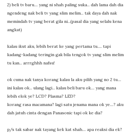
2) beli tv baru.... yang ni shah paling suka... dah lama dah dia
ngendeng nak beli tv yang slim melim... tak daya dah nak
memindah tv yang berat gila ni...(pasal dia yang selalu kena
angkat)
kalau ikut aku, lebih berat ke yang pertama tu..... tapi
kadang-kadang teringin gak bila tengok tv yang slim melim
tu kan... arrrghhh nafsu!
ok cuma nak tanya korang kalau la aku pilih yang no 2 tu....
ini kalau ok... ulang lagi... kalau beli baru ok.... yang mana
lebih elok ye? LCD? Plasma? LED?
korang rasa macamana? lagi satu jenama mana ok ye....? aku
dah jatuh cinta dengan Panasonic tapi ok ke dia?
p/s tak sabar nak tayang kek kat shah.... apa reaksi dia ek?