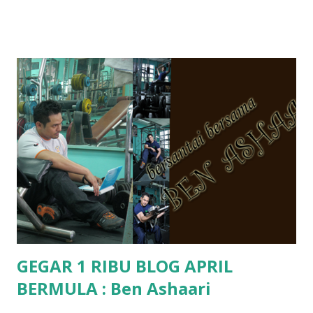
hantar memana ikut kemampuan kami masa tu.. Apa Beza
Pra Sekolah, Tabika Perpaduan, Tabika Kemas, Tadika ?
memang tak pernah la terfikir pun nak cari info atau nak
tanya sapa-sapa pun masa tu.. bila fikir-fikirkan balik terasa
jugak masa alahai teruknya kami sebagai ibubapa.. dan kami
terasa jugak semakin teruk bila abg long dah masuk 2 tahun
kat salah satu tadika swasta ni.. tapi nampaknya kenal huruf
pun tak tau.. pengsan aku bila ingat balik.. aku mula fikir
mungkin sebab abg long sendiri jenis budak yang ada
masalah dyslexia.. tapi minor la.. nanti la aku cerita pasal
dyslexia tu.. lepas tu kami buat keputusan pu...
GEGAR 1 RIBU BLOG APRIL
BERMULA : Ben Ashaari