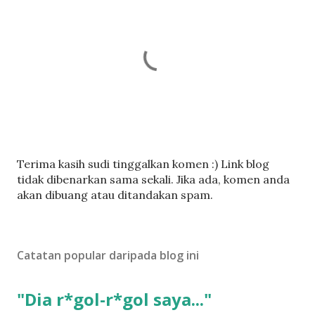
C
Terima kasih sudi tinggalkan komen :) Link blog
a
tidak dibenarkan sama sekali. Jika ada, komen anda
t
akan dibuang atau ditandakan spam.
a
t
U
Catatan popular daripada blog ini
l
a
s
"Dia r*gol-r*gol saya..."
a