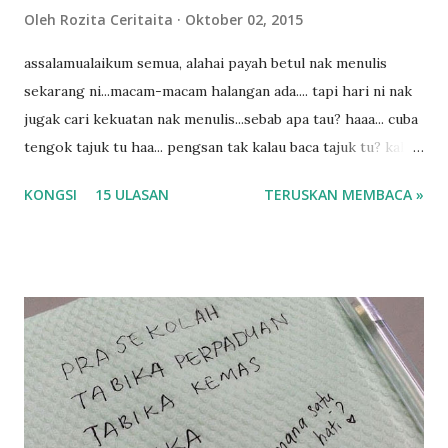
n
Oleh
Rozita Ceritaita
Oktober 02, 2015
assalamualaikum semua, alahai payah betul nak menulis
sekarang ni...macam-macam halangan ada.... tapi hari ni nak
jugak cari kekuatan nak menulis...sebab apa tau? haaa... cuba
tengok tajuk tu haa... pengsan tak kalau baca tajuk tu? kalau
korang nak pengsan baca tajuk aku lagi la tau... sebab apa
KONGSI
15 ULASAN
TERUSKAN MEMBACA »
tau? yang sebut tu anak aku....diulangi ANAK AKU ....adoiiii
la... apa la nak jadi dengan budak-budak sekarang ni
ntah...kecut perut ummi kau dengar ni nak oiiii.... nak tau
lanjut? ok meh aku cite... ceritanya gini.... semalam waktu
balik keja aku ajak la shah singgah Giant beli barang
sikit...dalam perjalanan dari dalam kereta tu biasalah kan
kami memang akan pimpin anak-anak jalan sampai masuk
dalam... dan kebiasanya bagi anak 4 macam kami ni bahagi-
bahagi lah siapa nak pimpin siapa... dan biasanya aku akan