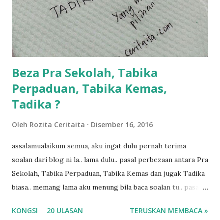
dukung adik hadi sambil pimpin kakak husna... yang abg
ngah dengan abg long terserah pada shah la pulak.. tapi
kalau ikut anak-anak semua nak ummi pimpin... ajer rebeh
ba...
Beza Pra Sekolah, Tabika
Perpaduan, Tabika Kemas,
Tadika ?
Oleh
Rozita Ceritaita
Disember 16, 2016
assalamualaikum semua, aku ingat dulu pernah terima
soalan dari blog ni la.. lama dulu.. pasal perbezaan antara Pra
Sekolah, Tabika Perpaduan, Tabika Kemas dan jugak Tadika
biasa.. memang lama aku menung bila baca soalan tu.. pasal
masa tu aku memang tak tau nak jawab apa.. hahaha.. serius
KONGSI
20 ULASAN
TERUSKAN MEMBACA »
ko.. masa tu aku baru je ada anak sorang dan aku hentam je