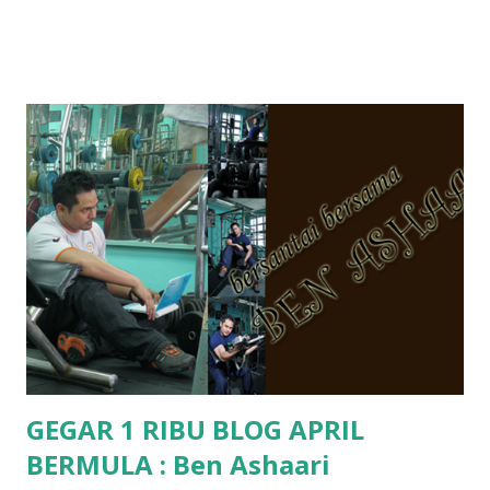
ko.. masa tu aku baru je ada anak sorang dan aku hentam je
hantar memana ikut kemampuan kami masa tu.. Apa Beza
Pra Sekolah, Tabika Perpaduan, Tabika Kemas, Tadika ?
memang tak pernah la terfikir pun nak cari info atau nak
tanya sapa-sapa pun masa tu.. bila fikir-fikirkan balik terasa
jugak masa alahai teruknya kami sebagai ibubapa.. dan kami
terasa jugak semakin teruk bila abg long dah masuk 2 tahun
kat salah satu tadika swasta ni.. tapi nampaknya kenal huruf
pun tak tau.. pengsan aku bila ingat balik.. aku mula fikir
mungkin sebab abg long sendiri jenis budak yang ada
masalah dyslexia.. tapi minor la.. nanti la aku cerita pasal
dyslexia tu.. lepas tu kami buat keputusan pu...
GEGAR 1 RIBU BLOG APRIL
BERMULA : Ben Ashaari