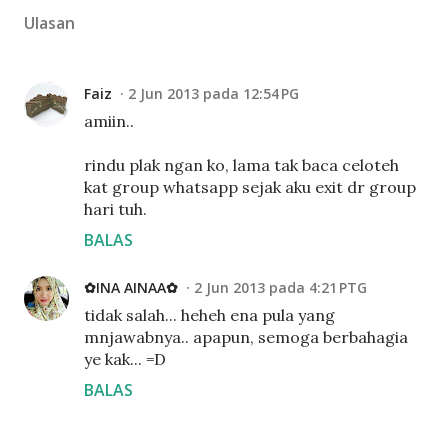
Ulasan
Faiz
2 Jun 2013 pada 12:54 PG
amiin..
rindu plak ngan ko, lama tak baca celoteh
kat group whatsapp sejak aku exit dr group
hari tuh.
BALAS
✿INA AINAA✿
2 Jun 2013 pada 4:21 PTG
tidak salah... heheh ena pula yang
mnjawabnya.. apapun, semoga berbahagia
ye kak... =D
BALAS