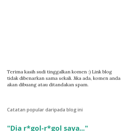
C
Terima kasih sudi tinggalkan komen :) Link blog
a
tidak dibenarkan sama sekali. Jika ada, komen anda
t
akan dibuang atau ditandakan spam.
a
t
U
Catatan popular daripada blog ini
l
a
s
"Dia r*gol-r*gol saya..."
a