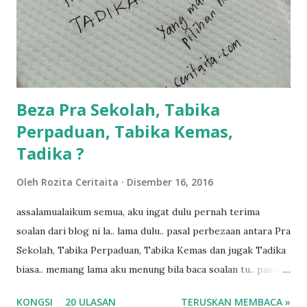
dukung adik hadi sambil pimpin kakak husna... yang abg
ngah dengan abg long terserah pada shah la pulak.. tapi
kalau ikut anak-anak semua nak ummi pimpin... ajer rebeh
ba...
Beza Pra Sekolah, Tabika
Perpaduan, Tabika Kemas,
Tadika ?
Oleh
Rozita Ceritaita
Disember 16, 2016
assalamualaikum semua, aku ingat dulu pernah terima
soalan dari blog ni la.. lama dulu.. pasal perbezaan antara Pra
Sekolah, Tabika Perpaduan, Tabika Kemas dan jugak Tadika
biasa.. memang lama aku menung bila baca soalan tu.. pasal
masa tu aku memang tak tau nak jawab apa.. hahaha.. serius
KONGSI
20 ULASAN
TERUSKAN MEMBACA »