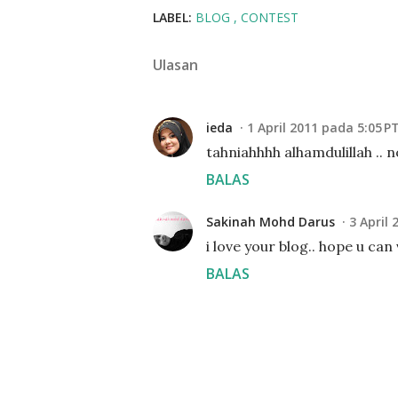
LABEL:
BLOG
CONTEST
Ulasan
ieda
1 April 2011 pada 5:05 P
tahniahhhh alhamdulillah .. no
BALAS
Sakinah Mohd Darus
3 April
i love your blog.. hope u can
BALAS