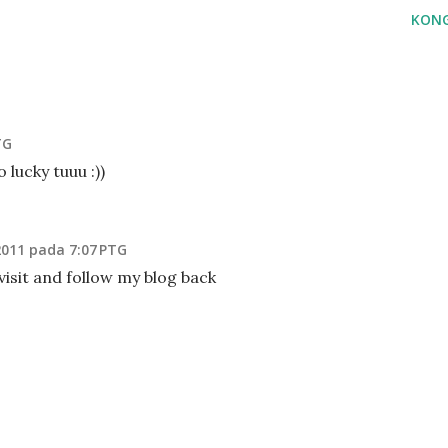
KONG
TG
 lucky tuuu :))
 2011 pada 7:07 PTG
 visit and follow my blog back