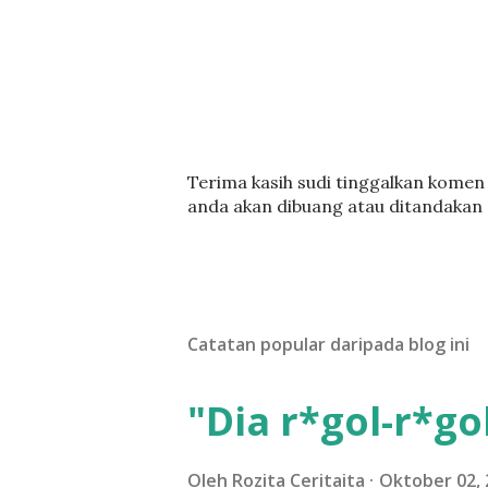
C
Terima kasih sudi tinggalkan komen :
a
anda akan dibuang atau ditandakan
t
a
t
U
l
Catatan popular daripada blog ini
a
s
a
"Dia r*gol-r*gol
n
Oleh
Rozita Ceritaita
Oktober 02, 