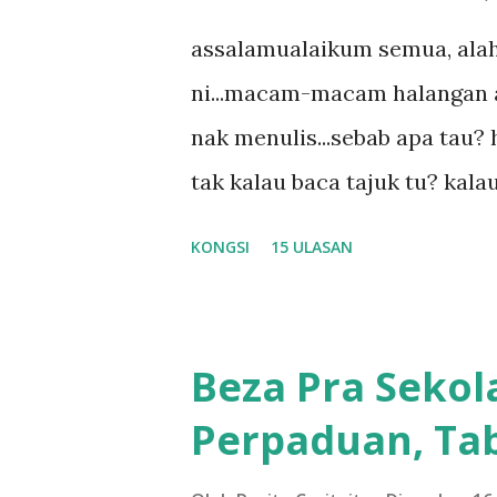
assalamualaikum semua, alah
ni...macam-macam halangan ada
nak menulis...sebab apa tau? h
tak kalau baca tajuk tu? kala
la tau... sebab apa tau? yang
KONGSI
15 ULASAN
....adoiiii la... apa la nak ja
ntah...kecut perut ummi kau de
meh aku cite... ceritanya gini
Beza Pra Sekol
shah singgah Giant beli baran
Perpaduan, Tab
kereta tu biasalah kan kami
sampai masuk dalam... dan k