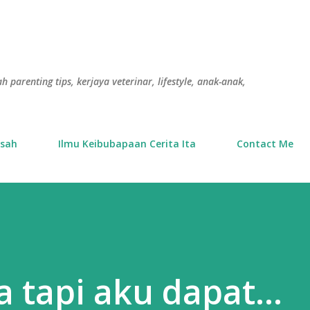
Langkau ke kandungan utama
h parenting tips, kerjaya veterinar, lifestyle, anak-anak,
usah
Ilmu Keibubapaan Cerita Ita
Contact Me
 tapi aku dapat...