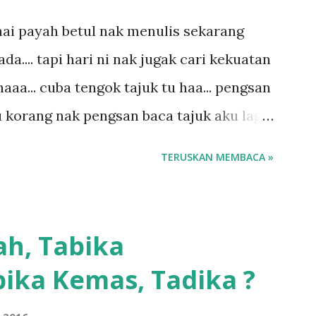
ai payah betul nak menulis sekarang
.... tapi hari ni nak jugak cari kekuatan
aaa... cuba tengok tajuk tu haa... pengsan
u korang nak pengsan baca tajuk aku lagi
 sebut tu anak aku....diulangi ANAK AKU
TERUSKAN MEMBACA »
di dengan budak-budak sekarang ni
ngar ni nak oiiii.... nak tau lanjut? ok
.... semalam waktu balik keja aku ajak la
ah, Tabika
g sikit...dalam perjalanan dari dalam
ika Kemas, Tadika ?
 memang akan pimpin anak-anak jalan
ebiasanya bagi anak 4 macam kami ni