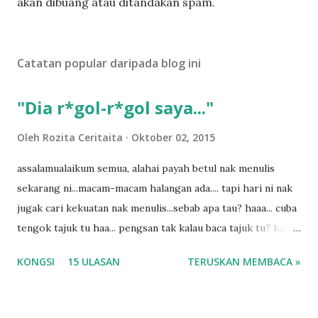
t
akan dibuang atau ditandakan spam.
a
t
U
Catatan popular daripada blog ini
l
a
s
"Dia r*gol-r*gol saya..."
a
n
Oleh
Rozita Ceritaita
Oktober 02, 2015
assalamualaikum semua, alahai payah betul nak menulis
sekarang ni...macam-macam halangan ada.... tapi hari ni nak
jugak cari kekuatan nak menulis...sebab apa tau? haaa... cuba
tengok tajuk tu haa... pengsan tak kalau baca tajuk tu? kalau
korang nak pengsan baca tajuk aku lagi la tau... sebab apa
KONGSI
15 ULASAN
TERUSKAN MEMBACA »
tau? yang sebut tu anak aku....diulangi ANAK AKU ....adoiiii
la... apa la nak jadi dengan budak-budak sekarang ni
ntah...kecut perut ummi kau dengar ni nak oiiii.... nak tau