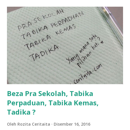
lanjut? ok meh aku cite... ceritanya gini.... semalam waktu
balik keja aku ajak la shah singgah Giant beli barang
sikit...dalam perjalanan dari dalam kereta tu biasalah kan
kami memang akan pimpin anak-anak jalan sampai masuk
dalam... dan kebiasanya bagi anak 4 macam kami ni bahagi-
bahagi lah siapa nak pimpin siapa... dan biasanya aku akan
dukung adik hadi sambil pimpin kakak husna... yang abg
ngah dengan abg long terserah pada shah la pulak.. tapi
kalau ikut anak-anak semua nak ummi pimpin... ajer rebeh
ba...
Beza Pra Sekolah, Tabika
Perpaduan, Tabika Kemas,
Tadika ?
Oleh
Rozita Ceritaita
Disember 16, 2016