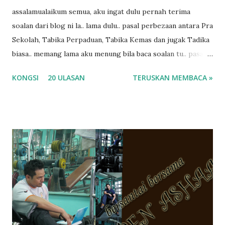
assalamualaikum semua, aku ingat dulu pernah terima
soalan dari blog ni la.. lama dulu.. pasal perbezaan antara Pra
Sekolah, Tabika Perpaduan, Tabika Kemas dan jugak Tadika
biasa.. memang lama aku menung bila baca soalan tu.. pasal
masa tu aku memang tak tau nak jawab apa.. hahaha.. serius
KONGSI
20 ULASAN
TERUSKAN MEMBACA »
ko.. masa tu aku baru je ada anak sorang dan aku hentam je
hantar memana ikut kemampuan kami masa tu.. Apa Beza
Pra Sekolah, Tabika Perpaduan, Tabika Kemas, Tadika ?
memang tak pernah la terfikir pun nak cari info atau nak
tanya sapa-sapa pun masa tu.. bila fikir-fikirkan balik terasa
jugak masa alahai teruknya kami sebagai ibubapa.. dan kami
terasa jugak semakin teruk bila abg long dah masuk 2 tahun
kat salah satu tadika swasta ni.. tapi nampaknya kenal huruf
pun tak tau.. pengsan aku bila ingat balik.. aku mula fikir
mungkin sebab abg long sendiri jenis budak yang ada
masalah dyslexia.. tapi minor la.. nanti la aku cerita pasal