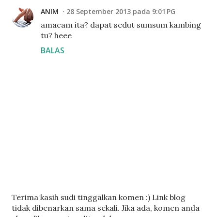
ANIM
28 September 2013 pada 9:01 PG
amacam ita? dapat sedut sumsum kambing
tu? heee
BALAS
C
Terima kasih sudi tinggalkan komen :) Link blog
a
tidak dibenarkan sama sekali. Jika ada, komen anda