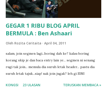
dyslexia tu.. lepas tu kami buat keputusan pu...
GEGAR 1 RIBU BLOG APRIL
BERMULA : Ben Ashaari
Oleh
Rozita Ceritaita
April 04, 2011
salam, join segmen lagi...boring dah ke? kalau boring
korang skip je dan baca entry lain ye... segmen ni senang
rugi tak join... memula dia suruh letak header... pastu dia
suruh letak tajuk...siap! nak join jugak? leh gi SINI
KONGSI
23 ULASAN
TERUSKAN MEMBACA »