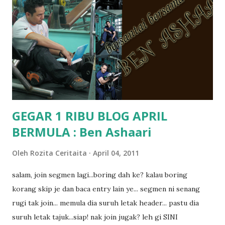
terasa jugak semakin teruk bila abg long dah masuk 2 tahun
kat salah satu tadika swasta ni.. tapi nampaknya kenal huruf
pun tak tau.. pengsan aku bila ingat balik.. aku mula fikir
mungkin sebab abg long sendiri jenis budak yang ada
masalah dyslexia.. tapi minor la.. nanti la aku cerita pasal
dyslexia tu.. lepas tu kami buat keputusan pu...
GEGAR 1 RIBU BLOG APRIL
BERMULA : Ben Ashaari
Oleh
Rozita Ceritaita
April 04, 2011
salam, join segmen lagi...boring dah ke? kalau boring
korang skip je dan baca entry lain ye... segmen ni senang
rugi tak join... memula dia suruh letak header... pastu dia
suruh letak tajuk...siap! nak join jugak? leh gi SINI