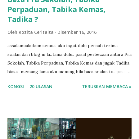
Perpaduan, Tabika Kemas,
Tadika ?
Oleh
Rozita Ceritaita
Disember 16, 2016
assalamualaikum semua, aku ingat dulu pernah terima
soalan dari blog ni la.. lama dulu.. pasal perbezaan antara Pra
Sekolah, Tabika Perpaduan, Tabika Kemas dan jugak Tadika
biasa.. memang lama aku menung bila baca soalan tu.. pasal
masa tu aku memang tak tau nak jawab apa.. hahaha.. serius
KONGSI
20 ULASAN
TERUSKAN MEMBACA »
ko.. masa tu aku baru je ada anak sorang dan aku hentam je
hantar memana ikut kemampuan kami masa tu.. Apa Beza
Pra Sekolah, Tabika Perpaduan, Tabika Kemas, Tadika ?
memang tak pernah la terfikir pun nak cari info atau nak
tanya sapa-sapa pun masa tu.. bila fikir-fikirkan balik terasa
jugak masa alahai teruknya kami sebagai ibubapa.. dan kami