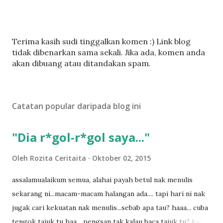
C
Terima kasih sudi tinggalkan komen :) Link blog
a
tidak dibenarkan sama sekali. Jika ada, komen anda
t
akan dibuang atau ditandakan spam.
a
t
U
Catatan popular daripada blog ini
l
a
s
"Dia r*gol-r*gol saya..."
a
n
Oleh
Rozita Ceritaita
Oktober 02, 2015
assalamualaikum semua, alahai payah betul nak menulis
sekarang ni...macam-macam halangan ada.... tapi hari ni nak
jugak cari kekuatan nak menulis...sebab apa tau? haaa... cuba
tengok tajuk tu haa... pengsan tak kalau baca tajuk tu? kalau