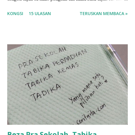
korang nak pengsan baca tajuk aku lagi la tau... sebab apa
KONGSI
15 ULASAN
TERUSKAN MEMBACA »
tau? yang sebut tu anak aku....diulangi ANAK AKU ....adoiiii
la... apa la nak jadi dengan budak-budak sekarang ni
ntah...kecut perut ummi kau dengar ni nak oiiii.... nak tau
lanjut? ok meh aku cite... ceritanya gini.... semalam waktu
balik keja aku ajak la shah singgah Giant beli barang
sikit...dalam perjalanan dari dalam kereta tu biasalah kan
kami memang akan pimpin anak-anak jalan sampai masuk
dalam... dan kebiasanya bagi anak 4 macam kami ni bahagi-
bahagi lah siapa nak pimpin siapa... dan biasanya aku akan
dukung adik hadi sambil pimpin kakak husna... yang abg
ngah dengan abg long terserah pada shah la pulak.. tapi
kalau ikut anak-anak semua nak ummi pimpin... ajer rebeh
ba...
Beza Pra Sekolah, Tabika