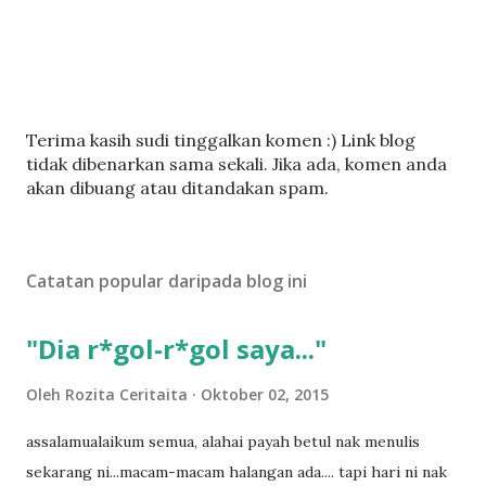
C
Terima kasih sudi tinggalkan komen :) Link blog
a
tidak dibenarkan sama sekali. Jika ada, komen anda
t
akan dibuang atau ditandakan spam.
a
t
U
Catatan popular daripada blog ini
l
a
s
"Dia r*gol-r*gol saya..."
a
n
Oleh
Rozita Ceritaita
Oktober 02, 2015
assalamualaikum semua, alahai payah betul nak menulis
sekarang ni...macam-macam halangan ada.... tapi hari ni nak