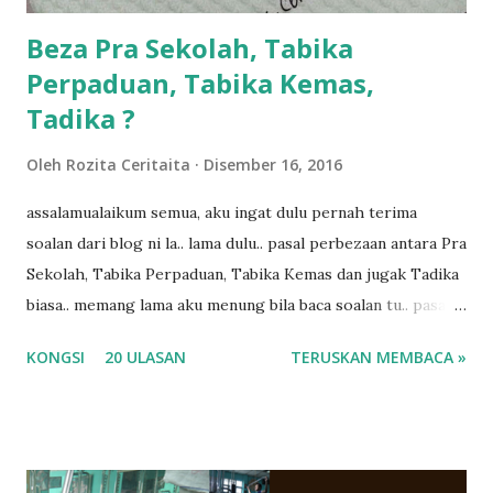
Beza Pra Sekolah, Tabika
Perpaduan, Tabika Kemas,
Tadika ?
Oleh
Rozita Ceritaita
Disember 16, 2016
assalamualaikum semua, aku ingat dulu pernah terima
soalan dari blog ni la.. lama dulu.. pasal perbezaan antara Pra
Sekolah, Tabika Perpaduan, Tabika Kemas dan jugak Tadika
biasa.. memang lama aku menung bila baca soalan tu.. pasal
masa tu aku memang tak tau nak jawab apa.. hahaha.. serius
KONGSI
20 ULASAN
TERUSKAN MEMBACA »
ko.. masa tu aku baru je ada anak sorang dan aku hentam je
hantar memana ikut kemampuan kami masa tu.. Apa Beza
Pra Sekolah, Tabika Perpaduan, Tabika Kemas, Tadika ?
memang tak pernah la terfikir pun nak cari info atau nak
tanya sapa-sapa pun masa tu.. bila fikir-fikirkan balik terasa