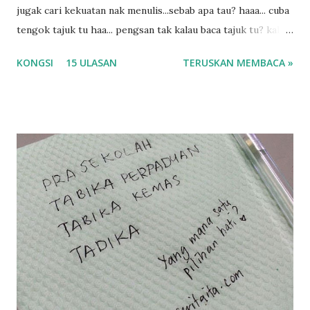
jugak cari kekuatan nak menulis...sebab apa tau? haaa... cuba
tengok tajuk tu haa... pengsan tak kalau baca tajuk tu? kalau
korang nak pengsan baca tajuk aku lagi la tau... sebab apa
KONGSI
15 ULASAN
TERUSKAN MEMBACA »
tau? yang sebut tu anak aku....diulangi ANAK AKU ....adoiiii
la... apa la nak jadi dengan budak-budak sekarang ni
ntah...kecut perut ummi kau dengar ni nak oiiii.... nak tau
lanjut? ok meh aku cite... ceritanya gini.... semalam waktu
balik keja aku ajak la shah singgah Giant beli barang
sikit...dalam perjalanan dari dalam kereta tu biasalah kan
kami memang akan pimpin anak-anak jalan sampai masuk
dalam... dan kebiasanya bagi anak 4 macam kami ni bahagi-
bahagi lah siapa nak pimpin siapa... dan biasanya aku akan
dukung adik hadi sambil pimpin kakak husna... yang abg
ngah dengan abg long terserah pada shah la pulak.. tapi
kalau ikut anak-anak semua nak ummi pimpin... ajer rebeh
ba...