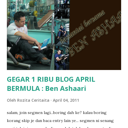
jugak masa alahai teruknya kami sebagai ibubapa.. dan kami
terasa jugak semakin teruk bila abg long dah masuk 2 tahun
kat salah satu tadika swasta ni.. tapi nampaknya kenal huruf
pun tak tau.. pengsan aku bila ingat balik.. aku mula fikir
mungkin sebab abg long sendiri jenis budak yang ada
masalah dyslexia.. tapi minor la.. nanti la aku cerita pasal
dyslexia tu.. lepas tu kami buat keputusan pu...
GEGAR 1 RIBU BLOG APRIL
BERMULA : Ben Ashaari
Oleh
Rozita Ceritaita
April 04, 2011
salam, join segmen lagi...boring dah ke? kalau boring
korang skip je dan baca entry lain ye... segmen ni senang