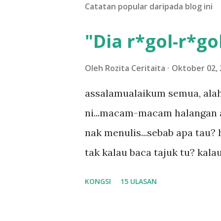
Catatan popular daripada blog ini
"Dia r*gol-r*gol
Oleh
Rozita Ceritaita
Oktober 02, 
assalamualaikum semua, alah
ni...macam-macam halangan ada
nak menulis...sebab apa tau? h
tak kalau baca tajuk tu? kala
la tau... sebab apa tau? yang
KONGSI
15 ULASAN
....adoiiii la... apa la nak ja
ntah...kecut perut ummi kau de