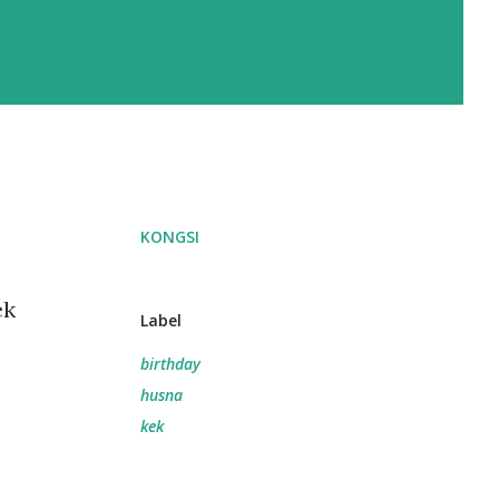
KONGSI
ek
Label
birthday
husna
kek