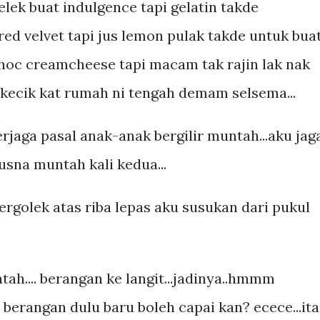
elek buat indulgence tapi gelatin takde
 red velvet tapi jus lemon pulak takde untuk bua
 choc creamcheese tapi macam tak rajin lak nak
kecik kat rumah ni tengah demam selsema...
rjaga pasal anak-anak bergilir muntah...aku jag
sna muntah kali kedua...
ergolek atas riba lepas aku susukan dari pukul
ntah.... berangan ke langit...jadinya..hmmm
a berangan dulu baru boleh capai kan? ecece...ita