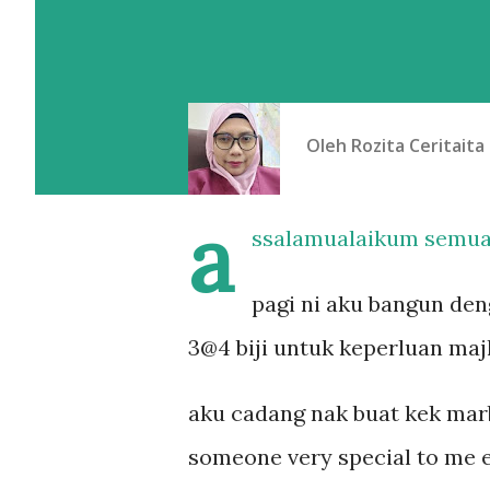
Oleh
Rozita Ceritaita
a
ssalamualaikum semua
pagi ni aku bangun de
3@4 biji untuk keperluan majl
aku cadang nak buat kek marb
someone very special to me es