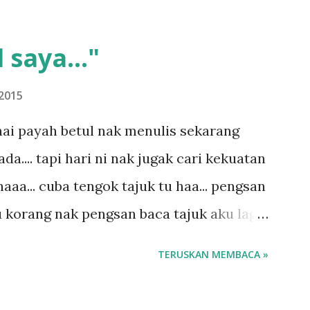
 saya..."
2015
ai payah betul nak menulis sekarang
.... tapi hari ni nak jugak cari kekuatan
aaa... cuba tengok tajuk tu haa... pengsan
u korang nak pengsan baca tajuk aku lagi
 sebut tu anak aku....diulangi ANAK AKU
TERUSKAN MEMBACA »
di dengan budak-budak sekarang ni
ngar ni nak oiiii.... nak tau lanjut? ok