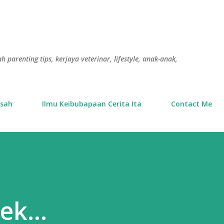
Langkau ke kandungan utama
h parenting tips, kerjaya veterinar, lifestyle, anak-anak,
usah
Ilmu Keibubapaan Cerita Ita
Contact Me
ek...