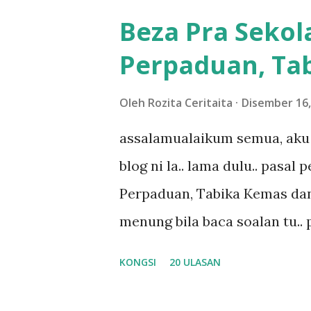
meh aku cite... ceritanya gini
Beza Pra Sekol
shah singgah Giant beli baran
Perpaduan, Tab
kereta tu biasalah kan kami
sampai masuk dalam... dan k
Oleh
Rozita Ceritaita
Disember 16,
bahagi-bahagi lah siapa nak p
assalamualaikum semua, aku 
dukung adik hadi sambil pimp
blog ni la.. lama dulu.. pasal
abg long terserah pada shah l
Perpaduan, Tabika Kemas dan
nak ummi pimpin... ajer rebeh 
menung bila baca soalan tu..
jawab apa.. hahaha.. serius k
KONGSI
20 ULASAN
dan aku hentam je hantar m
Apa Beza Pra Sekolah, Tabika