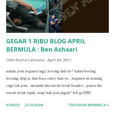
mungkin sebab abg long sendiri jenis budak yang ada
masalah dyslexia.. tapi minor la.. nanti la aku cerita pasal
dyslexia tu.. lepas tu kami buat keputusan pu...
GEGAR 1 RIBU BLOG APRIL
BERMULA : Ben Ashaari
Oleh
Rozita Ceritaita
April 04, 2011
salam, join segmen lagi...boring dah ke? kalau boring
korang skip je dan baca entry lain ye... segmen ni senang
rugi tak join... memula dia suruh letak header... pastu dia
suruh letak tajuk...siap! nak join jugak? leh gi SINI
KONGSI
23 ULASAN
TERUSKAN MEMBACA »