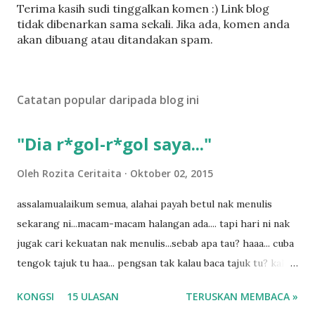
C
Terima kasih sudi tinggalkan komen :) Link blog
a
tidak dibenarkan sama sekali. Jika ada, komen anda
t
akan dibuang atau ditandakan spam.
a
t
U
Catatan popular daripada blog ini
l
a
s
"Dia r*gol-r*gol saya..."
a
n
Oleh
Rozita Ceritaita
Oktober 02, 2015
assalamualaikum semua, alahai payah betul nak menulis
sekarang ni...macam-macam halangan ada.... tapi hari ni nak
jugak cari kekuatan nak menulis...sebab apa tau? haaa... cuba
tengok tajuk tu haa... pengsan tak kalau baca tajuk tu? kalau
korang nak pengsan baca tajuk aku lagi la tau... sebab apa
KONGSI
15 ULASAN
TERUSKAN MEMBACA »
tau? yang sebut tu anak aku....diulangi ANAK AKU ....adoiiii