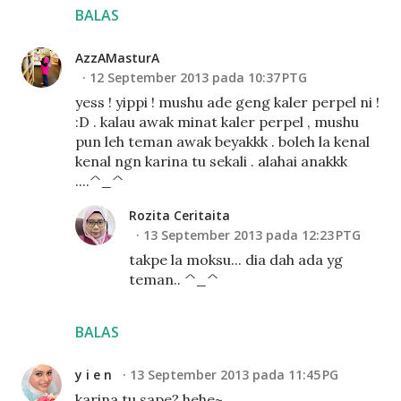
BALAS
AzzAMasturA
12 September 2013 pada 10:37 PTG
yess ! yippi ! mushu ade geng kaler perpel ni !
:D . kalau awak minat kaler perpel , mushu
pun leh teman awak beyakkk . boleh la kenal
kenal ngn karina tu sekali . alahai anakkk
....^_^
Rozita Ceritaita
13 September 2013 pada 12:23 PTG
takpe la moksu... dia dah ada yg
teman.. ^_^
BALAS
y i e n
13 September 2013 pada 11:45 PG
karina tu sape? hehe~