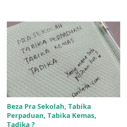
la... apa la nak jadi dengan budak-budak sekarang ni
ntah...kecut perut ummi kau dengar ni nak oiiii.... nak tau
lanjut? ok meh aku cite... ceritanya gini.... semalam waktu
balik keja aku ajak la shah singgah Giant beli barang
sikit...dalam perjalanan dari dalam kereta tu biasalah kan
kami memang akan pimpin anak-anak jalan sampai masuk
dalam... dan kebiasanya bagi anak 4 macam kami ni bahagi-
bahagi lah siapa nak pimpin siapa... dan biasanya aku akan
dukung adik hadi sambil pimpin kakak husna... yang abg
ngah dengan abg long terserah pada shah la pulak.. tapi
kalau ikut anak-anak semua nak ummi pimpin... ajer rebeh
ba...
Beza Pra Sekolah, Tabika
Perpaduan, Tabika Kemas,
Tadika ?