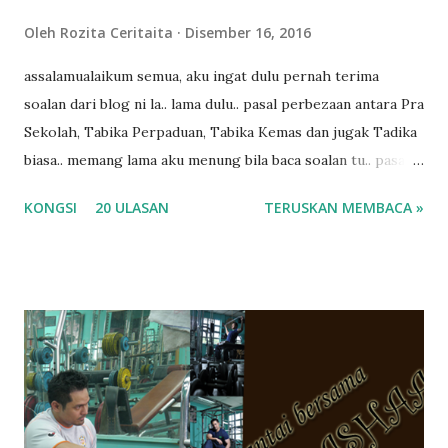
Oleh
Rozita Ceritaita
Disember 16, 2016
assalamualaikum semua, aku ingat dulu pernah terima
soalan dari blog ni la.. lama dulu.. pasal perbezaan antara Pra
Sekolah, Tabika Perpaduan, Tabika Kemas dan jugak Tadika
biasa.. memang lama aku menung bila baca soalan tu.. pasal
masa tu aku memang tak tau nak jawab apa.. hahaha.. serius
KONGSI
20 ULASAN
TERUSKAN MEMBACA »
ko.. masa tu aku baru je ada anak sorang dan aku hentam je
hantar memana ikut kemampuan kami masa tu.. Apa Beza
Pra Sekolah, Tabika Perpaduan, Tabika Kemas, Tadika ?
memang tak pernah la terfikir pun nak cari info atau nak
tanya sapa-sapa pun masa tu.. bila fikir-fikirkan balik terasa
jugak masa alahai teruknya kami sebagai ibubapa.. dan kami
terasa jugak semakin teruk bila abg long dah masuk 2 tahun
kat salah satu tadika swasta ni.. tapi nampaknya kenal huruf
pun tak tau.. pengsan aku bila ingat balik.. aku mula fikir