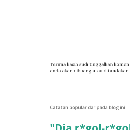
C
Terima kasih sudi tinggalkan komen :
a
anda akan dibuang atau ditandakan
t
a
t
U
l
Catatan popular daripada blog ini
a
s
a
"Dia r*gol-r*gol
n