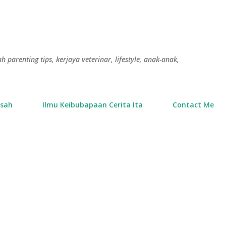
Langkau ke kandungan utama
h parenting tips, kerjaya veterinar, lifestyle, anak-anak,
usah
Ilmu Keibubapaan Cerita Ita
Contact Me