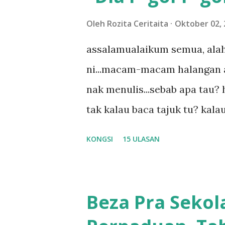
Oleh
Rozita Ceritaita
Oktober 02, 
assalamualaikum semua, alah
ni...macam-macam halangan ada
nak menulis...sebab apa tau? h
tak kalau baca tajuk tu? kala
la tau... sebab apa tau? yang
KONGSI
15 ULASAN
....adoiiii la... apa la nak ja
ntah...kecut perut ummi kau de
meh aku cite... ceritanya gini
Beza Pra Sekol
shah singgah Giant beli baran