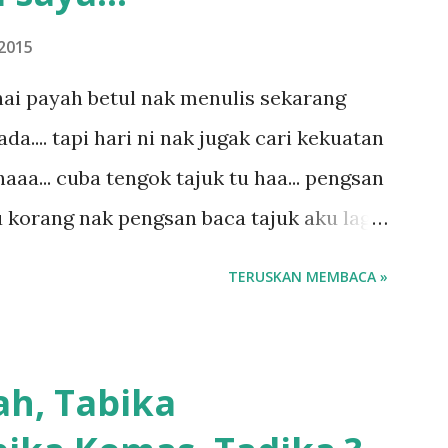
2015
ai payah betul nak menulis sekarang
.... tapi hari ni nak jugak cari kekuatan
aaa... cuba tengok tajuk tu haa... pengsan
u korang nak pengsan baca tajuk aku lagi
 sebut tu anak aku....diulangi ANAK AKU
TERUSKAN MEMBACA »
di dengan budak-budak sekarang ni
ngar ni nak oiiii.... nak tau lanjut? ok
.... semalam waktu balik keja aku ajak la
ah, Tabika
g sikit...dalam perjalanan dari dalam