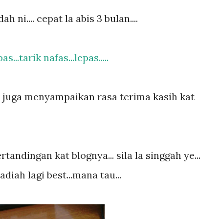
 ni.... cepat la abis 3 bulan....
as...tarik nafas...lepas.....
k juga menyampaikan rasa terima kasih kat
andingan kat blognya... sila la singgah ye...
iah lagi best...mana tau...