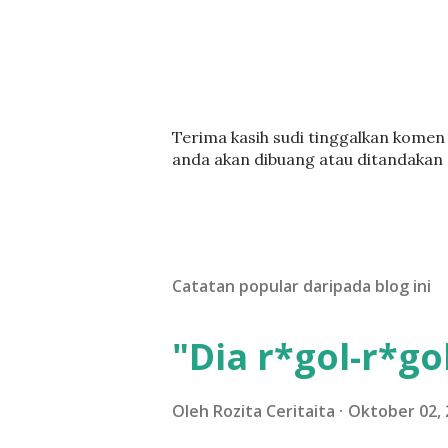
C
Terima kasih sudi tinggalkan komen :
a
anda akan dibuang atau ditandakan
t
a
t
U
l
Catatan popular daripada blog ini
a
s
a
"Dia r*gol-r*gol
n
Oleh
Rozita Ceritaita
Oktober 02, 