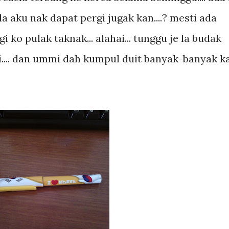
 la aku nak dapat pergi jugak kan....? mesti ada
i ko pulak taknak... alahai... tunggu je la budak
ti.... dan ummi dah kumpul duit banyak-banyak k