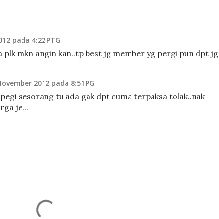
012 pada 4:22 PTG
ta plk mkn angin kan..tp best jg member yg pergi pun dpt jg
November 2012 pada 8:51 PG
ki pegi sesorang tu ada gak dpt cuma terpaksa tolak..nak
ga je...