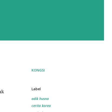
KONGSI
Label
ak
adik husna
cerita korea