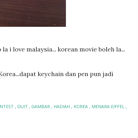
no la i love malaysia... korean movie boleh la...
Korea...dapat keychain dan pen pun jadi
NTEST
DUIT
GAMBAR
HADIAH
KOREA
MENARA EIFFEL