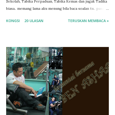
Sekolah, Tabika Perpaduan, Tabika Kemas dan jugak Tadika
biasa.. memang lama aku menung bila baca soalan tu.. pasal
masa tu aku memang tak tau nak jawab apa.. hahaha.. serius
KONGSI
20 ULASAN
TERUSKAN MEMBACA »
ko.. masa tu aku baru je ada anak sorang dan aku hentam je
hantar memana ikut kemampuan kami masa tu.. Apa Beza
Pra Sekolah, Tabika Perpaduan, Tabika Kemas, Tadika ?
memang tak pernah la terfikir pun nak cari info atau nak
tanya sapa-sapa pun masa tu.. bila fikir-fikirkan balik terasa
jugak masa alahai teruknya kami sebagai ibubapa.. dan kami
terasa jugak semakin teruk bila abg long dah masuk 2 tahun
kat salah satu tadika swasta ni.. tapi nampaknya kenal huruf
pun tak tau.. pengsan aku bila ingat balik.. aku mula fikir
mungkin sebab abg long sendiri jenis budak yang ada
masalah dyslexia.. tapi minor la.. nanti la aku cerita pasal
dyslexia tu.. lepas tu kami buat keputusan pu...