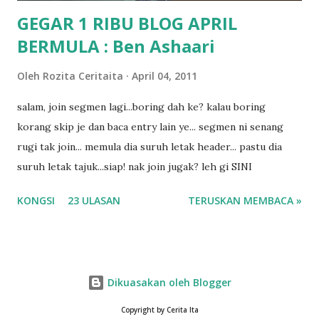
GEGAR 1 RIBU BLOG APRIL
BERMULA : Ben Ashaari
Oleh
Rozita Ceritaita
April 04, 2011
salam, join segmen lagi...boring dah ke? kalau boring
korang skip je dan baca entry lain ye... segmen ni senang
rugi tak join... memula dia suruh letak header... pastu dia
suruh letak tajuk...siap! nak join jugak? leh gi SINI
KONGSI
23 ULASAN
TERUSKAN MEMBACA »
Dikuasakan oleh Blogger
Copyright by Cerita Ita