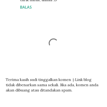
BALAS
C
Terima kasih sudi tinggalkan komen :) Link blog
a
tidak dibenarkan sama sekali. Jika ada, komen anda
t
akan dibuang atau ditandakan spam.
a
t
U