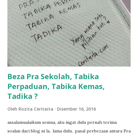
kami memang akan pimpin anak-anak jalan sampai masuk
dalam... dan kebiasanya bagi anak 4 macam kami ni bahagi-
bahagi lah siapa nak pimpin siapa... dan biasanya aku akan
dukung adik hadi sambil pimpin kakak husna... yang abg
ngah dengan abg long terserah pada shah la pulak.. tapi
kalau ikut anak-anak semua nak ummi pimpin... ajer rebeh
ba...
Beza Pra Sekolah, Tabika
Perpaduan, Tabika Kemas,
Tadika ?
Oleh
Rozita Ceritaita
Disember 16, 2016
assalamualaikum semua, aku ingat dulu pernah terima
soalan dari blog ni la.. lama dulu.. pasal perbezaan antara Pra