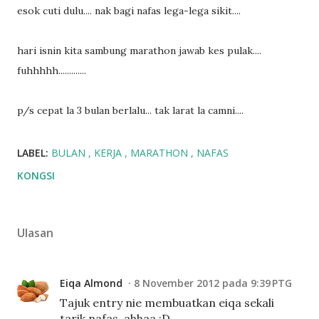
esok cuti dulu.... nak bagi nafas lega-lega sikit....
hari isnin kita sambung marathon jawab kes pulak....
fuhhhhh.............
p/s cepat la 3 bulan berlalu... tak larat la camni....
LABEL:
BULAN
KERJA
MARATHON
NAFAS
KONGSI
Ulasan
Eiqa Almond
8 November 2012 pada 9:39 PTG
Tajuk entry nie membuatkan eiqa sekali
tarik nafas, ahhaa :D