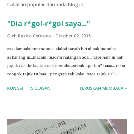
Catatan popular daripada blog ini
l
a
s
"Dia r*gol-r*gol saya..."
a
n
Oleh
Rozita Ceritaita
Oktober 02, 2015
assalamualaikum semua, alahai payah betul nak menulis
sekarang ni...macam-macam halangan ada.... tapi hari ni nak
jugak cari kekuatan nak menulis...sebab apa tau? haaa... cuba
tengok tajuk tu haa... pengsan tak kalau baca tajuk tu? kalau
korang nak pengsan baca tajuk aku lagi la tau... sebab apa
KONGSI
15 ULASAN
TERUSKAN MEMBACA »
tau? yang sebut tu anak aku....diulangi ANAK AKU ....adoiiii
la... apa la nak jadi dengan budak-budak sekarang ni
ntah...kecut perut ummi kau dengar ni nak oiiii.... nak tau
lanjut? ok meh aku cite... ceritanya gini.... semalam waktu
balik keja aku ajak la shah singgah Giant beli barang
sikit...dalam perjalanan dari dalam kereta tu biasalah kan