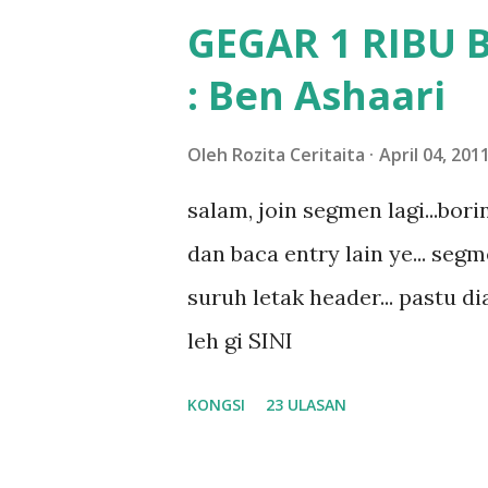
memang tak pernah la terfikir
GEGAR 1 RIBU 
sapa pun masa tu.. bila fikir-
: Ben Ashaari
teruknya kami sebagai ibubap
bila abg long dah masuk 2 tah
Oleh
Rozita Ceritaita
April 04, 201
nampaknya kenal huruf pun tak
salam, join segmen lagi...bor
mula fikir mungkin sebab abg
dan baca entry lain ye... segm
masalah dyslexia.. tapi minor l
suruh letak header... pastu dia
lepas tu kami buat keputusan 
leh gi SINI
KONGSI
23 ULASAN