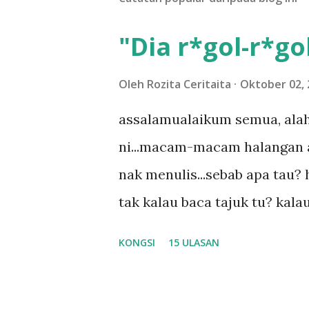
a
s
a
"Dia r*gol-r*gol
n
Oleh
Rozita Ceritaita
Oktober 02, 
assalamualaikum semua, alah
ni...macam-macam halangan ada
nak menulis...sebab apa tau? h
tak kalau baca tajuk tu? kala
la tau... sebab apa tau? yang
KONGSI
15 ULASAN
....adoiiii la... apa la nak ja
ntah...kecut perut ummi kau de