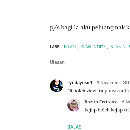
p/s bagi la aku peluang nak k
LABEL:
IKLAN
IKLAN INNITY
IKLAN N
Ulasan
eyndayusoff
5 November 201
Ni boleh view ita punya nuffn
Rozita Ceritaita
6 N
kejap boleh kejap tak
BALAS