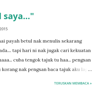
 saya..."
2015
ai payah betul nak menulis sekarang
.... tapi hari ni nak jugak cari kekuatan
aaa... cuba tengok tajuk tu haa... pengsan
u korang nak pengsan baca tajuk aku lagi
 sebut tu anak aku....diulangi ANAK AKU
TERUSKAN MEMBACA »
di dengan budak-budak sekarang ni
ngar ni nak oiiii.... nak tau lanjut? ok