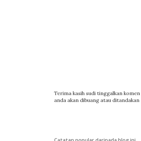
C
Terima kasih sudi tinggalkan komen :
a
anda akan dibuang atau ditandakan
t
a
t
U
l
Catatan popular daripada blog ini