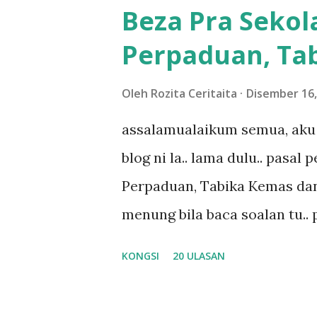
meh aku cite... ceritanya gini
Beza Pra Sekol
shah singgah Giant beli baran
Perpaduan, Tab
kereta tu biasalah kan kami
sampai masuk dalam... dan k
Oleh
Rozita Ceritaita
Disember 16,
bahagi-bahagi lah siapa nak p
assalamualaikum semua, aku 
dukung adik hadi sambil pimp
blog ni la.. lama dulu.. pasal
abg long terserah pada shah l
Perpaduan, Tabika Kemas dan
nak ummi pimpin... ajer rebeh 
menung bila baca soalan tu..
jawab apa.. hahaha.. serius k
KONGSI
20 ULASAN
dan aku hentam je hantar m
Apa Beza Pra Sekolah, Tabika