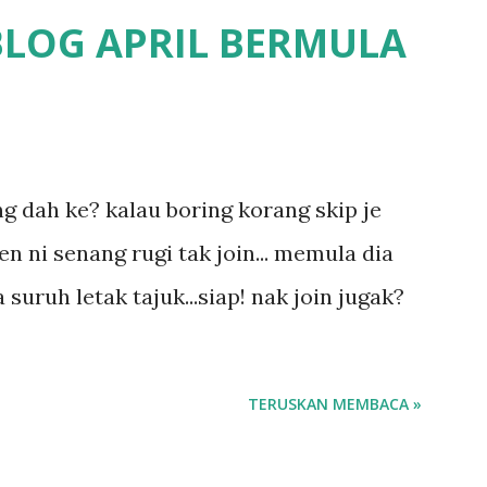
 pun nak cari info atau nak tanya sapa-
BLOG APRIL BERMULA
fikirkan balik terasa jugak masa alahai
a.. dan kami terasa jugak semakin teruk
un kat salah satu tadika swasta ni.. tapi
1
 tau.. pengsan aku bila ingat balik.. aku
ing dah ke? kalau boring korang skip je
 long sendiri jenis budak yang ada
en ni senang rugi tak join... memula dia
a.. nanti la aku cerita pasal dyslexia tu..
 suruh letak tajuk...siap! nak join jugak?
pu...
TERUSKAN MEMBACA »