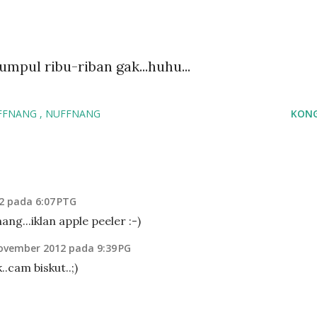
umpul ribu-riban gak...huhu...
UFFNANG
NUFFNANG
KONG
2 pada 6:07 PTG
ang...iklan apple peeler :-)
ovember 2012 pada 9:39 PG
..cam biskut..;)