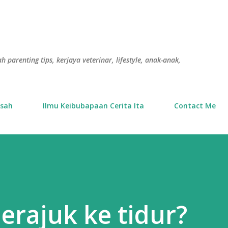
Langkau ke kandungan utama
h parenting tips, kerjaya veterinar, lifestyle, anak-anak,
usah
Ilmu Keibubapaan Cerita Ita
Contact Me
rajuk ke tidur?