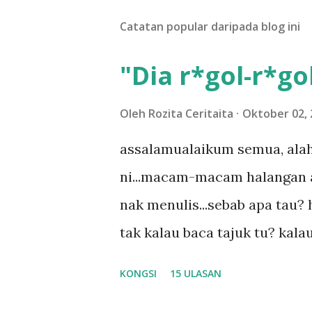
l
Catatan popular daripada blog ini
a
s
a
"Dia r*gol-r*gol
n
Oleh
Rozita Ceritaita
Oktober 02, 
assalamualaikum semua, alah
ni...macam-macam halangan ada
nak menulis...sebab apa tau? h
tak kalau baca tajuk tu? kala
la tau... sebab apa tau? yang
KONGSI
15 ULASAN
....adoiiii la... apa la nak ja