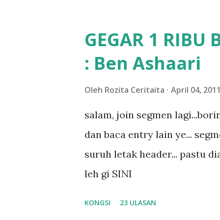
Apa Beza Pra Sekolah, Tabika
memang tak pernah la terfikir
GEGAR 1 RIBU 
sapa pun masa tu.. bila fikir-
: Ben Ashaari
teruknya kami sebagai ibubap
bila abg long dah masuk 2 tah
Oleh
Rozita Ceritaita
April 04, 201
nampaknya kenal huruf pun tak
salam, join segmen lagi...bor
mula fikir mungkin sebab abg
dan baca entry lain ye... segm
masalah dyslexia.. tapi minor l
suruh letak header... pastu dia
lepas tu kami buat keputusan 
leh gi SINI
KONGSI
23 ULASAN