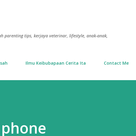
Langkau ke kandungan utama
h parenting tips, kerjaya veterinar, lifestyle, anak-anak,
usah
Ilmu Keibubapaan Cerita Ita
Contact Me
dphone