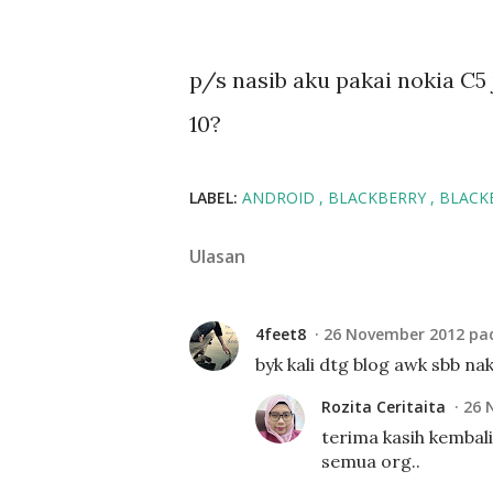
p/s nasib aku pakai nokia C5 je
10?
LABEL:
ANDROID
BLACKBERRY
BLACK
Ulasan
4feet8
26 November 2012 pad
byk kali dtg blog awk sbb nak 
Rozita Ceritaita
26 
terima kasih kembali
semua org..