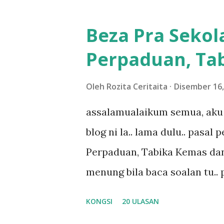
ntah...kecut perut ummi kau de
meh aku cite... ceritanya gini
Beza Pra Sekol
shah singgah Giant beli baran
Perpaduan, Tab
kereta tu biasalah kan kami
sampai masuk dalam... dan k
Oleh
Rozita Ceritaita
Disember 16,
bahagi-bahagi lah siapa nak p
assalamualaikum semua, aku 
dukung adik hadi sambil pimp
blog ni la.. lama dulu.. pasal
abg long terserah pada shah l
Perpaduan, Tabika Kemas dan
nak ummi pimpin... ajer rebeh 
menung bila baca soalan tu..
jawab apa.. hahaha.. serius k
KONGSI
20 ULASAN
dan aku hentam je hantar m