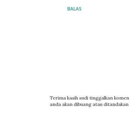
BALAS
C
Terima kasih sudi tinggalkan komen :
a
anda akan dibuang atau ditandakan
t
a
t
U