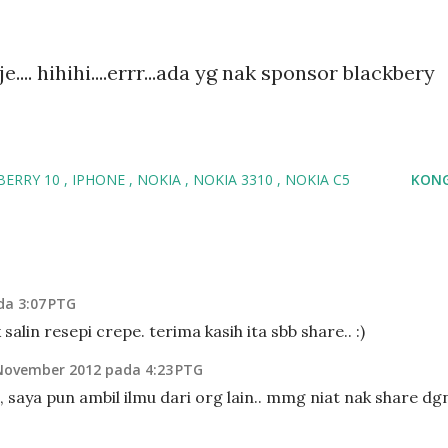
.... hihihi....errr...ada yg nak sponsor blackbery
BERRY 10
IPHONE
NOKIA
NOKIA 3310
NOKIA C5
KONG
a 3:07 PTG
salin resepi crepe. terima kasih ita sbb share.. :)
November 2012 pada 4:23 PTG
, saya pun ambil ilmu dari org lain.. mmg niat nak share dg