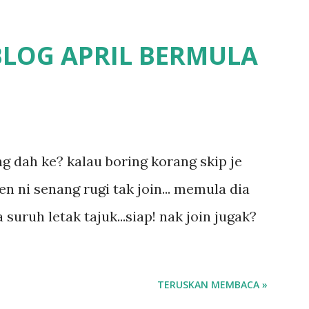
 Perpaduan, Tabika Kemas, Tadika ?
 pun nak cari info atau nak tanya sapa-
BLOG APRIL BERMULA
fikirkan balik terasa jugak masa alahai
a.. dan kami terasa jugak semakin teruk
un kat salah satu tadika swasta ni.. tapi
1
 tau.. pengsan aku bila ingat balik.. aku
ing dah ke? kalau boring korang skip je
 long sendiri jenis budak yang ada
en ni senang rugi tak join... memula dia
a.. nanti la aku cerita pasal dyslexia tu..
 suruh letak tajuk...siap! nak join jugak?
pu...
TERUSKAN MEMBACA »