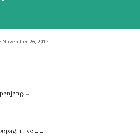
November 26, 2012
anjang.....
agi ni ye.........