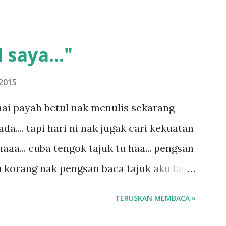
 saya..."
2015
ai payah betul nak menulis sekarang
.... tapi hari ni nak jugak cari kekuatan
aaa... cuba tengok tajuk tu haa... pengsan
u korang nak pengsan baca tajuk aku lagi
 sebut tu anak aku....diulangi ANAK AKU
TERUSKAN MEMBACA »
di dengan budak-budak sekarang ni