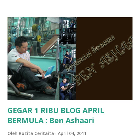
Pra Sekolah, Tabika Perpaduan, Tabika Kemas, Tadika ?
memang tak pernah la terfikir pun nak cari info atau nak
tanya sapa-sapa pun masa tu.. bila fikir-fikirkan balik terasa
jugak masa alahai teruknya kami sebagai ibubapa.. dan kami
terasa jugak semakin teruk bila abg long dah masuk 2 tahun
kat salah satu tadika swasta ni.. tapi nampaknya kenal huruf
pun tak tau.. pengsan aku bila ingat balik.. aku mula fikir
mungkin sebab abg long sendiri jenis budak yang ada
masalah dyslexia.. tapi minor la.. nanti la aku cerita pasal
dyslexia tu.. lepas tu kami buat keputusan pu...
GEGAR 1 RIBU BLOG APRIL
BERMULA : Ben Ashaari
Oleh
Rozita Ceritaita
April 04, 2011