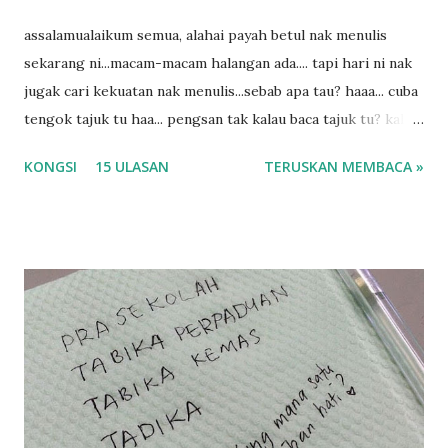
assalamualaikum semua, alahai payah betul nak menulis
sekarang ni...macam-macam halangan ada.... tapi hari ni nak
jugak cari kekuatan nak menulis...sebab apa tau? haaa... cuba
tengok tajuk tu haa... pengsan tak kalau baca tajuk tu? kalau
korang nak pengsan baca tajuk aku lagi la tau... sebab apa
KONGSI
15 ULASAN
TERUSKAN MEMBACA »
tau? yang sebut tu anak aku....diulangi ANAK AKU ....adoiiii
la... apa la nak jadi dengan budak-budak sekarang ni
ntah...kecut perut ummi kau dengar ni nak oiiii.... nak tau
lanjut? ok meh aku cite... ceritanya gini.... semalam waktu
balik keja aku ajak la shah singgah Giant beli barang
sikit...dalam perjalanan dari dalam kereta tu biasalah kan
kami memang akan pimpin anak-anak jalan sampai masuk
dalam... dan kebiasanya bagi anak 4 macam kami ni bahagi-
bahagi lah siapa nak pimpin siapa... dan biasanya aku akan
dukung adik hadi sambil pimpin kakak husna... yang abg