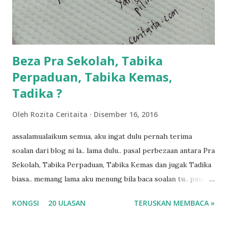
ngah dengan abg long terserah pada shah la pulak.. tapi
kalau ikut anak-anak semua nak ummi pimpin... ajer rebeh
ba...
Beza Pra Sekolah, Tabika
Perpaduan, Tabika Kemas,
Tadika ?
Oleh
Rozita Ceritaita
Disember 16, 2016
assalamualaikum semua, aku ingat dulu pernah terima
soalan dari blog ni la.. lama dulu.. pasal perbezaan antara Pra
Sekolah, Tabika Perpaduan, Tabika Kemas dan jugak Tadika
biasa.. memang lama aku menung bila baca soalan tu.. pasal
masa tu aku memang tak tau nak jawab apa.. hahaha.. serius
KONGSI
20 ULASAN
TERUSKAN MEMBACA »
ko.. masa tu aku baru je ada anak sorang dan aku hentam je
hantar memana ikut kemampuan kami masa tu.. Apa Beza