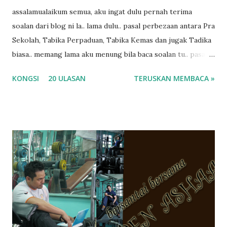
assalamualaikum semua, aku ingat dulu pernah terima
soalan dari blog ni la.. lama dulu.. pasal perbezaan antara Pra
Sekolah, Tabika Perpaduan, Tabika Kemas dan jugak Tadika
biasa.. memang lama aku menung bila baca soalan tu.. pasal
masa tu aku memang tak tau nak jawab apa.. hahaha.. serius
KONGSI
20 ULASAN
TERUSKAN MEMBACA »
ko.. masa tu aku baru je ada anak sorang dan aku hentam je
hantar memana ikut kemampuan kami masa tu.. Apa Beza
Pra Sekolah, Tabika Perpaduan, Tabika Kemas, Tadika ?
memang tak pernah la terfikir pun nak cari info atau nak
tanya sapa-sapa pun masa tu.. bila fikir-fikirkan balik terasa
jugak masa alahai teruknya kami sebagai ibubapa.. dan kami
terasa jugak semakin teruk bila abg long dah masuk 2 tahun
kat salah satu tadika swasta ni.. tapi nampaknya kenal huruf
pun tak tau.. pengsan aku bila ingat balik.. aku mula fikir
mungkin sebab abg long sendiri jenis budak yang ada
masalah dyslexia.. tapi minor la.. nanti la aku cerita pasal