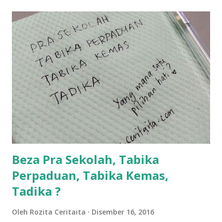
lanjut? ok meh aku cite... ceritanya gini.... semalam waktu
balik keja aku ajak la shah singgah Giant beli barang
sikit...dalam perjalanan dari dalam kereta tu biasalah kan
kami memang akan pimpin anak-anak jalan sampai masuk
dalam... dan kebiasanya bagi anak 4 macam kami ni bahagi-
bahagi lah siapa nak pimpin siapa... dan biasanya aku akan
dukung adik hadi sambil pimpin kakak husna... yang abg
ngah dengan abg long terserah pada shah la pulak.. tapi
kalau ikut anak-anak semua nak ummi pimpin... ajer rebeh
ba...
Beza Pra Sekolah, Tabika
Perpaduan, Tabika Kemas,
Tadika ?
Oleh
Rozita Ceritaita
Disember 16, 2016