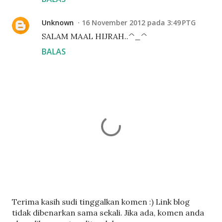
Unknown
16 November 2012 pada 3:49 PTG
SALAM MAAL HIJRAH..^_^
BALAS
C
Terima kasih sudi tinggalkan komen :) Link blog
a
tidak dibenarkan sama sekali. Jika ada, komen anda