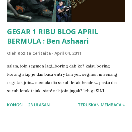
dyslexia tu.. lepas tu kami buat keputusan pu...
GEGAR 1 RIBU BLOG APRIL
BERMULA : Ben Ashaari
Oleh
Rozita Ceritaita
April 04, 2011
salam, join segmen lagi...boring dah ke? kalau boring
korang skip je dan baca entry lain ye... segmen ni senang
rugi tak join... memula dia suruh letak header... pastu dia
suruh letak tajuk...siap! nak join jugak? leh gi SINI
KONGSI
23 ULASAN
TERUSKAN MEMBACA »