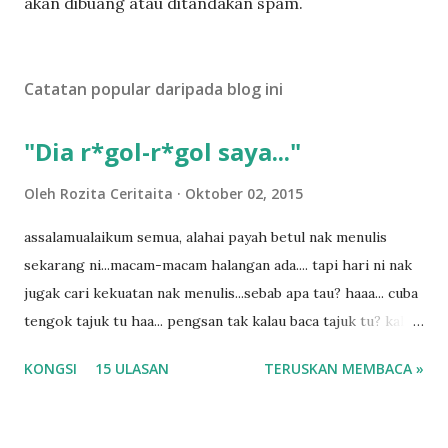
t
akan dibuang atau ditandakan spam.
a
t
U
Catatan popular daripada blog ini
l
a
s
"Dia r*gol-r*gol saya..."
a
n
Oleh
Rozita Ceritaita
Oktober 02, 2015
assalamualaikum semua, alahai payah betul nak menulis
sekarang ni...macam-macam halangan ada.... tapi hari ni nak
jugak cari kekuatan nak menulis...sebab apa tau? haaa... cuba
tengok tajuk tu haa... pengsan tak kalau baca tajuk tu? kalau
korang nak pengsan baca tajuk aku lagi la tau... sebab apa
KONGSI
15 ULASAN
TERUSKAN MEMBACA »
tau? yang sebut tu anak aku....diulangi ANAK AKU ....adoiiii
la... apa la nak jadi dengan budak-budak sekarang ni
ntah...kecut perut ummi kau dengar ni nak oiiii.... nak tau