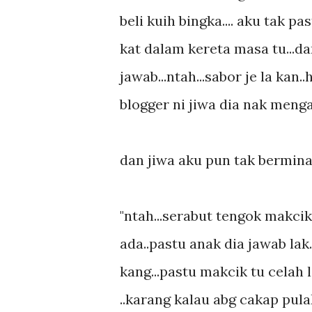
beli kuih bingka.... aku tak p
kat dalam kereta masa tu...da
jawab...ntah...sabor je la ka
blogger ni jiwa dia nak mengam
dan jiwa aku pun tak berminat
"ntah...serabut tengok makcik 
ada..pastu anak dia jawab lak.
kang...pastu makcik tu celah 
..karang kalau abg cakap pulak 