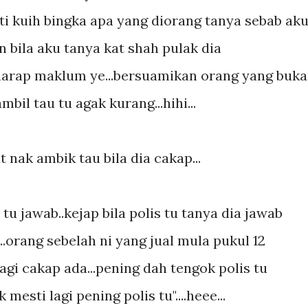
asti kuih bingka apa yang diorang tanya sebab ak
n bila aku tanya kat shah pulak dia
n..harap maklum ye...bersuamikan orang yang buk
bil tau tu agak kurang...hihi...
 nak ambik tau bila dia cakap...
tu jawab..kejap bila polis tu tanya dia jawab
..orang sebelah ni yang jual mula pukul 12
lagi cakap ada...pening dah tengok polis tu
mesti lagi pening polis tu"....heee...