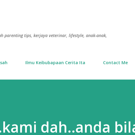
Langkau ke kandungan utama
h parenting tips, kerjaya veterinar, lifestyle, anak-anak,
usah
Ilmu Keibubapaan Cerita Ita
Contact Me
..kami dah..anda bil