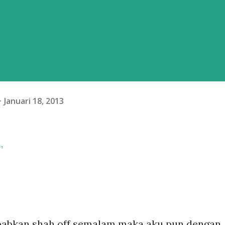
Januari 18, 2013
,
sebabkan shah off semalam maka aku pun dengan