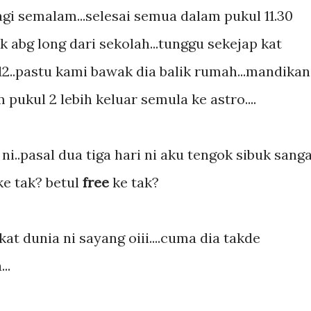
agi semalam...selesai semua dalam pukul 11.30
ik abg long dari sekolah...tunggu sekejap kat
2..pastu kami bawak dia balik rumah...mandikan
 pukul 2 lebih keluar semula ke astro....
 ni..pasal dua tiga hari ni aku tengok sibuk sang
ke tak? betul
free
ke tak?
at dunia ni sayang oiii....cuma dia takde
..