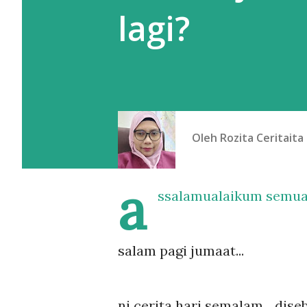
lagi?
Oleh
Rozita Ceritaita
a
ssalamualaikum semua
salam pagi jumaat...
ni cerita hari semalam... di