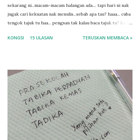
sekarang ni...macam-macam halangan ada.... tapi hari ni nak
jugak cari kekuatan nak menulis...sebab apa tau? haaa... cuba
tengok tajuk tu haa... pengsan tak kalau baca tajuk tu? kalau
korang nak pengsan baca tajuk aku lagi la tau... sebab apa
KONGSI
15 ULASAN
TERUSKAN MEMBACA »
tau? yang sebut tu anak aku....diulangi ANAK AKU ....adoiiii
la... apa la nak jadi dengan budak-budak sekarang ni
ntah...kecut perut ummi kau dengar ni nak oiiii.... nak tau
lanjut? ok meh aku cite... ceritanya gini.... semalam waktu
balik keja aku ajak la shah singgah Giant beli barang
sikit...dalam perjalanan dari dalam kereta tu biasalah kan
kami memang akan pimpin anak-anak jalan sampai masuk
dalam... dan kebiasanya bagi anak 4 macam kami ni bahagi-
bahagi lah siapa nak pimpin siapa... dan biasanya aku akan
dukung adik hadi sambil pimpin kakak husna... yang abg
ngah dengan abg long terserah pada shah la pulak.. tapi
kalau ikut anak-anak semua nak ummi pimpin... ajer rebeh