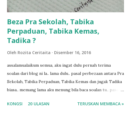
ba...
Beza Pra Sekolah, Tabika
Perpaduan, Tabika Kemas,
Tadika ?
Oleh
Rozita Ceritaita
Disember 16, 2016
assalamualaikum semua, aku ingat dulu pernah terima
soalan dari blog ni la.. lama dulu.. pasal perbezaan antara Pra
Sekolah, Tabika Perpaduan, Tabika Kemas dan jugak Tadika
biasa.. memang lama aku menung bila baca soalan tu.. pasal
masa tu aku memang tak tau nak jawab apa.. hahaha.. serius
KONGSI
20 ULASAN
TERUSKAN MEMBACA »
ko.. masa tu aku baru je ada anak sorang dan aku hentam je
hantar memana ikut kemampuan kami masa tu.. Apa Beza
Pra Sekolah, Tabika Perpaduan, Tabika Kemas, Tadika ?
memang tak pernah la terfikir pun nak cari info atau nak