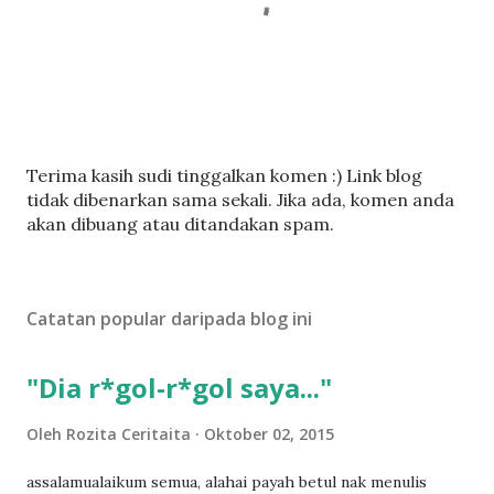
C
Terima kasih sudi tinggalkan komen :) Link blog
a
tidak dibenarkan sama sekali. Jika ada, komen anda
t
akan dibuang atau ditandakan spam.
a
t
U
Catatan popular daripada blog ini
l
a
s
"Dia r*gol-r*gol saya..."
a
n
Oleh
Rozita Ceritaita
Oktober 02, 2015
assalamualaikum semua, alahai payah betul nak menulis