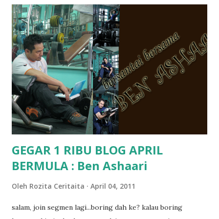
tanya sapa-sapa pun masa tu.. bila fikir-fikirkan balik terasa
jugak masa alahai teruknya kami sebagai ibubapa.. dan kami
terasa jugak semakin teruk bila abg long dah masuk 2 tahun
kat salah satu tadika swasta ni.. tapi nampaknya kenal huruf
pun tak tau.. pengsan aku bila ingat balik.. aku mula fikir
mungkin sebab abg long sendiri jenis budak yang ada
masalah dyslexia.. tapi minor la.. nanti la aku cerita pasal
dyslexia tu.. lepas tu kami buat keputusan pu...
GEGAR 1 RIBU BLOG APRIL
BERMULA : Ben Ashaari
Oleh
Rozita Ceritaita
April 04, 2011
salam, join segmen lagi...boring dah ke? kalau boring