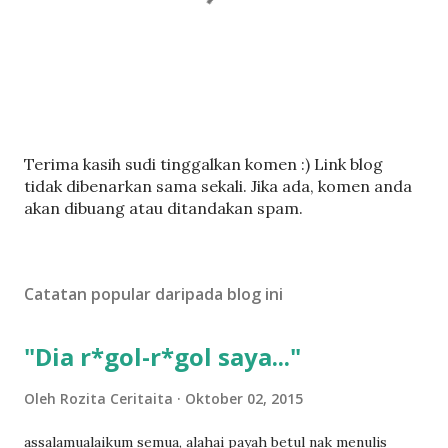
C
Terima kasih sudi tinggalkan komen :) Link blog
a
tidak dibenarkan sama sekali. Jika ada, komen anda
t
akan dibuang atau ditandakan spam.
a
t
U
Catatan popular daripada blog ini
l
a
s
"Dia r*gol-r*gol saya..."
a
n
Oleh
Rozita Ceritaita
Oktober 02, 2015
assalamualaikum semua, alahai payah betul nak menulis