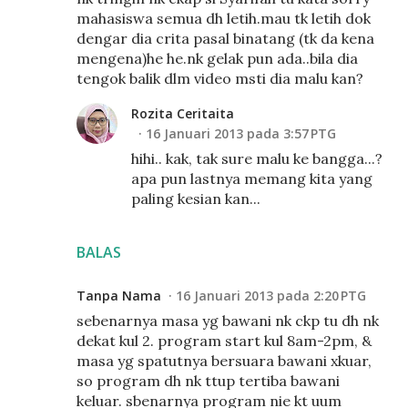
mahasiswa semua dh letih.mau tk letih dok
dengar dia crita pasal binatang (tk da kena
mengena)he he.nk gelak pun ada..bila dia
tengok balik dlm video msti dia malu kan?
Rozita Ceritaita
16 Januari 2013 pada 3:57 PTG
hihi.. kak, tak sure malu ke bangga...?
apa pun lastnya memang kita yang
paling kesian kan...
BALAS
Tanpa Nama
16 Januari 2013 pada 2:20 PTG
sebenarnya masa yg bawani nk ckp tu dh nk
dekat kul 2. program start kul 8am-2pm, &
masa yg spatutnya bersuara bawani xkuar,
so program dh nk ttup tertiba bawani
keluar. sbenarnya program nie kt uum