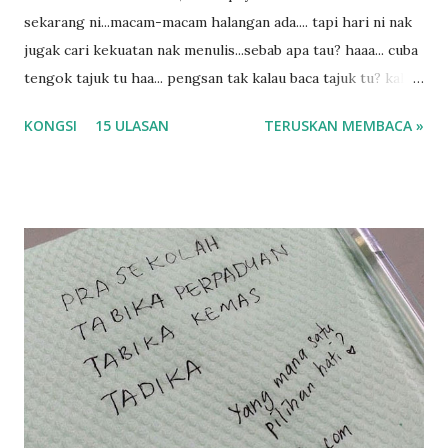
sekarang ni...macam-macam halangan ada.... tapi hari ni nak
jugak cari kekuatan nak menulis...sebab apa tau? haaa... cuba
tengok tajuk tu haa... pengsan tak kalau baca tajuk tu? kalau
korang nak pengsan baca tajuk aku lagi la tau... sebab apa
KONGSI
15 ULASAN
TERUSKAN MEMBACA »
tau? yang sebut tu anak aku....diulangi ANAK AKU ....adoiiii
la... apa la nak jadi dengan budak-budak sekarang ni
ntah...kecut perut ummi kau dengar ni nak oiiii.... nak tau
lanjut? ok meh aku cite... ceritanya gini.... semalam waktu
balik keja aku ajak la shah singgah Giant beli barang
sikit...dalam perjalanan dari dalam kereta tu biasalah kan
kami memang akan pimpin anak-anak jalan sampai masuk
dalam... dan kebiasanya bagi anak 4 macam kami ni bahagi-
bahagi lah siapa nak pimpin siapa... dan biasanya aku akan
dukung adik hadi sambil pimpin kakak husna... yang abg
ngah dengan abg long terserah pada shah la pulak.. tapi
kalau ikut anak-anak semua nak ummi pimpin... ajer rebeh