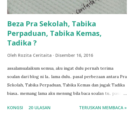
ba...
Beza Pra Sekolah, Tabika
Perpaduan, Tabika Kemas,
Tadika ?
Oleh
Rozita Ceritaita
Disember 16, 2016
assalamualaikum semua, aku ingat dulu pernah terima
soalan dari blog ni la.. lama dulu.. pasal perbezaan antara Pra
Sekolah, Tabika Perpaduan, Tabika Kemas dan jugak Tadika
biasa.. memang lama aku menung bila baca soalan tu.. pasal
masa tu aku memang tak tau nak jawab apa.. hahaha.. serius
KONGSI
20 ULASAN
TERUSKAN MEMBACA »
ko.. masa tu aku baru je ada anak sorang dan aku hentam je
hantar memana ikut kemampuan kami masa tu.. Apa Beza
Pra Sekolah, Tabika Perpaduan, Tabika Kemas, Tadika ?