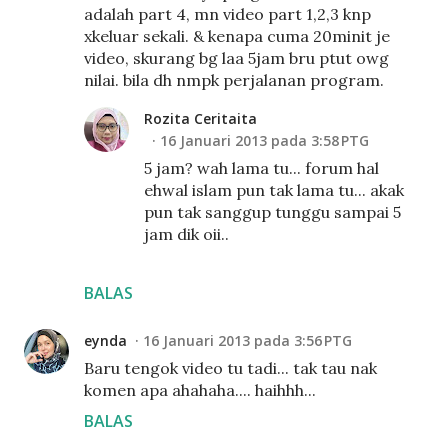
adalah part 4, mn video part 1,2,3 knp
xkeluar sekali. & kenapa cuma 20minit je
video, skurang bg laa 5jam bru ptut owg
nilai. bila dh nmpk perjalanan program.
Rozita Ceritaita
16 Januari 2013 pada 3:58 PTG
5 jam? wah lama tu... forum hal
ehwal islam pun tak lama tu... akak
pun tak sanggup tunggu sampai 5
jam dik oii..
BALAS
eynda
16 Januari 2013 pada 3:56 PTG
Baru tengok video tu tadi... tak tau nak
komen apa ahahaha.... haihhh...
BALAS