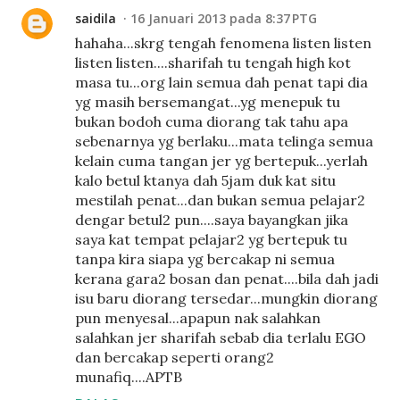
saidila
16 Januari 2013 pada 8:37 PTG
hahaha...skrg tengah fenomena listen listen
listen listen....sharifah tu tengah high kot
masa tu...org lain semua dah penat tapi dia
yg masih bersemangat...yg menepuk tu
bukan bodoh cuma diorang tak tahu apa
sebenarnya yg berlaku...mata telinga semua
kelain cuma tangan jer yg bertepuk...yerlah
kalo betul ktanya dah 5jam duk kat situ
mestilah penat...dan bukan semua pelajar2
dengar betul2 pun....saya bayangkan jika
saya kat tempat pelajar2 yg bertepuk tu
tanpa kira siapa yg bercakap ni semua
kerana gara2 bosan dan penat....bila dah jadi
isu baru diorang tersedar...mungkin diorang
pun menyesal...apapun nak salahkan
salahkan jer sharifah sebab dia terlalu EGO
dan bercakap seperti orang2
munafiq....APTB