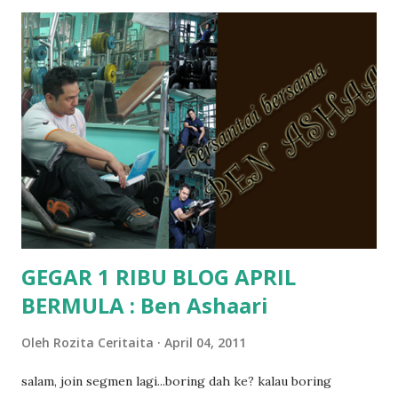
memang tak pernah la terfikir pun nak cari info atau nak
tanya sapa-sapa pun masa tu.. bila fikir-fikirkan balik terasa
jugak masa alahai teruknya kami sebagai ibubapa.. dan kami
terasa jugak semakin teruk bila abg long dah masuk 2 tahun
kat salah satu tadika swasta ni.. tapi nampaknya kenal huruf
pun tak tau.. pengsan aku bila ingat balik.. aku mula fikir
mungkin sebab abg long sendiri jenis budak yang ada
masalah dyslexia.. tapi minor la.. nanti la aku cerita pasal
dyslexia tu.. lepas tu kami buat keputusan pu...
GEGAR 1 RIBU BLOG APRIL
BERMULA : Ben Ashaari
Oleh
Rozita Ceritaita
April 04, 2011
salam, join segmen lagi...boring dah ke? kalau boring