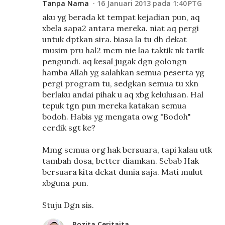
Tanpa Nama
16 Januari 2013 pada 1:40 PTG
aku yg berada kt tempat kejadian pun, aq
xbela sapa2 antara mereka. niat aq pergi
untuk dptkan sira. biasa la tu dh dekat
musim pru hal2 mcm nie laa taktik nk tarik
pengundi. aq kesal jugak dgn golongn
hamba Allah yg salahkan semua peserta yg
pergi program tu, sedgkan semua tu xkn
berlaku andai pihak u aq xbg kelulusan. Hal
tepuk tgn pun mereka katakan semua
bodoh. Habis yg mengata owg "Bodoh"
cerdik sgt ke?
Mmg semua org hak bersuara, tapi kalau utk
tambah dosa, better diamkan. Sebab Hak
bersuara kita dekat dunia saja. Mati mulut
xbguna pun.
Stuju Dgn sis.
Rozita Ceritaita