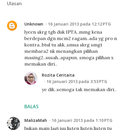
Ulasan
Unknown
16 Januari 2013 pada 12:12 PTG
lyeen skrg tgh duk IPTA..mmg kena
berdepan dgn mcm2 ragam..ada yg pro n
kontra..btul tu akk..smua skrg smgt
membara2 nk menangkan pilihan
masing2..susah..apapun, smoga pilihan x
memakan diri..
Rozita Ceritaita
16 Januari 2013 pada 3:53 PTG
ye dik..semoga tak memakan diri..
BALAS
MalizaMah
16 Januari 2013 pada 1:10 PTG
bukan main lagi isu listen listen listen tu