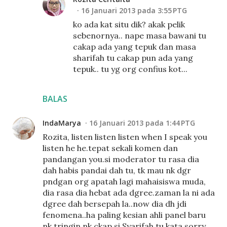
16 Januari 2013 pada 3:55 PTG
ko ada kat situ dik? akak pelik
sebenornya.. nape masa bawani tu
cakap ada yang tepuk dan masa
sharifah tu cakap pun ada yang
tepuk.. tu yg org confius kot...
BALAS
IndaMarya
16 Januari 2013 pada 1:44 PTG
Rozita, listen listen listen when I speak you
listen he he.tepat sekali komen dan
pandangan you.si moderator tu rasa dia
dah habis pandai dah tu, tk mau nk dgr
pndgan org apatah lagi mahaisiswa muda,
dia rasa dia hebat ada dgree.zaman la ni ada
dgree dah bersepah la..now dia dh jdi
fenomena..ha paling kesian ahli panel baru
nk tringin nk ckap si Syarifah tu kata sorry