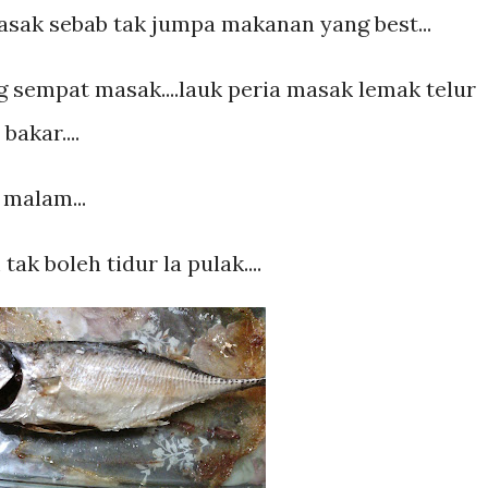
asak sebab tak jumpa makanan yang best...
g sempat masak....lauk peria masak lemak telur
bakar....
malam...
ak boleh tidur la pulak....