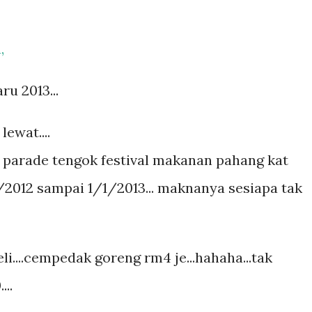
,
u 2013...
ewat....
parade tengok festival makanan pahang kat
2/2012 sampai 1/1/2013... maknanya sesiapa tak
li....cempedak goreng rm4 je...hahaha...tak
...