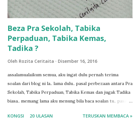
kalau ikut anak-anak semua nak ummi pimpin... ajer rebeh
ba...
Beza Pra Sekolah, Tabika
Perpaduan, Tabika Kemas,
Tadika ?
Oleh
Rozita Ceritaita
Disember 16, 2016
assalamualaikum semua, aku ingat dulu pernah terima
soalan dari blog ni la.. lama dulu.. pasal perbezaan antara Pra
Sekolah, Tabika Perpaduan, Tabika Kemas dan jugak Tadika
biasa.. memang lama aku menung bila baca soalan tu.. pasal
masa tu aku memang tak tau nak jawab apa.. hahaha.. serius
KONGSI
20 ULASAN
TERUSKAN MEMBACA »
ko.. masa tu aku baru je ada anak sorang dan aku hentam je
hantar memana ikut kemampuan kami masa tu.. Apa Beza
Pra Sekolah, Tabika Perpaduan, Tabika Kemas, Tadika ?