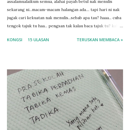
assalamualaikum semua, alahai payah betul nak menulis
sekarang ni...macam-macam halangan ada.... tapi hari ni nak
jugak cari kekuatan nak menulis...sebab apa tau? haaa... cuba
tengok tajuk tu haa... pengsan tak kalau baca tajuk tu? kalau
korang nak pengsan baca tajuk aku lagi la tau... sebab apa
KONGSI
15 ULASAN
TERUSKAN MEMBACA »
tau? yang sebut tu anak aku....diulangi ANAK AKU ....adoiiii
la... apa la nak jadi dengan budak-budak sekarang ni
ntah...kecut perut ummi kau dengar ni nak oiiii.... nak tau
lanjut? ok meh aku cite... ceritanya gini.... semalam waktu
balik keja aku ajak la shah singgah Giant beli barang
sikit...dalam perjalanan dari dalam kereta tu biasalah kan
kami memang akan pimpin anak-anak jalan sampai masuk
dalam... dan kebiasanya bagi anak 4 macam kami ni bahagi-
bahagi lah siapa nak pimpin siapa... dan biasanya aku akan
dukung adik hadi sambil pimpin kakak husna... yang abg
ngah dengan abg long terserah pada shah la pulak.. tapi