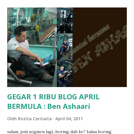
memang tak pernah la terfikir pun nak cari info atau nak
tanya sapa-sapa pun masa tu.. bila fikir-fikirkan balik terasa
jugak masa alahai teruknya kami sebagai ibubapa.. dan kami
terasa jugak semakin teruk bila abg long dah masuk 2 tahun
kat salah satu tadika swasta ni.. tapi nampaknya kenal huruf
pun tak tau.. pengsan aku bila ingat balik.. aku mula fikir
mungkin sebab abg long sendiri jenis budak yang ada
masalah dyslexia.. tapi minor la.. nanti la aku cerita pasal
dyslexia tu.. lepas tu kami buat keputusan pu...
GEGAR 1 RIBU BLOG APRIL
BERMULA : Ben Ashaari
Oleh
Rozita Ceritaita
April 04, 2011
salam, join segmen lagi...boring dah ke? kalau boring