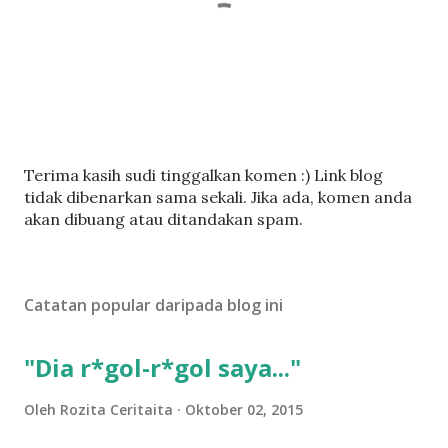
C
Terima kasih sudi tinggalkan komen :) Link blog
a
tidak dibenarkan sama sekali. Jika ada, komen anda
t
akan dibuang atau ditandakan spam.
a
t
U
Catatan popular daripada blog ini
l
a
s
"Dia r*gol-r*gol saya..."
a
n
Oleh
Rozita Ceritaita
Oktober 02, 2015