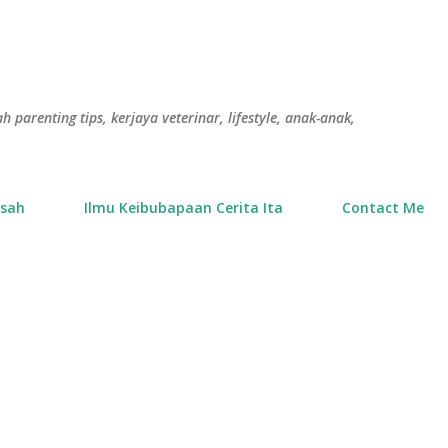
Langkau ke kandungan utama
h parenting tips, kerjaya veterinar, lifestyle, anak-anak,
usah
Ilmu Keibubapaan Cerita Ita
Contact Me