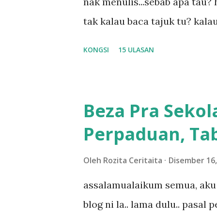
nak menulis...sebab apa tau? h
tak kalau baca tajuk tu? kala
la tau... sebab apa tau? yang
KONGSI
15 ULASAN
....adoiiii la... apa la nak ja
ntah...kecut perut ummi kau de
meh aku cite... ceritanya gini
Beza Pra Sekol
shah singgah Giant beli baran
Perpaduan, Tab
kereta tu biasalah kan kami
sampai masuk dalam... dan k
Oleh
Rozita Ceritaita
Disember 16,
bahagi-bahagi lah siapa nak p
assalamualaikum semua, aku 
dukung adik hadi sambil pimp
blog ni la.. lama dulu.. pasal
abg long terserah pada shah l