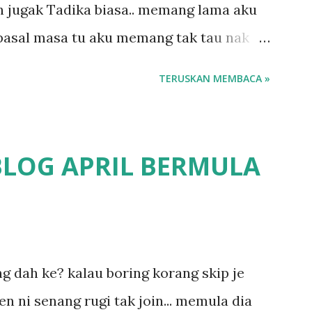
 jugak Tadika biasa.. memang lama aku
ba...
 pasal masa tu aku memang tak tau nak
o.. masa tu aku baru je ada anak sorang
TERUSKAN MEMBACA »
emana ikut kemampuan kami masa tu..
 Perpaduan, Tabika Kemas, Tadika ?
 pun nak cari info atau nak tanya sapa-
BLOG APRIL BERMULA
fikirkan balik terasa jugak masa alahai
a.. dan kami terasa jugak semakin teruk
un kat salah satu tadika swasta ni.. tapi
1
 tau.. pengsan aku bila ingat balik.. aku
ing dah ke? kalau boring korang skip je
 long sendiri jenis budak yang ada
en ni senang rugi tak join... memula dia