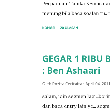
Perpaduan, Tabika Kemas dan
nak ummi pimpin... ajer rebeh 
menung bila baca soalan tu..
jawab apa.. hahaha.. serius k
KONGSI
20 ULASAN
dan aku hentam je hantar m
Apa Beza Pra Sekolah, Tabika
memang tak pernah la terfikir
GEGAR 1 RIBU 
sapa pun masa tu.. bila fikir-
: Ben Ashaari
teruknya kami sebagai ibubap
bila abg long dah masuk 2 tah
Oleh
Rozita Ceritaita
April 04, 201
nampaknya kenal huruf pun tak
salam, join segmen lagi...bor
mula fikir mungkin sebab abg
dan baca entry lain ye... segm