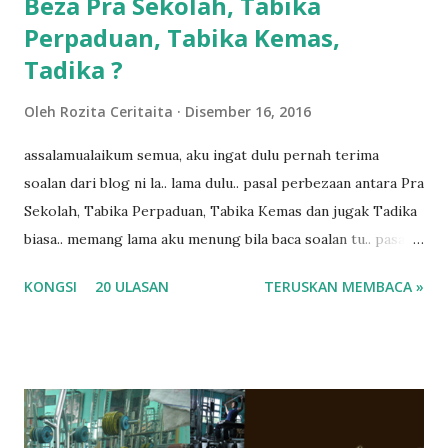
Beza Pra Sekolah, Tabika
Perpaduan, Tabika Kemas,
Tadika ?
Oleh
Rozita Ceritaita
Disember 16, 2016
assalamualaikum semua, aku ingat dulu pernah terima
soalan dari blog ni la.. lama dulu.. pasal perbezaan antara Pra
Sekolah, Tabika Perpaduan, Tabika Kemas dan jugak Tadika
biasa.. memang lama aku menung bila baca soalan tu.. pasal
masa tu aku memang tak tau nak jawab apa.. hahaha.. serius
KONGSI
20 ULASAN
TERUSKAN MEMBACA »
ko.. masa tu aku baru je ada anak sorang dan aku hentam je
hantar memana ikut kemampuan kami masa tu.. Apa Beza
Pra Sekolah, Tabika Perpaduan, Tabika Kemas, Tadika ?
memang tak pernah la terfikir pun nak cari info atau nak
tanya sapa-sapa pun masa tu.. bila fikir-fikirkan balik terasa
jugak masa alahai teruknya kami sebagai ibubapa.. dan kami