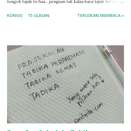
tengok tajuk tu haa... pengsan tak kalau baca tajuk tu? kalau
korang nak pengsan baca tajuk aku lagi la tau... sebab apa
KONGSI
15 ULASAN
TERUSKAN MEMBACA »
tau? yang sebut tu anak aku....diulangi ANAK AKU ....adoiiii
la... apa la nak jadi dengan budak-budak sekarang ni
ntah...kecut perut ummi kau dengar ni nak oiiii.... nak tau
lanjut? ok meh aku cite... ceritanya gini.... semalam waktu
balik keja aku ajak la shah singgah Giant beli barang
sikit...dalam perjalanan dari dalam kereta tu biasalah kan
kami memang akan pimpin anak-anak jalan sampai masuk
dalam... dan kebiasanya bagi anak 4 macam kami ni bahagi-
bahagi lah siapa nak pimpin siapa... dan biasanya aku akan
dukung adik hadi sambil pimpin kakak husna... yang abg
ngah dengan abg long terserah pada shah la pulak.. tapi
kalau ikut anak-anak semua nak ummi pimpin... ajer rebeh
ba...