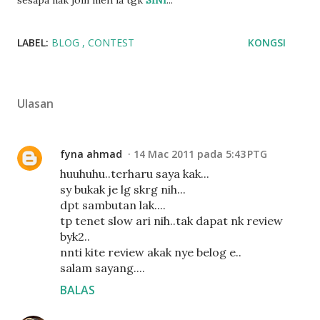
sesapa nak join meh la tgk
SINI
...
LABEL:
BLOG
CONTEST
KONGSI
Ulasan
fyna ahmad
14 Mac 2011 pada 5:43 PTG
huuhuhu..terharu saya kak...
sy bukak je lg skrg nih...
dpt sambutan lak....
tp tenet slow ari nih..tak dapat nk review
byk2..
nnti kite review akak nye belog e..
salam sayang....
BALAS