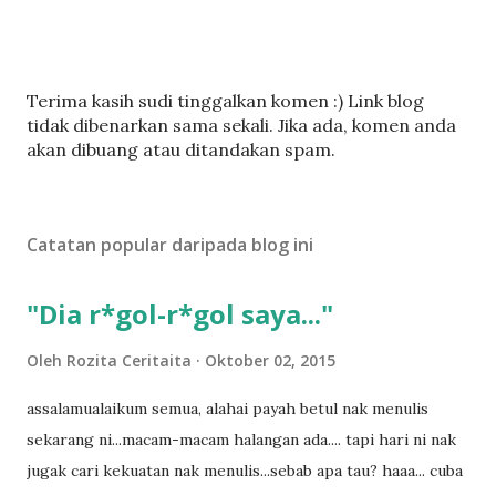
C
Terima kasih sudi tinggalkan komen :) Link blog
a
tidak dibenarkan sama sekali. Jika ada, komen anda
t
akan dibuang atau ditandakan spam.
a
t
U
Catatan popular daripada blog ini
l
a
s
"Dia r*gol-r*gol saya..."
a
n
Oleh
Rozita Ceritaita
Oktober 02, 2015
assalamualaikum semua, alahai payah betul nak menulis
sekarang ni...macam-macam halangan ada.... tapi hari ni nak
jugak cari kekuatan nak menulis...sebab apa tau? haaa... cuba