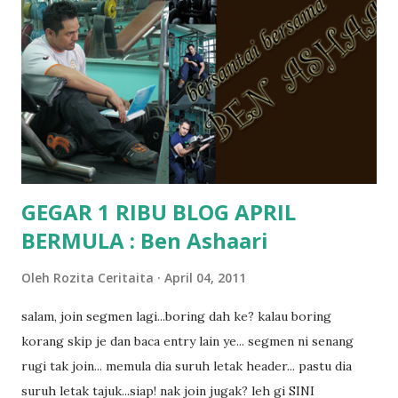
terasa jugak semakin teruk bila abg long dah masuk 2 tahun
kat salah satu tadika swasta ni.. tapi nampaknya kenal huruf
pun tak tau.. pengsan aku bila ingat balik.. aku mula fikir
mungkin sebab abg long sendiri jenis budak yang ada
masalah dyslexia.. tapi minor la.. nanti la aku cerita pasal
dyslexia tu.. lepas tu kami buat keputusan pu...
GEGAR 1 RIBU BLOG APRIL
BERMULA : Ben Ashaari
Oleh
Rozita Ceritaita
April 04, 2011
salam, join segmen lagi...boring dah ke? kalau boring
korang skip je dan baca entry lain ye... segmen ni senang
rugi tak join... memula dia suruh letak header... pastu dia
suruh letak tajuk...siap! nak join jugak? leh gi SINI