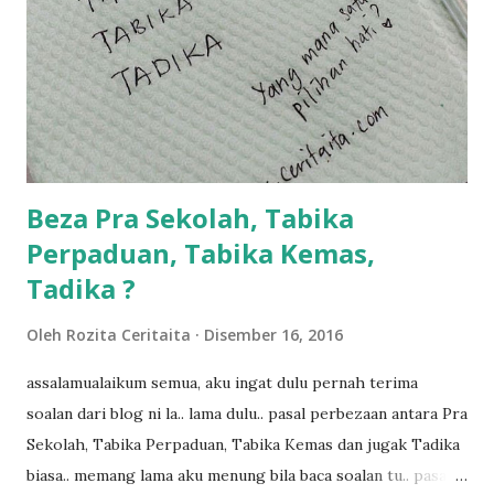
dalam... dan kebiasanya bagi anak 4 macam kami ni bahagi-
bahagi lah siapa nak pimpin siapa... dan biasanya aku akan
dukung adik hadi sambil pimpin kakak husna... yang abg
ngah dengan abg long terserah pada shah la pulak.. tapi
kalau ikut anak-anak semua nak ummi pimpin... ajer rebeh
ba...
Beza Pra Sekolah, Tabika
Perpaduan, Tabika Kemas,
Tadika ?
Oleh
Rozita Ceritaita
Disember 16, 2016
assalamualaikum semua, aku ingat dulu pernah terima
soalan dari blog ni la.. lama dulu.. pasal perbezaan antara Pra
Sekolah, Tabika Perpaduan, Tabika Kemas dan jugak Tadika
biasa.. memang lama aku menung bila baca soalan tu.. pasal