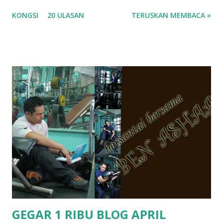
masa tu aku memang tak tau nak jawab apa.. hahaha.. serius
KONGSI
20 ULASAN
TERUSKAN MEMBACA »
ko.. masa tu aku baru je ada anak sorang dan aku hentam je
hantar memana ikut kemampuan kami masa tu.. Apa Beza
Pra Sekolah, Tabika Perpaduan, Tabika Kemas, Tadika ?
memang tak pernah la terfikir pun nak cari info atau nak
tanya sapa-sapa pun masa tu.. bila fikir-fikirkan balik terasa
jugak masa alahai teruknya kami sebagai ibubapa.. dan kami
terasa jugak semakin teruk bila abg long dah masuk 2 tahun
kat salah satu tadika swasta ni.. tapi nampaknya kenal huruf
pun tak tau.. pengsan aku bila ingat balik.. aku mula fikir
mungkin sebab abg long sendiri jenis budak yang ada
masalah dyslexia.. tapi minor la.. nanti la aku cerita pasal
dyslexia tu.. lepas tu kami buat keputusan pu...
GEGAR 1 RIBU BLOG APRIL