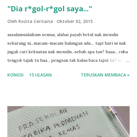
"Dia r*gol-r*gol saya..."
Oleh
Rozita Ceritaita
Oktober 02, 2015
assalamualaikum semua, alahai payah betul nak menulis
sekarang ni...macam-macam halangan ada.... tapi hari ni nak
jugak cari kekuatan nak menulis...sebab apa tau? haaa... cuba
tengok tajuk tu haa... pengsan tak kalau baca tajuk tu? kalau
korang nak pengsan baca tajuk aku lagi la tau... sebab apa
KONGSI
15 ULASAN
TERUSKAN MEMBACA »
tau? yang sebut tu anak aku....diulangi ANAK AKU ....adoiiii
la... apa la nak jadi dengan budak-budak sekarang ni
ntah...kecut perut ummi kau dengar ni nak oiiii.... nak tau
lanjut? ok meh aku cite... ceritanya gini.... semalam waktu
balik keja aku ajak la shah singgah Giant beli barang
sikit...dalam perjalanan dari dalam kereta tu biasalah kan
kami memang akan pimpin anak-anak jalan sampai masuk