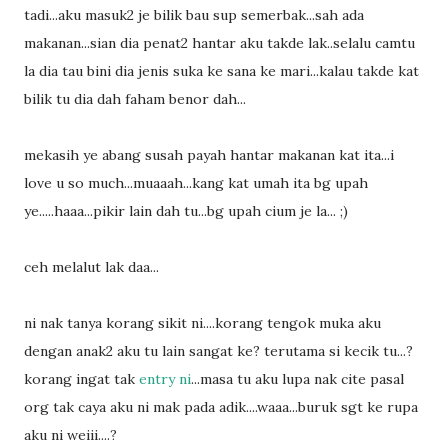
tadi...aku masuk2 je bilik bau sup semerbak...sah ada
makanan...sian dia penat2 hantar aku takde lak..selalu camtu
la dia tau bini dia jenis suka ke sana ke mari...kalau takde kat
bilik tu dia dah faham benor dah...
mekasih ye abang susah payah hantar makanan kat ita...i
love u so much...muaaah...kang kat umah ita bg upah
ye.....haaa...pikir lain dah tu...bg upah cium je la... ;)
ceh melalut lak daa...
ni nak tanya korang sikit ni....korang tengok muka aku
dengan anak2 aku tu lain sangat ke? terutama si kecik tu...?
korang ingat tak
entry ni
...masa tu aku lupa nak cite pasal
org tak caya aku ni mak pada adik....waaa...buruk sgt ke rupa
aku ni weiii....?