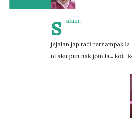
s
alam,
jejalan jap tadi ternampak la 
ni aku pun nak join la... kot- 