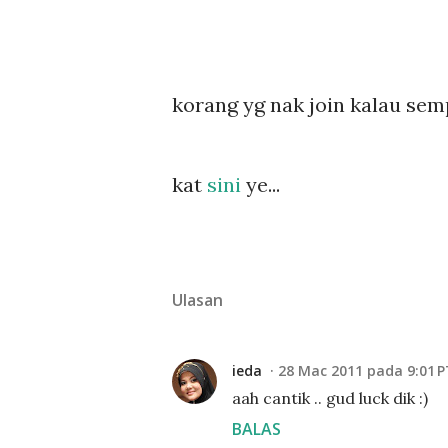
korang yg nak join kalau sempa
kat
sini
ye...
Ulasan
ieda
28 Mac 2011 pada 9:01 
aah cantik .. gud luck dik :)
BALAS