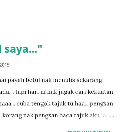
 saya..."
2015
ai payah betul nak menulis sekarang
.... tapi hari ni nak jugak cari kekuatan
aaa... cuba tengok tajuk tu haa... pengsan
u korang nak pengsan baca tajuk aku lagi
 sebut tu anak aku....diulangi ANAK AKU