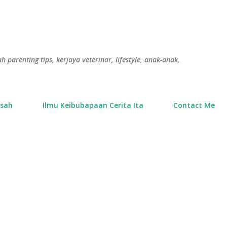
Langkau ke kandungan utama
h parenting tips, kerjaya veterinar, lifestyle, anak-anak,
usah
Ilmu Keibubapaan Cerita Ita
Contact Me