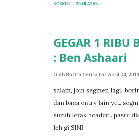
KONGSI
20 ULASAN
dan aku hentam je hantar m
Apa Beza Pra Sekolah, Tabika
memang tak pernah la terfikir
GEGAR 1 RIBU 
sapa pun masa tu.. bila fikir-
: Ben Ashaari
teruknya kami sebagai ibubap
bila abg long dah masuk 2 tah
Oleh
Rozita Ceritaita
April 04, 201
nampaknya kenal huruf pun tak
salam, join segmen lagi...bor
mula fikir mungkin sebab abg
dan baca entry lain ye... segm
masalah dyslexia.. tapi minor l
suruh letak header... pastu dia
lepas tu kami buat keputusan 
leh gi SINI