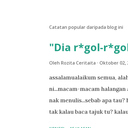
a
t
U
l
Catatan popular daripada blog ini
a
s
a
"Dia r*gol-r*gol
n
Oleh
Rozita Ceritaita
Oktober 02, 
assalamualaikum semua, alah
ni...macam-macam halangan ada
nak menulis...sebab apa tau? h
tak kalau baca tajuk tu? kala
la tau... sebab apa tau? yang